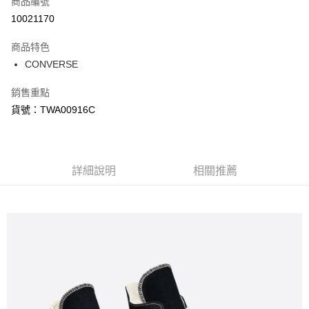
商品編號
信用卡分期付款
10021170
3 期 0 利率 每期
NT$595
21家銀行
商品特色
合作金庫商業銀行
第一商業銀行
LINE Pay
CONVERSE
華南商業銀行
彰化商業銀行
Apple Pay
上海商業儲蓄銀行
台北富邦商業銀行
銷售重點
國泰世華商業銀行
兆豐國際商業銀行
悠遊付
貨號：TWA00916C
臺灣中小企業銀行
台中商業銀行
匯豐（台灣）商業銀行
華泰商業銀行
Google Pay
聯邦商業銀行
遠東國際商業銀行
元大商業銀行
永豐商業銀行
全盈+PAY
玉山商業銀行
詳細說明
星展（台灣）商業銀行
相關推薦
台新國際商業銀行
中國信託商業銀行
AFTEE先享後付
台灣樂天信用卡公司
相關說明
【關於「AFTEE先享後付」】
AFTEE先享後付是「在收到商品之後才付款」的支付方式。 讓您購物簡單
運送方式
便利好安心！
１．簡單：不需註冊會員、不需綁卡、不需儲值。
宅配
２．便利：只要手機號碼，簡訊認證，即可結帳。
每筆NT$120，滿NT$1,500(含以上)免運費
３．安心：先確認商品／服務後，再付款。
【「AFTEE先享後付」結帳流程】