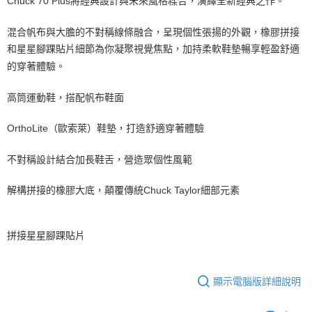
Chuck 70 Plus將經典設計與未來風格糅合，演繹全新經典之作。
混合帆布與大膽的不對稱線條融合，呈現個性張揚的外觀，橡膠拼接
和星星腳踝貼片細節為你凝聚視覺焦點，加持柔軟鞋墊暢享輕盈舒適
的穿著體驗。
高筒運動鞋，搭配帆布鞋面
OrthoLite（歐索萊）鞋墊，打造舒適穿著體驗
不對稱設計結合加長鞋舌，營造眾個性風範
解構拼接的橡膠大底，顛覆傳統Chuck Taylor細部元素
拼接星星腳踝貼片
顯示電腦版詳細說明