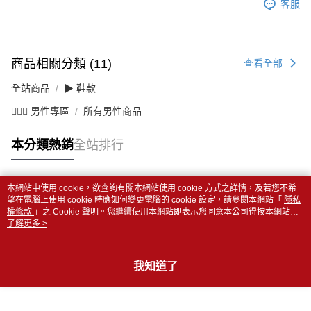
客服
商品相關分類 (11)
查看全部
全站商品
▶ 鞋款
💁🏻‍♂️ 男性專區
所有男性商品
本分類熱銷
全站排行
本網站中使用 cookie，欲查詢有關本網站使用 cookie 方式之詳情，及若您不希
熱門標籤
望在電腦上使用 cookie 時應如何變更電腦的 cookie 設定，請參閱本網站「
隱私
權條款
」之 Cookie 聲明。您繼續使用本網站即表示您同意本公司得按本網站使
用條款之 Cookie 聲明使用 cookie。
了解更多 >
我知道了