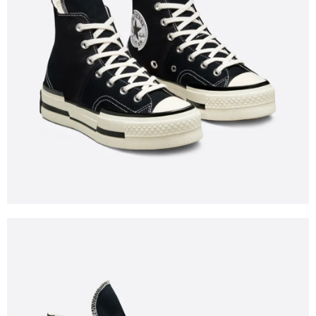
１．於結帳方式選擇「AFTEE先享後付」後，將跳轉至「AFTEE先享後付」
結帳頁面，進行簡訊認證並確認金額後，即可完成結帳。
２．訂單成立數日內，您將收到繳費通知簡訊。
３．收到繳費通知簡訊後14天內，點擊此簡訊中的連結，可透過四大超商／
ATM／網路銀行／等多元方式進行付款，方視為交易完成。
※ 請注意：結帳手續完成當下不需立刻繳費，但若您需要取消訂單，請聯絡
購買商品的店家。未經商家同意取消之訂單仍視為有效，需透過AFTEE先享
後付繳納相關費用。
※ 交易是否成功請以「AFTEE先享後付 」之結帳頁面顯示為準，若有關於
是否繳費成功／繳費後需取消欲退款等相關疑問，請聯繫「AFTEE先享後付
客戶支援中心」
https://netprotections.freshdesk.com/support/home
【注意事項】
１．透過由恩沛科技股份有限公司提供之「AFTEE先享後付」服務完成之交
易，需依本服務之必要範圍內提供個人資料，並將交易相關給付款項請求債
權轉讓予恩沛科技股份有限公司。
２．關於個人資料處理事宜，請瀏覽以下網址：
https://aftee.tw/terms/#terms3
３．未成年的使用者請事先徵得法定代理人或監護人之同意方可使用
「AFTEE先享後付」，若未經同意申辦者引起之損失，本公司不負相關責
任。
４．使用「AFTEE先享後付」時，將依據個別帳號之用戶狀況，依本公司即
時審查核予不同之上限額度；若仍有額度不足之情形，本公司將視審查結果
請求用戶進行身份認證。
５．嚴禁一人註冊多個帳號或使用他人資訊註冊。若發現惡意使用之情形，