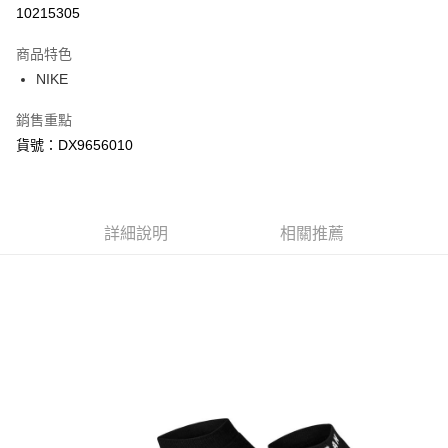
信用卡分期付款
10215305
3 期 0 利率 每期
NT$150
21家銀行
商品特色
合作金庫商業銀行
第一商業銀行
LINE Pay
NIKE
華南商業銀行
彰化商業銀行
Apple Pay
上海商業儲蓄銀行
台北富邦商業銀行
銷售重點
國泰世華商業銀行
兆豐國際商業銀行
悠遊付
貨號：DX9656010
臺灣中小企業銀行
台中商業銀行
匯豐（台灣）商業銀行
華泰商業銀行
Google Pay
聯邦商業銀行
遠東國際商業銀行
元大商業銀行
永豐商業銀行
全盈+PAY
玉山商業銀行
詳細說明
星展（台灣）商業銀行
相關推薦
台新國際商業銀行
中國信託商業銀行
AFTEE先享後付
台灣樂天信用卡公司
相關說明
【關於「AFTEE先享後付」】
AFTEE先享後付是「在收到商品之後才付款」的支付方式。 讓您購物簡單
運送方式
便利好安心！
１．簡單：不需註冊會員、不需綁卡、不需儲值。
宅配
２．便利：只要手機號碼，簡訊認證，即可結帳。
每筆NT$120，滿NT$1,500(含以上)免運費
３．安心：先確認商品／服務後，再付款。
【「AFTEE先享後付」結帳流程】
１．於結帳方式選擇「AFTEE先享後付」後，將跳轉至「AFTEE先享後付」