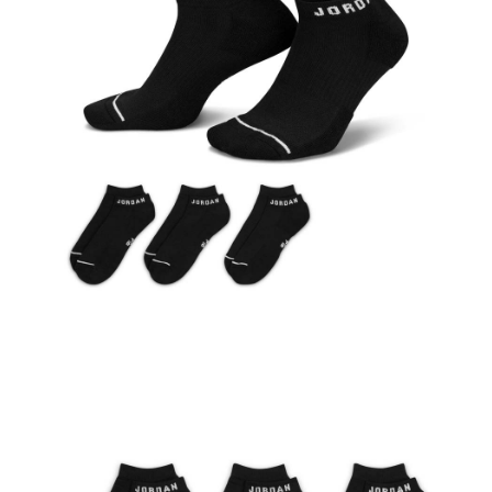
結帳頁面，進行簡訊認證並確認金額後，即可完成結帳。
２．訂單成立數日內，您將收到繳費通知簡訊。
３．收到繳費通知簡訊後14天內，點擊此簡訊中的連結，可透過四大超商／
ATM／網路銀行／等多元方式進行付款，方視為交易完成。
※ 請注意：結帳手續完成當下不需立刻繳費，但若您需要取消訂單，請聯絡
購買商品的店家。未經商家同意取消之訂單仍視為有效，需透過AFTEE先享
後付繳納相關費用。
※ 交易是否成功請以「AFTEE先享後付 」之結帳頁面顯示為準，若有關於
是否繳費成功／繳費後需取消欲退款等相關疑問，請聯繫「AFTEE先享後付
客戶支援中心」
https://netprotections.freshdesk.com/support/home
【注意事項】
１．透過由恩沛科技股份有限公司提供之「AFTEE先享後付」服務完成之交
易，需依本服務之必要範圍內提供個人資料，並將交易相關給付款項請求債
權轉讓予恩沛科技股份有限公司。
２．關於個人資料處理事宜，請瀏覽以下網址：
https://aftee.tw/terms/#terms3
３．未成年的使用者請事先徵得法定代理人或監護人之同意方可使用
「AFTEE先享後付」，若未經同意申辦者引起之損失，本公司不負相關責
任。
４．使用「AFTEE先享後付」時，將依據個別帳號之用戶狀況，依本公司即
時審查核予不同之上限額度；若仍有額度不足之情形，本公司將視審查結果
請求用戶進行身份認證。
５．嚴禁一人註冊多個帳號或使用他人資訊註冊。若發現惡意使用之情形，