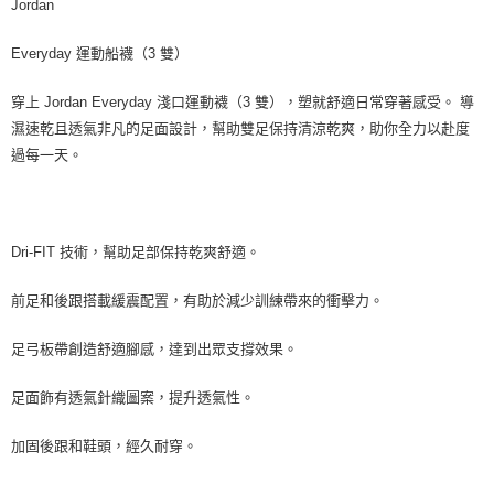
Jordan
Everyday 運動船襪（3 雙）
穿上 Jordan Everyday 淺口運動襪（3 雙），塑就舒適日常穿著感受。 導
濕速乾且透氣非凡的足面設計，幫助雙足保持清涼乾爽，助你全力以赴度
過每一天。
Dri-FIT 技術，幫助足部保持乾爽舒適。
前足和後跟搭載緩震配置，有助於減少訓練帶來的衝擊力。
足弓板帶創造舒適腳感，達到出眾支撐效果。
足面飾有透氣針織圖案，提升透氣性。
加固後跟和鞋頭，經久耐穿。