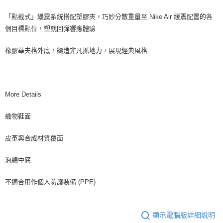
「點載式」緩震系統搭配塑膠夾，巧妙分散重量至 Nike Air 緩震配置的各
個目標點位，塑就回彈響應體驗
橡膠華夫格外底，鑄造非凡抓地力，展現經典風格
More Details
織物鞋面
皮革與合成材質覆面
泡綿中底
不適合用作個人防護裝備 (PPE)
顯示電腦版詳細說明