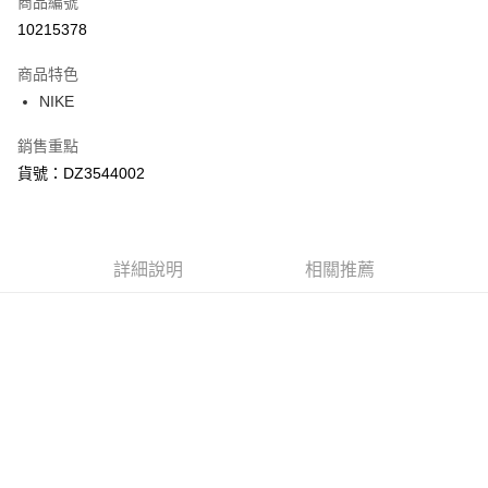
商品編號
信用卡分期付款
10215378
3 期 0 利率 每期
NT$720
21家銀行
商品特色
合作金庫商業銀行
第一商業銀行
LINE Pay
NIKE
華南商業銀行
彰化商業銀行
Apple Pay
上海商業儲蓄銀行
台北富邦商業銀行
銷售重點
國泰世華商業銀行
兆豐國際商業銀行
悠遊付
貨號：DZ3544002
臺灣中小企業銀行
台中商業銀行
匯豐（台灣）商業銀行
華泰商業銀行
Google Pay
聯邦商業銀行
遠東國際商業銀行
元大商業銀行
永豐商業銀行
全盈+PAY
玉山商業銀行
詳細說明
星展（台灣）商業銀行
相關推薦
台新國際商業銀行
中國信託商業銀行
AFTEE先享後付
台灣樂天信用卡公司
相關說明
【關於「AFTEE先享後付」】
AFTEE先享後付是「在收到商品之後才付款」的支付方式。 讓您購物簡單
運送方式
便利好安心！
１．簡單：不需註冊會員、不需綁卡、不需儲值。
宅配
２．便利：只要手機號碼，簡訊認證，即可結帳。
每筆NT$120，滿NT$1,500(含以上)免運費
３．安心：先確認商品／服務後，再付款。
【「AFTEE先享後付」結帳流程】