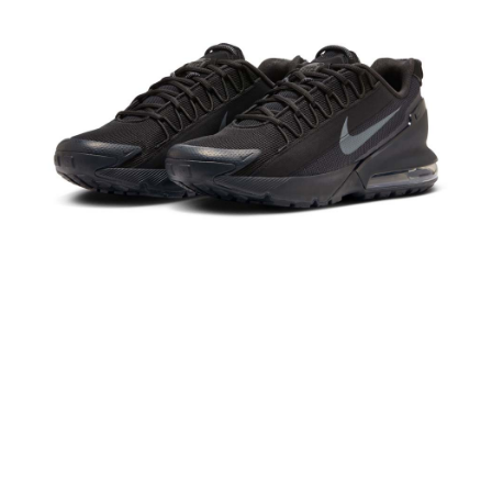
１．於結帳方式選擇「AFTEE先享後付」後，將跳轉至「AFTEE先享後付」
結帳頁面，進行簡訊認證並確認金額後，即可完成結帳。
２．訂單成立數日內，您將收到繳費通知簡訊。
３．收到繳費通知簡訊後14天內，點擊此簡訊中的連結，可透過四大超商／
ATM／網路銀行／等多元方式進行付款，方視為交易完成。
※ 請注意：結帳手續完成當下不需立刻繳費，但若您需要取消訂單，請聯絡
購買商品的店家。未經商家同意取消之訂單仍視為有效，需透過AFTEE先享
後付繳納相關費用。
※ 交易是否成功請以「AFTEE先享後付 」之結帳頁面顯示為準，若有關於
是否繳費成功／繳費後需取消欲退款等相關疑問，請聯繫「AFTEE先享後付
客戶支援中心」
https://netprotections.freshdesk.com/support/home
【注意事項】
１．透過由恩沛科技股份有限公司提供之「AFTEE先享後付」服務完成之交
易，需依本服務之必要範圍內提供個人資料，並將交易相關給付款項請求債
權轉讓予恩沛科技股份有限公司。
２．關於個人資料處理事宜，請瀏覽以下網址：
https://aftee.tw/terms/#terms3
３．未成年的使用者請事先徵得法定代理人或監護人之同意方可使用
「AFTEE先享後付」，若未經同意申辦者引起之損失，本公司不負相關責
任。
４．使用「AFTEE先享後付」時，將依據個別帳號之用戶狀況，依本公司即
時審查核予不同之上限額度；若仍有額度不足之情形，本公司將視審查結果
請求用戶進行身份認證。
５．嚴禁一人註冊多個帳號或使用他人資訊註冊。若發現惡意使用之情形，