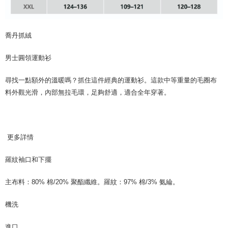
喬丹抓絨
男士圓領運動衫
尋找一點額外的溫暖嗎？抓住這件經典的運動衫。這款中等重量的毛圈布
料外觀光滑，內部無拉毛環，足夠舒適，適合全年穿著。
更多詳情
羅紋袖口和下擺
主布料：80% 棉/20% 聚酯纖維。羅紋：97% 棉/3% 氨綸。
機洗
進口