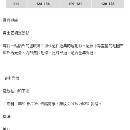
喬丹抓絨
男士圓領運動衫
尋找一點額外的溫暖嗎？抓住這件經典的運動衫。這款中等重量的毛圈布
料外觀光滑，內部無拉毛環，足夠舒適，適合全年穿著。
更多詳情
羅紋袖口和下擺
主布料：80% 棉/20% 聚酯纖維。羅紋：97% 棉/3% 氨綸。
機洗
進口