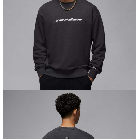
１．於結帳方式選擇「AFTEE先享後付」後，將跳轉至「AFTEE先享後付」
結帳頁面，進行簡訊認證並確認金額後，即可完成結帳。
２．訂單成立數日內，您將收到繳費通知簡訊。
３．收到繳費通知簡訊後14天內，點擊此簡訊中的連結，可透過四大超商／
ATM／網路銀行／等多元方式進行付款，方視為交易完成。
※ 請注意：結帳手續完成當下不需立刻繳費，但若您需要取消訂單，請聯絡
購買商品的店家。未經商家同意取消之訂單仍視為有效，需透過AFTEE先享
後付繳納相關費用。
※ 交易是否成功請以「AFTEE先享後付 」之結帳頁面顯示為準，若有關於
是否繳費成功／繳費後需取消欲退款等相關疑問，請聯繫「AFTEE先享後付
客戶支援中心」
https://netprotections.freshdesk.com/support/home
【注意事項】
１．透過由恩沛科技股份有限公司提供之「AFTEE先享後付」服務完成之交
易，需依本服務之必要範圍內提供個人資料，並將交易相關給付款項請求債
權轉讓予恩沛科技股份有限公司。
２．關於個人資料處理事宜，請瀏覽以下網址：
https://aftee.tw/terms/#terms3
３．未成年的使用者請事先徵得法定代理人或監護人之同意方可使用
「AFTEE先享後付」，若未經同意申辦者引起之損失，本公司不負相關責
任。
４．使用「AFTEE先享後付」時，將依據個別帳號之用戶狀況，依本公司即
時審查核予不同之上限額度；若仍有額度不足之情形，本公司將視審查結果
請求用戶進行身份認證。
５．嚴禁一人註冊多個帳號或使用他人資訊註冊。若發現惡意使用之情形，