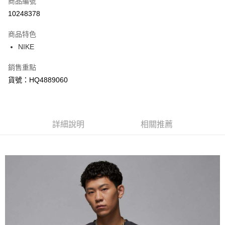
商品編號
信用卡分期付款
10248378
3 期 0 利率 每期
NT$312
21家銀行
商品特色
合作金庫商業銀行
第一商業銀行
LINE Pay
NIKE
華南商業銀行
彰化商業銀行
Apple Pay
上海商業儲蓄銀行
台北富邦商業銀行
銷售重點
國泰世華商業銀行
兆豐國際商業銀行
悠遊付
貨號：HQ4889060
臺灣中小企業銀行
台中商業銀行
匯豐（台灣）商業銀行
華泰商業銀行
Google Pay
聯邦商業銀行
遠東國際商業銀行
元大商業銀行
永豐商業銀行
全盈+PAY
玉山商業銀行
詳細說明
星展（台灣）商業銀行
相關推薦
台新國際商業銀行
中國信託商業銀行
AFTEE先享後付
台灣樂天信用卡公司
相關說明
【關於「AFTEE先享後付」】
AFTEE先享後付是「在收到商品之後才付款」的支付方式。 讓您購物簡單
運送方式
便利好安心！
１．簡單：不需註冊會員、不需綁卡、不需儲值。
宅配
２．便利：只要手機號碼，簡訊認證，即可結帳。
每筆NT$120，滿NT$1,500(含以上)免運費
３．安心：先確認商品／服務後，再付款。
【「AFTEE先享後付」結帳流程】