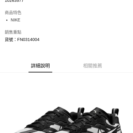
10263577
3 期 0 利率 每期
NT$506
21家銀行
商品特色
合作金庫商業銀行
第一商業銀行
LINE Pay
NIKE
華南商業銀行
彰化商業銀行
Apple Pay
上海商業儲蓄銀行
台北富邦商業銀行
銷售重點
國泰世華商業銀行
兆豐國際商業銀行
悠遊付
貨號：FN0314004
臺灣中小企業銀行
台中商業銀行
匯豐（台灣）商業銀行
華泰商業銀行
Google Pay
聯邦商業銀行
遠東國際商業銀行
元大商業銀行
永豐商業銀行
全盈+PAY
玉山商業銀行
詳細說明
星展（台灣）商業銀行
相關推薦
台新國際商業銀行
中國信託商業銀行
AFTEE先享後付
台灣樂天信用卡公司
相關說明
【關於「AFTEE先享後付」】
AFTEE先享後付是「在收到商品之後才付款」的支付方式。 讓您購物簡單
運送方式
便利好安心！
１．簡單：不需註冊會員、不需綁卡、不需儲值。
宅配
２．便利：只要手機號碼，簡訊認證，即可結帳。
每筆NT$120，滿NT$1,500(含以上)免運費
３．安心：先確認商品／服務後，再付款。
【「AFTEE先享後付」結帳流程】
１．於結帳方式選擇「AFTEE先享後付」後，將跳轉至「AFTEE先享後付」