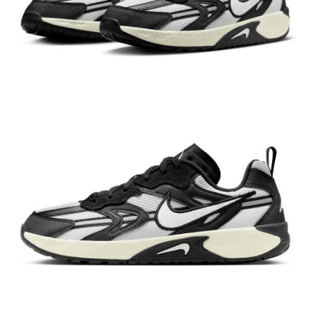
結帳頁面，進行簡訊認證並確認金額後，即可完成結帳。
２．訂單成立數日內，您將收到繳費通知簡訊。
３．收到繳費通知簡訊後14天內，點擊此簡訊中的連結，可透過四大超商／
ATM／網路銀行／等多元方式進行付款，方視為交易完成。
※ 請注意：結帳手續完成當下不需立刻繳費，但若您需要取消訂單，請聯絡
購買商品的店家。未經商家同意取消之訂單仍視為有效，需透過AFTEE先享
後付繳納相關費用。
※ 交易是否成功請以「AFTEE先享後付 」之結帳頁面顯示為準，若有關於
是否繳費成功／繳費後需取消欲退款等相關疑問，請聯繫「AFTEE先享後付
客戶支援中心」
https://netprotections.freshdesk.com/support/home
【注意事項】
１．透過由恩沛科技股份有限公司提供之「AFTEE先享後付」服務完成之交
易，需依本服務之必要範圍內提供個人資料，並將交易相關給付款項請求債
權轉讓予恩沛科技股份有限公司。
２．關於個人資料處理事宜，請瀏覽以下網址：
https://aftee.tw/terms/#terms3
３．未成年的使用者請事先徵得法定代理人或監護人之同意方可使用
「AFTEE先享後付」，若未經同意申辦者引起之損失，本公司不負相關責
任。
４．使用「AFTEE先享後付」時，將依據個別帳號之用戶狀況，依本公司即
時審查核予不同之上限額度；若仍有額度不足之情形，本公司將視審查結果
請求用戶進行身份認證。
５．嚴禁一人註冊多個帳號或使用他人資訊註冊。若發現惡意使用之情形，
恩沛科技股份有限公司將有權停止該用戶之使用額度並採取法律行動。