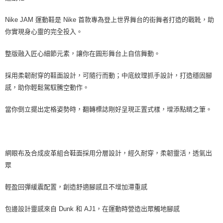
Nike JAM 運動鞋是 Nike 首款專為登上世界舞台的街舞者打造的戰靴，助
你實現身心靈的完全投入。
整版融入匠心細節元素，讓你在圓形舞台上自信舞動。
採用柔韌耐穿的鞋面設計，可隨行而動；中底紋理抓手設計，打造穩固腳
感，助你輕鬆駕馭騰空動作。
當你倒立擺出定格姿勢時，翻轉標誌剛好呈現正置式樣，增添點睛之筆。
網眼布及合成皮革組合鞋面採用分層設計，經久耐穿，柔韌靈活，透氣出
眾
輕盈回彈緩震配置，創造舒適腳感且不增加滯重感
包邊設計靈感來自 Dunk 和 AJ1，在運動時營造出眾觸地腳感