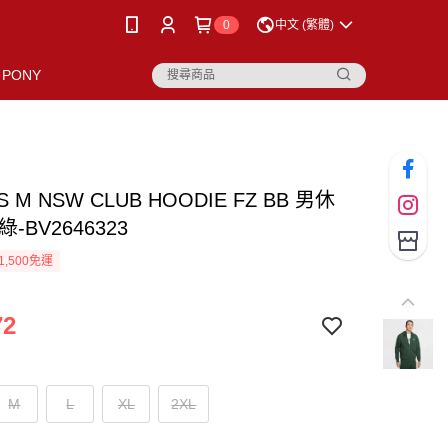
0
中文 (繁體)
PONY
AS M NSW CLUB HOODIE FZ BB 男休
-BV2646323
1,500免運
72
M
L
XL
2XL