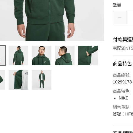
數量
付款與運
宅配滿NT$
付款方式
商品特色
信用卡一
商品編號
10299178
信用卡分
商品特色
3 期 
NIKE
合作金
LINE Pay
銷售重點
華南商
貨號：HF8
Apple Pay
上海商
國泰世
悠遊付
臺灣中