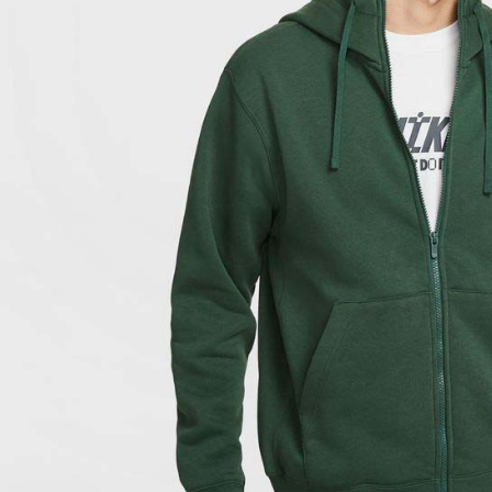
付客戶支
【注意事
１．透過由
交易，需
求債權轉
２．關於
https://aft
３．未成
「AFTE
任。
４．使用「
即時審查
結果請求
５．嚴禁
形，恩沛
動。