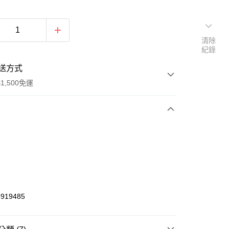
清除
紀錄
送方式
1,500免運
次付款
期付款
0 利率 每期
NT$290
21家銀行
庫商業銀行
第一商業銀行
業銀行
彰化商業銀行
919485
業儲蓄銀行
台北富邦商業銀行
華商業銀行
兆豐國際商業銀行
小企業銀行
台中商業銀行