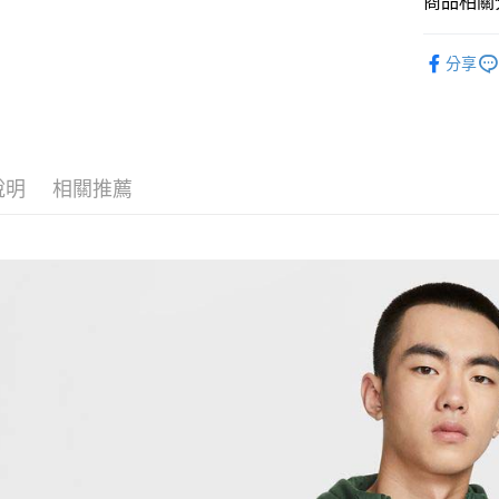
商品相關分
匯豐（
Google Pa
聯邦商
全站商品
元大商
全盈+PAY
分享
玉山商
💁🏻‍♂️ 男
台新國
AFTEE先
💁🏻‍♂️ 男
台灣樂
相關說明
【關於「A
❚ NIKE
AFTEE
說明
相關推薦
❚ NIKE
便利好安
運送方式
１．簡單
零碼專區
２．便利
宅配
３．安心
促銷活動
每筆NT$1
【「AFT
１．於結帳
付」結帳
２．訂單
３．收到繳
／ATM／
※ 請注意
絡購買商品
先享後付
※ 交易是
是否繳費成