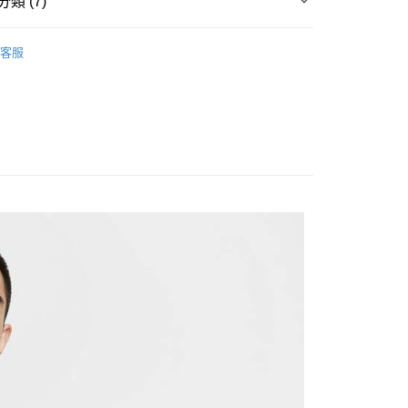
類 (7)
台灣）商業銀行
華泰商業銀行
y
業銀行
遠東國際商業銀行
▶ 服飾
業銀行
永豐商業銀行
客服
業銀行
星展（台灣）商業銀行
性專區
休閒服飾
際商業銀行
中國信託商業銀行
享後付
性專區
所有男性商品
天信用卡公司
FTEE先享後付」】
男子服飾
先享後付是「在收到商品之後才付款」的支付方式。 讓您購物簡單
所有NIKE商品
心！
：不需註冊會員、不需綁卡、不需儲值。
男服飾-S~M
：只要手機號碼，簡訊認證，即可結帳。
：先確認商品／服務後，再付款。
【NIKE】直降4折
20，滿NT$1,500(含以上)免運費
EE先享後付」結帳流程】
方式選擇「AFTEE先享後付」後，將跳轉至「AFTEE先享後
頁面，進行簡訊認證並確認金額後，即可完成結帳。
成立數日內，您將收到繳費通知簡訊。
費通知簡訊後14天內，點擊此簡訊中的連結，可透過四大超商
網路銀行／等多元方式進行付款，方視為交易完成。
：結帳手續完成當下不需立刻繳費，但若您需要取消訂單，請聯
的店家。未經商家同意取消之訂單仍視為有效，需透過AFTEE
繳納相關費用。
否成功請以「AFTEE先享後付 」之結帳頁面顯示為準，若有關於
功／繳費後需取消欲退款等相關疑問，請聯繫「AFTEE先享後