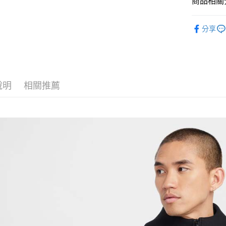
商品相關分
匯豐（
Google Pa
聯邦商
全站商品
元大商
全盈+PAY
分享
玉山商
💁🏻‍♂️ 男
台新國
AFTEE先
💁🏻‍♂️ 男
台灣樂
相關說明
【關於「A
❚ NIKE
AFTEE
說明
相關推薦
❚ NIKE
便利好安
運送方式
１．簡單
促銷活動
２．便利
宅配
３．安心
每筆NT$1
【「AFT
１．於結帳
付」結帳
２．訂單
３．收到繳
／ATM／
※ 請注意
絡購買商品
先享後付
※ 交易是
是否繳費成