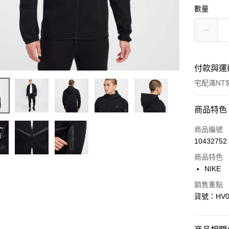
數量
付款與運
宅配滿NT$
付款方式
商品特色
信用卡一
商品編號
10432752
信用卡分
商品特色
3 期 
NIKE
合作金
LINE Pay
銷售重點
華南商
貨號：HV0
Apple Pay
上海商
國泰世
悠遊付
臺灣中