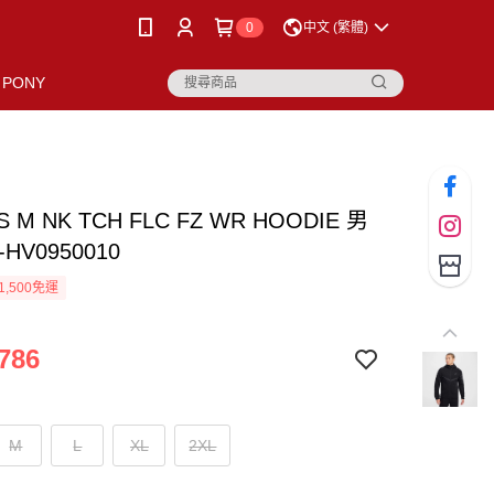
0
中文 (繁體)
PONY
AS M NK TCH FLC FZ WR HOODIE 男
HV0950010
1,500免運
786
M
L
XL
2XL