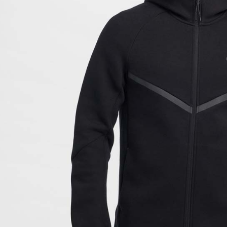
付客戶支
【注意事
１．透過由
交易，需
求債權轉
２．關於
https://aft
３．未成
「AFTE
任。
４．使用「
即時審查
結果請求
５．嚴禁
形，恩沛
動。