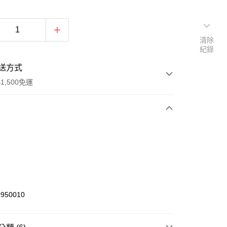
清除
紀錄
送方式
1,500免運
次付款
期付款
0 利率 每期
NT$928
21家銀行
庫商業銀行
第一商業銀行
業銀行
彰化商業銀行
950010
業儲蓄銀行
台北富邦商業銀行
華商業銀行
兆豐國際商業銀行
小企業銀行
台中商業銀行