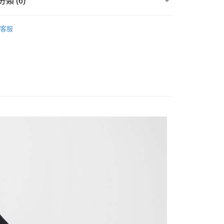
類 (6)
台灣）商業銀行
華泰商業銀行
y
業銀行
遠東國際商業銀行
▶ 服飾
業銀行
永豐商業銀行
客服
業銀行
星展（台灣）商業銀行
性專區
休閒服飾
際商業銀行
中國信託商業銀行
享後付
性專區
所有男性商品
天信用卡公司
FTEE先享後付」】
男子服飾
先享後付是「在收到商品之後才付款」的支付方式。 讓您購物簡單
所有NIKE商品
心！
：不需註冊會員、不需綁卡、不需儲值。
【爸氣狂歡節】滿額再折$888
：只要手機號碼，簡訊認證，即可結帳。
：先確認商品／服務後，再付款。
20，滿NT$1,500(含以上)免運費
EE先享後付」結帳流程】
方式選擇「AFTEE先享後付」後，將跳轉至「AFTEE先享後
頁面，進行簡訊認證並確認金額後，即可完成結帳。
成立數日內，您將收到繳費通知簡訊。
費通知簡訊後14天內，點擊此簡訊中的連結，可透過四大超商
網路銀行／等多元方式進行付款，方視為交易完成。
：結帳手續完成當下不需立刻繳費，但若您需要取消訂單，請聯
的店家。未經商家同意取消之訂單仍視為有效，需透過AFTEE
繳納相關費用。
否成功請以「AFTEE先享後付 」之結帳頁面顯示為準，若有關於
功／繳費後需取消欲退款等相關疑問，請聯繫「AFTEE先享後