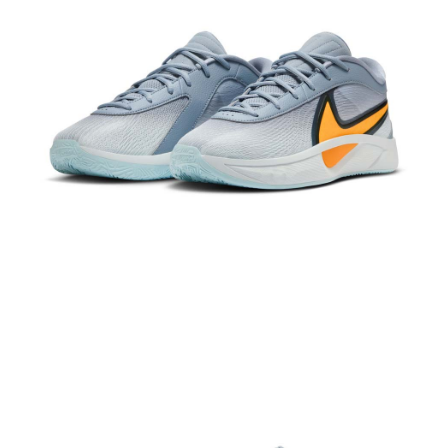
１．於結帳方式選擇「AFTEE先享後付」後，將跳轉至「AFTEE先享後付」
結帳頁面，進行簡訊認證並確認金額後，即可完成結帳。
２．訂單成立數日內，您將收到繳費通知簡訊。
３．收到繳費通知簡訊後14天內，點擊此簡訊中的連結，可透過四大超商／
ATM／網路銀行／等多元方式進行付款，方視為交易完成。
※ 請注意：結帳手續完成當下不需立刻繳費，但若您需要取消訂單，請聯絡
購買商品的店家。未經商家同意取消之訂單仍視為有效，需透過AFTEE先享
後付繳納相關費用。
※ 交易是否成功請以「AFTEE先享後付 」之結帳頁面顯示為準，若有關於
是否繳費成功／繳費後需取消欲退款等相關疑問，請聯繫「AFTEE先享後付
客戶支援中心」
https://netprotections.freshdesk.com/support/home
【注意事項】
１．透過由恩沛科技股份有限公司提供之「AFTEE先享後付」服務完成之交
易，需依本服務之必要範圍內提供個人資料，並將交易相關給付款項請求債
權轉讓予恩沛科技股份有限公司。
２．關於個人資料處理事宜，請瀏覽以下網址：
https://aftee.tw/terms/#terms3
３．未成年的使用者請事先徵得法定代理人或監護人之同意方可使用
「AFTEE先享後付」，若未經同意申辦者引起之損失，本公司不負相關責
任。
４．使用「AFTEE先享後付」時，將依據個別帳號之用戶狀況，依本公司即
時審查核予不同之上限額度；若仍有額度不足之情形，本公司將視審查結果
請求用戶進行身份認證。
５．嚴禁一人註冊多個帳號或使用他人資訊註冊。若發現惡意使用之情形，