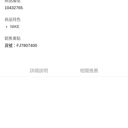
商品編號
信用卡分期付款
10432765
3 期 0 利率 每期
NT$533
21家銀行
商品特色
合作金庫商業銀行
第一商業銀行
LINE Pay
NIKE
華南商業銀行
彰化商業銀行
Apple Pay
上海商業儲蓄銀行
台北富邦商業銀行
銷售重點
國泰世華商業銀行
兆豐國際商業銀行
悠遊付
貨號：FJ7807400
臺灣中小企業銀行
台中商業銀行
匯豐（台灣）商業銀行
華泰商業銀行
Google Pay
聯邦商業銀行
遠東國際商業銀行
元大商業銀行
永豐商業銀行
全盈+PAY
玉山商業銀行
詳細說明
星展（台灣）商業銀行
相關推薦
台新國際商業銀行
中國信託商業銀行
AFTEE先享後付
台灣樂天信用卡公司
相關說明
【關於「AFTEE先享後付」】
AFTEE先享後付是「在收到商品之後才付款」的支付方式。 讓您購物簡單
運送方式
便利好安心！
１．簡單：不需註冊會員、不需綁卡、不需儲值。
宅配
２．便利：只要手機號碼，簡訊認證，即可結帳。
每筆NT$120，滿NT$1,500(含以上)免運費
３．安心：先確認商品／服務後，再付款。
【「AFTEE先享後付」結帳流程】