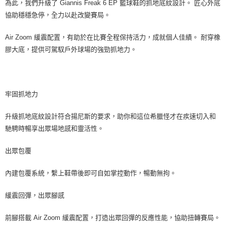
為此，我們升級了 Giannis Freak 6 EP 籃球鞋的抓地底紋設計。 匠心外底
協助穩穩急停，全力以赴改變賽局。
Air Zoom 緩震配置，有助於在比賽全程保持活力，成就個人佳績。 耐穿橡
膠大底，提供可駕馭戶外球場的強勁抓地力。
牢固抓地力
升級抓地底紋設計符合揚尼斯的要求，助你和這位希臘怪才在疾速切入和
馳騁時暢享出眾場地感和靈活性。
出眾包覆
內建包覆系統，繫上鞋帶後即可自如掌控動作，暢動無拘。
緩震回彈，出眾腳感
前腳搭載 Air Zoom 緩震配置，打造出眾回彈的反應性能，協助扭轉賽局。