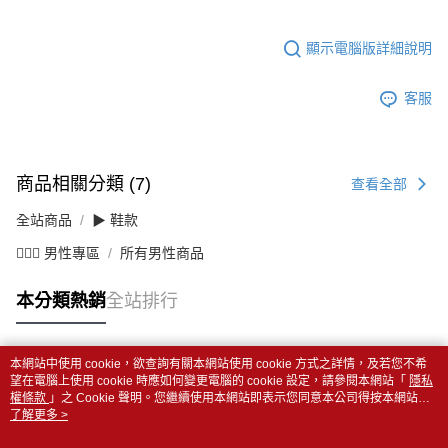
顯示電腦版詳細說明
客服
商品相關分類 (7)
查看全部
全站商品
▶ 鞋款
💁🏻‍♂️ 男性專區
所有男性商品
本分類熱銷
全站排行
本網站中使用 cookie，欲查詢有關本網站使用 cookie 方式之詳情，及若您不希
熱門標籤
望在電腦上使用 cookie 時應如何變更電腦的 cookie 設定，請參閱本網站「
隱私
權條款
」之 Cookie 聲明。您繼續使用本網站即表示您同意本公司得按本網站使
用條款之 Cookie 聲明使用 cookie。
了解更多 >