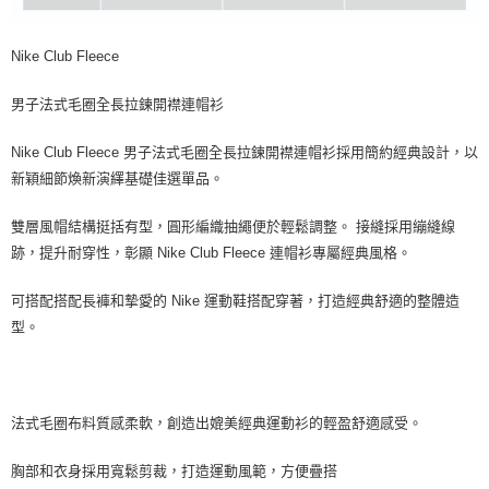
Nike Club Fleece
男子法式毛圈全長拉鍊開襟連帽衫
Nike Club Fleece 男子法式毛圈全長拉鍊開襟連帽衫採用簡約經典設計，以
新穎細節煥新演繹基礎佳選單品。
雙層風帽結構挺括有型，圓形編織抽繩便於輕鬆調整。 接縫採用繃縫線
跡，提升耐穿性，彰顯 Nike Club Fleece 連帽衫專屬經典風格。
可搭配搭配長褲和摯愛的 Nike 運動鞋搭配穿著，打造經典舒適的整體造
型。
法式毛圈布料質感柔軟，創造出媲美經典運動衫的輕盈舒適感受。
胸部和衣身採用寬鬆剪裁，打造運動風範，方便疊搭