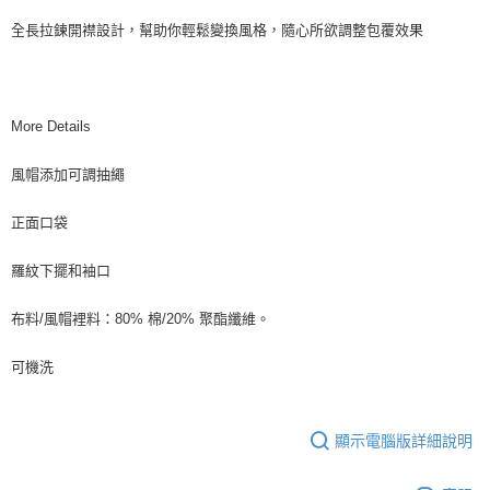
全長拉鍊開襟設計，幫助你輕鬆變換風格，隨心所欲調整包覆效果
More Details
風帽添加可調抽繩
正面口袋
羅紋下擺和袖口
布料/風帽裡料：80% 棉/20% 聚酯纖維。
可機洗
顯示電腦版詳細說明