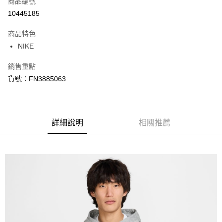
商品編號
信用卡分期付款
10445185
3 期 0 利率 每期
NT$654
21家銀行
商品特色
合作金庫商業銀行
第一商業銀行
LINE Pay
NIKE
華南商業銀行
彰化商業銀行
Apple Pay
上海商業儲蓄銀行
台北富邦商業銀行
銷售重點
國泰世華商業銀行
兆豐國際商業銀行
悠遊付
貨號：FN3885063
臺灣中小企業銀行
台中商業銀行
匯豐（台灣）商業銀行
華泰商業銀行
Google Pay
聯邦商業銀行
遠東國際商業銀行
元大商業銀行
永豐商業銀行
全盈+PAY
玉山商業銀行
詳細說明
星展（台灣）商業銀行
相關推薦
台新國際商業銀行
中國信託商業銀行
AFTEE先享後付
台灣樂天信用卡公司
相關說明
【關於「AFTEE先享後付」】
AFTEE先享後付是「在收到商品之後才付款」的支付方式。 讓您購物簡單
運送方式
便利好安心！
１．簡單：不需註冊會員、不需綁卡、不需儲值。
宅配
２．便利：只要手機號碼，簡訊認證，即可結帳。
每筆NT$120，滿NT$1,500(含以上)免運費
３．安心：先確認商品／服務後，再付款。
【「AFTEE先享後付」結帳流程】