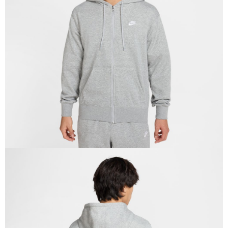
１．於結帳方式選擇「AFTEE先享後付」後，將跳轉至「AFTEE先享後付」
結帳頁面，進行簡訊認證並確認金額後，即可完成結帳。
２．訂單成立數日內，您將收到繳費通知簡訊。
３．收到繳費通知簡訊後14天內，點擊此簡訊中的連結，可透過四大超商／
ATM／網路銀行／等多元方式進行付款，方視為交易完成。
※ 請注意：結帳手續完成當下不需立刻繳費，但若您需要取消訂單，請聯絡
購買商品的店家。未經商家同意取消之訂單仍視為有效，需透過AFTEE先享
後付繳納相關費用。
※ 交易是否成功請以「AFTEE先享後付 」之結帳頁面顯示為準，若有關於
是否繳費成功／繳費後需取消欲退款等相關疑問，請聯繫「AFTEE先享後付
客戶支援中心」
https://netprotections.freshdesk.com/support/home
【注意事項】
１．透過由恩沛科技股份有限公司提供之「AFTEE先享後付」服務完成之交
易，需依本服務之必要範圍內提供個人資料，並將交易相關給付款項請求債
權轉讓予恩沛科技股份有限公司。
２．關於個人資料處理事宜，請瀏覽以下網址：
https://aftee.tw/terms/#terms3
３．未成年的使用者請事先徵得法定代理人或監護人之同意方可使用
「AFTEE先享後付」，若未經同意申辦者引起之損失，本公司不負相關責
任。
４．使用「AFTEE先享後付」時，將依據個別帳號之用戶狀況，依本公司即
時審查核予不同之上限額度；若仍有額度不足之情形，本公司將視審查結果
請求用戶進行身份認證。
５．嚴禁一人註冊多個帳號或使用他人資訊註冊。若發現惡意使用之情形，