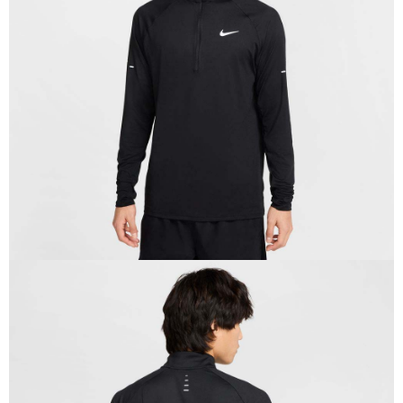
１．於結帳方式選擇「AFTEE先享後付」後，將跳轉至「AFTEE先享後付」
結帳頁面，進行簡訊認證並確認金額後，即可完成結帳。
２．訂單成立數日內，您將收到繳費通知簡訊。
３．收到繳費通知簡訊後14天內，點擊此簡訊中的連結，可透過四大超商／
ATM／網路銀行／等多元方式進行付款，方視為交易完成。
※ 請注意：結帳手續完成當下不需立刻繳費，但若您需要取消訂單，請聯絡
購買商品的店家。未經商家同意取消之訂單仍視為有效，需透過AFTEE先享
後付繳納相關費用。
※ 交易是否成功請以「AFTEE先享後付 」之結帳頁面顯示為準，若有關於
是否繳費成功／繳費後需取消欲退款等相關疑問，請聯繫「AFTEE先享後付
客戶支援中心」
https://netprotections.freshdesk.com/support/home
【注意事項】
１．透過由恩沛科技股份有限公司提供之「AFTEE先享後付」服務完成之交
易，需依本服務之必要範圍內提供個人資料，並將交易相關給付款項請求債
權轉讓予恩沛科技股份有限公司。
２．關於個人資料處理事宜，請瀏覽以下網址：
https://aftee.tw/terms/#terms3
３．未成年的使用者請事先徵得法定代理人或監護人之同意方可使用
「AFTEE先享後付」，若未經同意申辦者引起之損失，本公司不負相關責
任。
４．使用「AFTEE先享後付」時，將依據個別帳號之用戶狀況，依本公司即
時審查核予不同之上限額度；若仍有額度不足之情形，本公司將視審查結果
請求用戶進行身份認證。
５．嚴禁一人註冊多個帳號或使用他人資訊註冊。若發現惡意使用之情形，