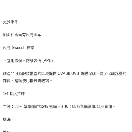
更多細節
側面和背面有反光圖案
反光 Swoosh 標誌
不宜用作個人防護裝備 (PPE)
該產品可為服裝覆蓋的區域提供 UVA 和 UVB 防曬保護。為了保護暴露的
部位，建議使用優質防曬霜。
1/4 長度拉鍊
主體：88％ 聚酯纖維/12％ 氨綸。面板：89％聚酯纖維/11％氨綸。
機洗