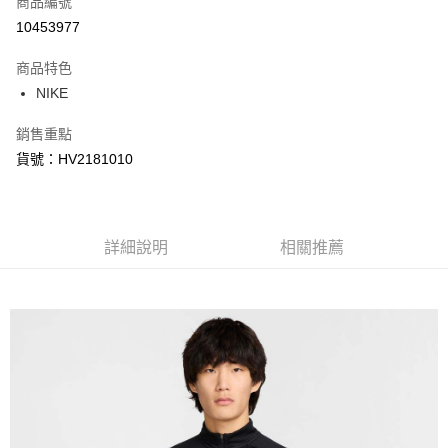
商品編號
信用卡分期付款
10453977
3 期 0 利率 每期
NT$508
21家銀行
商品特色
合作金庫商業銀行
第一商業銀行
LINE Pay
NIKE
華南商業銀行
彰化商業銀行
Apple Pay
上海商業儲蓄銀行
台北富邦商業銀行
銷售重點
國泰世華商業銀行
兆豐國際商業銀行
悠遊付
貨號：HV2181010
臺灣中小企業銀行
台中商業銀行
匯豐（台灣）商業銀行
華泰商業銀行
Google Pay
聯邦商業銀行
遠東國際商業銀行
元大商業銀行
永豐商業銀行
全盈+PAY
玉山商業銀行
詳細說明
星展（台灣）商業銀行
相關推薦
台新國際商業銀行
中國信託商業銀行
AFTEE先享後付
台灣樂天信用卡公司
相關說明
【關於「AFTEE先享後付」】
AFTEE先享後付是「在收到商品之後才付款」的支付方式。 讓您購物簡單
運送方式
便利好安心！
１．簡單：不需註冊會員、不需綁卡、不需儲值。
宅配
２．便利：只要手機號碼，簡訊認證，即可結帳。
每筆NT$120，滿NT$1,500(含以上)免運費
３．安心：先確認商品／服務後，再付款。
【「AFTEE先享後付」結帳流程】