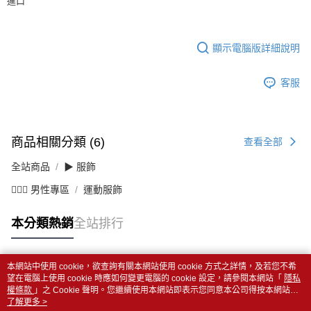
進口
顯示電腦版詳細說明
客服
商品相關分類 (6)
查看全部
全站商品
▶ 服飾
💁🏻‍♂️ 男性專區
運動服飾
本分類熱銷
全站排行
本網站中使用 cookie，欲查詢有關本網站使用 cookie 方式之詳情，及若您不希
熱門標籤
望在電腦上使用 cookie 時應如何變更電腦的 cookie 設定，請參閱本網站「
隱私
權條款
」之 Cookie 聲明。您繼續使用本網站即表示您同意本公司得按本網站使
用條款之 Cookie 聲明使用 cookie。
了解更多 >