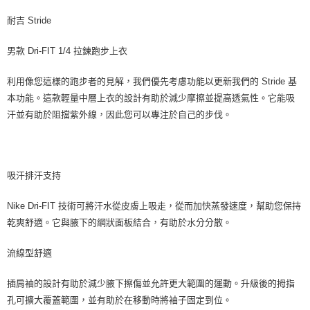
耐吉 Stride
男款 Dri-FIT 1/4 拉鍊跑步上衣
利用像您這樣的跑步者的見解，我們優先考慮功能以更新我們的 Stride 基
本功能。這款輕量中層上衣的設計有助於減少摩擦並提高透氣性。它能吸
汗並有助於阻擋紫外線，因此您可以專注於自己的步伐。
吸汗排汗支持
Nike Dri-FIT 技術可將汗水從皮膚上吸走，從而加快蒸發速度，幫助您保持
乾爽舒適。它與腋下的網狀面板結合，有助於水分分散。
流線型舒適
插肩袖的設計有助於減少腋下擦傷並允許更大範圍的運動。升級後的拇指
孔可擴大覆蓋範圍，並有助於在移動時將袖子固定到位。