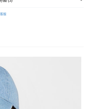
類 (5)
台灣）商業銀行
華泰商業銀行
y
業銀行
遠東國際商業銀行
▶ 配件
業銀行
永豐商業銀行
客服
業銀行
星展（台灣）商業銀行
性專區
所有男性商品
際商業銀行
中國信託商業銀行
享後付
性專區
配件
天信用卡公司
FTEE先享後付」】
性專區
配件
先享後付是「在收到商品之後才付款」的支付方式。 讓您購物簡單
所有NIKE商品
心！
：不需註冊會員、不需綁卡、不需儲值。
：只要手機號碼，簡訊認證，即可結帳。
：先確認商品／服務後，再付款。
20，滿NT$1,500(含以上)免運費
EE先享後付」結帳流程】
方式選擇「AFTEE先享後付」後，將跳轉至「AFTEE先享後
頁面，進行簡訊認證並確認金額後，即可完成結帳。
成立數日內，您將收到繳費通知簡訊。
費通知簡訊後14天內，點擊此簡訊中的連結，可透過四大超商
網路銀行／等多元方式進行付款，方視為交易完成。
：結帳手續完成當下不需立刻繳費，但若您需要取消訂單，請聯
的店家。未經商家同意取消之訂單仍視為有效，需透過AFTEE
繳納相關費用。
否成功請以「AFTEE先享後付 」之結帳頁面顯示為準，若有關於
功／繳費後需取消欲退款等相關疑問，請聯繫「AFTEE先享後