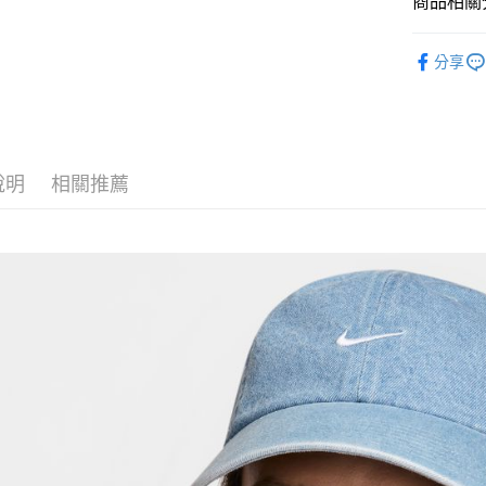
商品相關分
匯豐（
Google Pa
聯邦商
全站商品
元大商
全盈+PAY
分享
玉山商
💁🏻‍♂️ 男
台新國
AFTEE先
💁🏻‍♂️ 男
台灣樂
相關說明
【關於「A
💁🏻‍♀️ 女
AFTEE
說明
相關推薦
❚ NIKE
便利好安
運送方式
１．簡單
２．便利
宅配
３．安心
每筆NT$1
【「AFT
１．於結帳
付」結帳
２．訂單
３．收到繳
／ATM／
※ 請注意
絡購買商品
先享後付
※ 交易是
是否繳費成