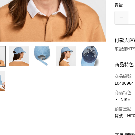
數量
付款與運
宅配滿NT$
付款方式
商品特色
信用卡一
商品編號
10486964
信用卡分
商品特色
3 期 
NIKE
合作金
LINE Pay
銷售重點
華南商
貨號：HF0
Apple Pay
上海商
國泰世
悠遊付
臺灣中