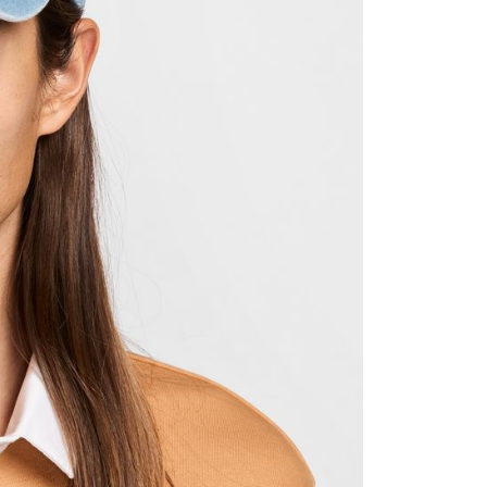
援中心」
https://netprotections.freshdesk.com/support/home
項】
恩沛科技股份有限公司提供之「AFTEE先享後付」服務完成之
依本服務之必要範圍內提供個人資料，並將交易相關給付款項請
讓予恩沛科技股份有限公司。
個人資料處理事宜，請瀏覽以下網址：
ee.tw/terms/#terms3
年的使用者請事先徵得法定代理人或監護人之同意方可使用
E先享後付」，若未經同意申辦者引起之損失，本公司不負相關責
AFTEE先享後付」時，將依據個別帳號之用戶狀況，依本公司
核予不同之上限額度；若仍有額度不足之情形，本公司將視審查
用戶進行身份認證。
一人註冊多個帳號或使用他人資訊註冊。若發現惡意使用之情
科技股份有限公司將有權停止該用戶之使用額度並採取法律行