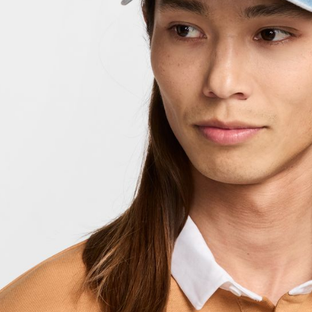
付客戶支
【注意事
１．透過由
交易，需
求債權轉
２．關於
https://aft
３．未成
「AFTE
任。
４．使用「
即時審查
結果請求
５．嚴禁
形，恩沛
動。