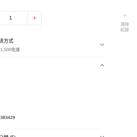
清除
紀錄
送方式
1,500免運
次付款
期付款
0 利率 每期
NT$294
21家銀行
庫商業銀行
第一商業銀行
業銀行
彰化商業銀行
383429
業儲蓄銀行
台北富邦商業銀行
華商業銀行
兆豐國際商業銀行
小企業銀行
台中商業銀行