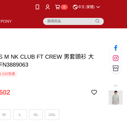
0
中文 (繁體)
PONY
AS M NK CLUB FT CREW 男套頭衫 大
FN3889063
1,500免運
602
M
L
XL
2XL