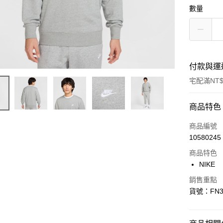
數量
付款與運
宅配滿NT$
付款方式
商品特色
信用卡一
商品編號
10580245
信用卡分
商品特色
3 期 
NIKE
合作金
LINE Pay
銷售重點
華南商
貨號：FN3
Apple Pay
上海商
國泰世
悠遊付
臺灣中