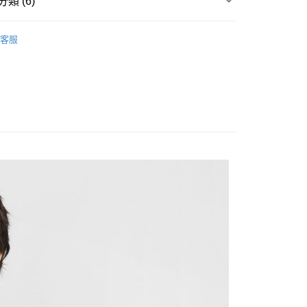
類 (6)
台灣）商業銀行
華泰商業銀行
y
業銀行
遠東國際商業銀行
▶ 服飾
業銀行
永豐商業銀行
客服
業銀行
星展（台灣）商業銀行
性專區
休閒服飾
際商業銀行
中國信託商業銀行
享後付
性專區
所有男性商品
天信用卡公司
FTEE先享後付」】
男子服飾
先享後付是「在收到商品之後才付款」的支付方式。 讓您購物簡單
所有NIKE商品
心！
：不需註冊會員、不需綁卡、不需儲值。
【爸氣狂歡節】滿額再折$888
：只要手機號碼，簡訊認證，即可結帳。
：先確認商品／服務後，再付款。
20，滿NT$1,500(含以上)免運費
EE先享後付」結帳流程】
方式選擇「AFTEE先享後付」後，將跳轉至「AFTEE先享後
頁面，進行簡訊認證並確認金額後，即可完成結帳。
成立數日內，您將收到繳費通知簡訊。
費通知簡訊後14天內，點擊此簡訊中的連結，可透過四大超商
網路銀行／等多元方式進行付款，方視為交易完成。
：結帳手續完成當下不需立刻繳費，但若您需要取消訂單，請聯
的店家。未經商家同意取消之訂單仍視為有效，需透過AFTEE
繳納相關費用。
否成功請以「AFTEE先享後付 」之結帳頁面顯示為準，若有關於
功／繳費後需取消欲退款等相關疑問，請聯繫「AFTEE先享後