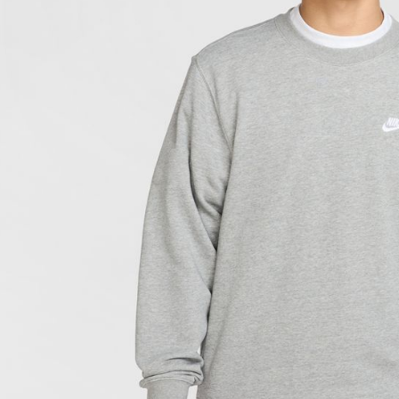
付客戶支
【注意事
１．透過由
交易，需
求債權轉
２．關於
https://aft
３．未成
「AFTE
任。
４．使用「
即時審查
結果請求
５．嚴禁
形，恩沛
動。