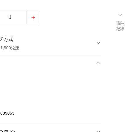
清除
紀錄
送方式
1,500免運
次付款
期付款
0 利率 每期
NT$534
21家銀行
庫商業銀行
第一商業銀行
業銀行
彰化商業銀行
889063
業儲蓄銀行
台北富邦商業銀行
華商業銀行
兆豐國際商業銀行
小企業銀行
台中商業銀行