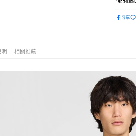
商品相關分
匯豐（
Google Pa
聯邦商
全站商品
元大商
全盈+PAY
分享
玉山商
💁🏻‍♂️ 男
台新國
AFTEE先
💁🏻‍♂️ 男
台灣樂
相關說明
【關於「A
❚ NIKE
AFTEE
說明
相關推薦
❚ NIKE
便利好安
運送方式
１．簡單
促銷活動
２．便利
宅配
３．安心
每筆NT$1
【「AFT
１．於結帳
付」結帳
２．訂單
３．收到繳
／ATM／
※ 請注意
絡購買商品
先享後付
※ 交易是
是否繳費成