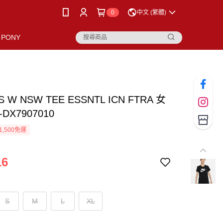
0
中文 (繁體)
PONY
AS W NSW TEE ESSNTL ICN FTRA 女
DX7907010
1,500免運
16
S
M
L
XL