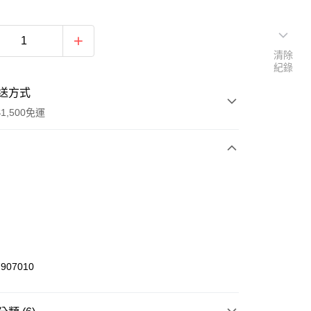
清除
紀錄
送方式
1,500免運
次付款
期付款
0 利率 每期
NT$205
21家銀行
庫商業銀行
第一商業銀行
業銀行
彰化商業銀行
907010
業儲蓄銀行
台北富邦商業銀行
華商業銀行
兆豐國際商業銀行
小企業銀行
台中商業銀行