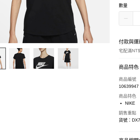
數量
付款與運
宅配滿NT$
付款方式
商品特色
信用卡一
商品編號
10639947
信用卡分
商品特色
3 期 
NIKE
合作金
LINE Pay
銷售重點
華南商
貨號：DX7
Apple Pay
上海商
國泰世
悠遊付
臺灣中