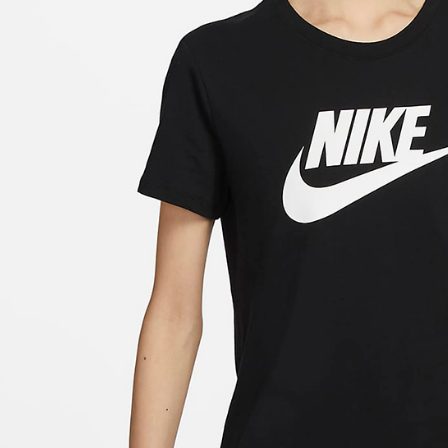
付客戶支
【注意事
１．透過由
交易，需
求債權轉
２．關於
https://aft
３．未成
「AFTE
任。
４．使用「
即時審查
結果請求
５．嚴禁
形，恩沛
動。