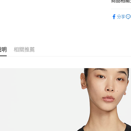
商品相關分
匯豐（
Google Pa
聯邦商
全站商品
元大商
全盈+PAY
分享
玉山商
💁🏻‍♀️ 女
台新國
AFTEE先
💁🏻‍♀️ 女
台灣樂
相關說明
【關於「A
❚ NIKE
AFTEE
說明
相關推薦
❚ NIKE
便利好安
運送方式
１．簡單
促銷活動
２．便利
宅配
３．安心
每筆NT$1
【「AFT
１．於結帳
付」結帳
２．訂單
３．收到繳
／ATM／
※ 請注意
絡購買商品
先享後付
※ 交易是
是否繳費成