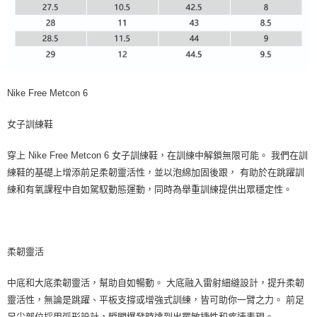
Nike Free Metcon 6
女子訓練鞋
穿上 Nike Free Metcon 6 女子訓練鞋，在訓練中解鎖無限可能。 我們在訓
練鞋的基礎上增添前足柔韌靈活性，並以泡綿加固後跟， 有助於在跳躍訓
練和有氧課程中自如駕馭動態運動，同時為舉重訓練提供出眾穩定性。
柔韌靈活
中底和大底柔韌靈活，幫助自如暢動。 大底融入雷射細縫設計，提升柔韌
靈活性，無論是跳躍、平板支撐或增強式訓練，皆可助你一臂之力。 前足
足尖部位採用弧形設計，瞬間爆發時達到出眾敏捷性和疾速表現。