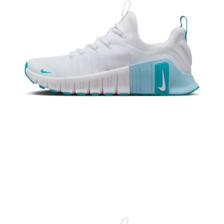
１．於結帳方式選擇「AFTEE先享後付」後，將跳轉至「AFTEE先享後付」
結帳頁面，進行簡訊認證並確認金額後，即可完成結帳。
２．訂單成立數日內，您將收到繳費通知簡訊。
３．收到繳費通知簡訊後14天內，點擊此簡訊中的連結，可透過四大超商／
ATM／網路銀行／等多元方式進行付款，方視為交易完成。
※ 請注意：結帳手續完成當下不需立刻繳費，但若您需要取消訂單，請聯絡
購買商品的店家。未經商家同意取消之訂單仍視為有效，需透過AFTEE先享
後付繳納相關費用。
※ 交易是否成功請以「AFTEE先享後付 」之結帳頁面顯示為準，若有關於
是否繳費成功／繳費後需取消欲退款等相關疑問，請聯繫「AFTEE先享後付
客戶支援中心」
https://netprotections.freshdesk.com/support/home
【注意事項】
１．透過由恩沛科技股份有限公司提供之「AFTEE先享後付」服務完成之交
易，需依本服務之必要範圍內提供個人資料，並將交易相關給付款項請求債
權轉讓予恩沛科技股份有限公司。
２．關於個人資料處理事宜，請瀏覽以下網址：
https://aftee.tw/terms/#terms3
３．未成年的使用者請事先徵得法定代理人或監護人之同意方可使用
「AFTEE先享後付」，若未經同意申辦者引起之損失，本公司不負相關責
任。
４．使用「AFTEE先享後付」時，將依據個別帳號之用戶狀況，依本公司即
時審查核予不同之上限額度；若仍有額度不足之情形，本公司將視審查結果
請求用戶進行身份認證。
５．嚴禁一人註冊多個帳號或使用他人資訊註冊。若發現惡意使用之情形，