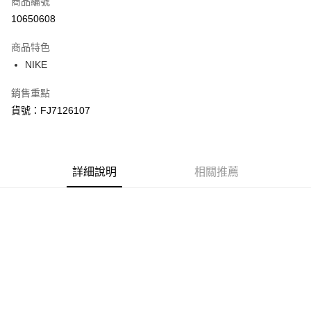
商品編號
信用卡分期付款
10650608
3 期 0 利率 每期
NT$773
21家銀行
商品特色
合作金庫商業銀行
第一商業銀行
LINE Pay
NIKE
華南商業銀行
彰化商業銀行
Apple Pay
上海商業儲蓄銀行
台北富邦商業銀行
銷售重點
國泰世華商業銀行
兆豐國際商業銀行
悠遊付
貨號：FJ7126107
臺灣中小企業銀行
台中商業銀行
匯豐（台灣）商業銀行
華泰商業銀行
Google Pay
聯邦商業銀行
遠東國際商業銀行
元大商業銀行
永豐商業銀行
全盈+PAY
玉山商業銀行
詳細說明
星展（台灣）商業銀行
相關推薦
台新國際商業銀行
中國信託商業銀行
AFTEE先享後付
台灣樂天信用卡公司
相關說明
【關於「AFTEE先享後付」】
AFTEE先享後付是「在收到商品之後才付款」的支付方式。 讓您購物簡單
運送方式
便利好安心！
１．簡單：不需註冊會員、不需綁卡、不需儲值。
宅配
２．便利：只要手機號碼，簡訊認證，即可結帳。
每筆NT$120，滿NT$1,500(含以上)免運費
３．安心：先確認商品／服務後，再付款。
【「AFTEE先享後付」結帳流程】