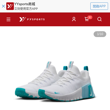
YYsports商城
開啟APP
立刻使用官方APP
0
1
/
10