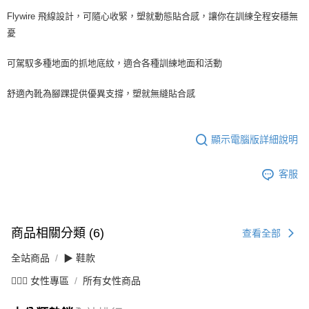
Flywire 飛線設計，可隨心收緊，塑就動態貼合感，讓你在訓練全程安穩無
憂
可駕馭多種地面的抓地底紋，適合各種訓練地面和活動
舒適內靴為腳踝提供優異支撐，塑就無縫貼合感
顯示電腦版詳細說明
客服
商品相關分類 (6)
查看全部
全站商品
▶ 鞋款
💁🏻‍♀️ 女性專區
所有女性商品