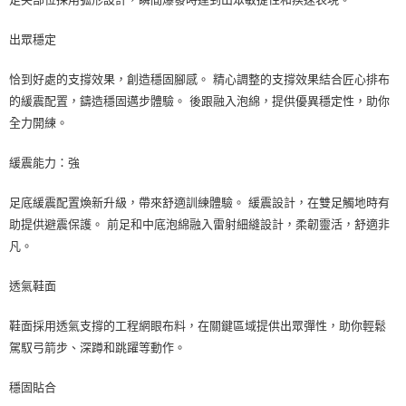
出眾穩定
恰到好處的支撐效果，創造穩固腳感。 精心調整的支撐效果結合匠心排布
的緩震配置，鑄造穩固邁步體驗。 後跟融入泡綿，提供優異穩定性，助你
全力開練。
緩震能力：強
足底緩震配置煥新升級，帶來舒適訓練體驗。 緩震設計，在雙足觸地時有
助提供避震保護。 前足和中底泡綿融入雷射細縫設計，柔韌靈活，舒適非
凡。
透氣鞋面
鞋面採用透氣支撐的工程網眼布料，在關鍵區域提供出眾彈性，助你輕鬆
駕馭弓箭步、深蹲和跳躍等動作。
穩固貼合