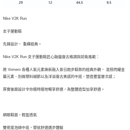
Nike V2K Run
女子運動鞋
先鋒設計， 重繹經典。
Nike V2K Run 女子運動鞋匠心融蘊復古格調與前衛風範：
將 Vomero 各種人氣元素煥新融入昔日跑步鞋款的經典外觀， 混搭閃耀金
屬元素、別緻塑料細節以及洋溢復古美感的中底，營造豐富層次感；
厚實後跟設計令你隨時隨地暢享舒適，為整體造型加享舒適。
網眼鞋面，輕盈透氣
雙密度泡綿中底，塑就舒適邁步體驗