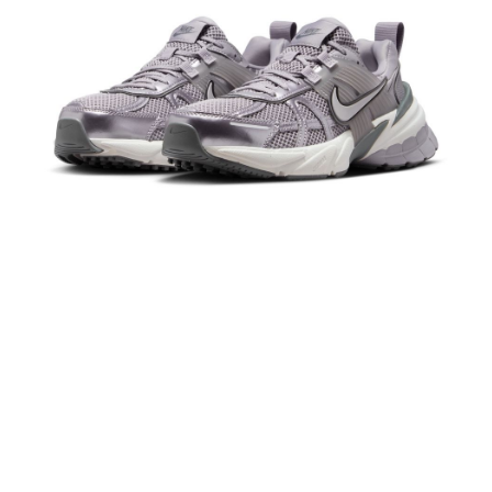
結帳頁面，進行簡訊認證並確認金額後，即可完成結帳。
２．訂單成立數日內，您將收到繳費通知簡訊。
３．收到繳費通知簡訊後14天內，點擊此簡訊中的連結，可透過四大超商／
ATM／網路銀行／等多元方式進行付款，方視為交易完成。
※ 請注意：結帳手續完成當下不需立刻繳費，但若您需要取消訂單，請聯絡
購買商品的店家。未經商家同意取消之訂單仍視為有效，需透過AFTEE先享
後付繳納相關費用。
※ 交易是否成功請以「AFTEE先享後付 」之結帳頁面顯示為準，若有關於
是否繳費成功／繳費後需取消欲退款等相關疑問，請聯繫「AFTEE先享後付
客戶支援中心」
https://netprotections.freshdesk.com/support/home
【注意事項】
１．透過由恩沛科技股份有限公司提供之「AFTEE先享後付」服務完成之交
易，需依本服務之必要範圍內提供個人資料，並將交易相關給付款項請求債
權轉讓予恩沛科技股份有限公司。
２．關於個人資料處理事宜，請瀏覽以下網址：
https://aftee.tw/terms/#terms3
３．未成年的使用者請事先徵得法定代理人或監護人之同意方可使用
「AFTEE先享後付」，若未經同意申辦者引起之損失，本公司不負相關責
任。
４．使用「AFTEE先享後付」時，將依據個別帳號之用戶狀況，依本公司即
時審查核予不同之上限額度；若仍有額度不足之情形，本公司將視審查結果
請求用戶進行身份認證。
５．嚴禁一人註冊多個帳號或使用他人資訊註冊。若發現惡意使用之情形，
恩沛科技股份有限公司將有權停止該用戶之使用額度並採取法律行動。