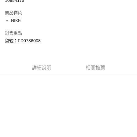
10654179
3 期 0 利率 每期
NT$734
21家銀行
商品特色
合作金庫商業銀行
第一商業銀行
LINE Pay
NIKE
華南商業銀行
彰化商業銀行
Apple Pay
上海商業儲蓄銀行
台北富邦商業銀行
銷售重點
國泰世華商業銀行
兆豐國際商業銀行
悠遊付
貨號：FD0736008
臺灣中小企業銀行
台中商業銀行
匯豐（台灣）商業銀行
華泰商業銀行
Google Pay
聯邦商業銀行
遠東國際商業銀行
元大商業銀行
永豐商業銀行
全盈+PAY
玉山商業銀行
詳細說明
星展（台灣）商業銀行
相關推薦
台新國際商業銀行
中國信託商業銀行
AFTEE先享後付
台灣樂天信用卡公司
相關說明
【關於「AFTEE先享後付」】
AFTEE先享後付是「在收到商品之後才付款」的支付方式。 讓您購物簡單
運送方式
便利好安心！
１．簡單：不需註冊會員、不需綁卡、不需儲值。
宅配
２．便利：只要手機號碼，簡訊認證，即可結帳。
每筆NT$120，滿NT$1,500(含以上)免運費
３．安心：先確認商品／服務後，再付款。
【「AFTEE先享後付」結帳流程】
１．於結帳方式選擇「AFTEE先享後付」後，將跳轉至「AFTEE先享後付」