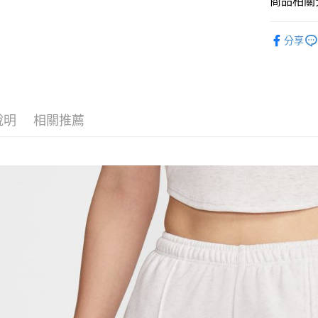
商品相關分
匯豐（
Google Pa
聯邦商
全站商品
元大商
全盈+PAY
分享
玉山商
💁🏻‍♀️ 女
台新國
AFTEE先
💁🏻‍♀️ 女
台灣樂
相關說明
【關於「A
❚ NIKE
AFTEE
說明
相關推薦
❚ NIKE
便利好安
運送方式
１．簡單
OUTLET
２．便利
宅配
３．安心
零碼專區
每筆NT$1
【「AFT
１．於結帳
付」結帳
２．訂單
３．收到繳
／ATM／
※ 請注意
絡購買商品
先享後付
※ 交易是
是否繳費成