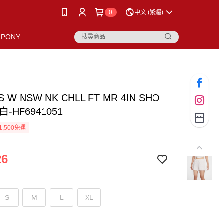
0
中文 (繁體)
PONY
AS W NSW NK CHLL FT MR 4IN SHO
-HF6941051
1,500免運
26
S
M
L
XL