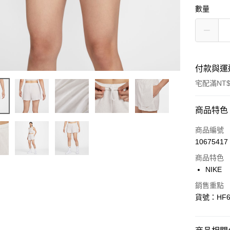
數量
付款與運
宅配滿NT$
付款方式
商品特色
信用卡一
商品編號
10675417
信用卡分
商品特色
3 期 
NIKE
合作金
LINE Pay
銷售重點
華南商
貨號：HF6
Apple Pay
上海商
國泰世
悠遊付
臺灣中