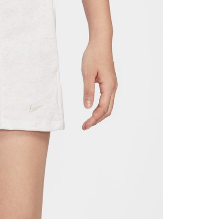
援中心」
https://netprotections.freshdesk.com/support/home
項】
恩沛科技股份有限公司提供之「AFTEE先享後付」服務完成之
依本服務之必要範圍內提供個人資料，並將交易相關給付款項請
讓予恩沛科技股份有限公司。
個人資料處理事宜，請瀏覽以下網址：
ee.tw/terms/#terms3
年的使用者請事先徵得法定代理人或監護人之同意方可使用
E先享後付」，若未經同意申辦者引起之損失，本公司不負相關責
AFTEE先享後付」時，將依據個別帳號之用戶狀況，依本公司
核予不同之上限額度；若仍有額度不足之情形，本公司將視審查
用戶進行身份認證。
一人註冊多個帳號或使用他人資訊註冊。若發現惡意使用之情
科技股份有限公司將有權停止該用戶之使用額度並採取法律行