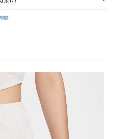
類 (7)
台灣）商業銀行
華泰商業銀行
y
業銀行
遠東國際商業銀行
▶ 服飾
業銀行
永豐商業銀行
客服
業銀行
星展（台灣）商業銀行
性專區
休閒服飾
際商業銀行
中國信託商業銀行
享後付
性專區
所有女性商品
天信用卡公司
FTEE先享後付」】
女子服飾
先享後付是「在收到商品之後才付款」的支付方式。 讓您購物簡單
所有NIKE商品
心！
：不需註冊會員、不需綁卡、不需儲值。
專區
女子服飾
：只要手機號碼，簡訊認證，即可結帳。
：先確認商品／服務後，再付款。
女服飾-L~XL
20，滿NT$1,500(含以上)免運費
EE先享後付」結帳流程】
方式選擇「AFTEE先享後付」後，將跳轉至「AFTEE先享後
頁面，進行簡訊認證並確認金額後，即可完成結帳。
成立數日內，您將收到繳費通知簡訊。
費通知簡訊後14天內，點擊此簡訊中的連結，可透過四大超商
網路銀行／等多元方式進行付款，方視為交易完成。
：結帳手續完成當下不需立刻繳費，但若您需要取消訂單，請聯
的店家。未經商家同意取消之訂單仍視為有效，需透過AFTEE
繳納相關費用。
否成功請以「AFTEE先享後付 」之結帳頁面顯示為準，若有關於
功／繳費後需取消欲退款等相關疑問，請聯繫「AFTEE先享後