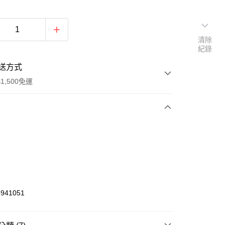
清除
紀錄
送方式
1,500免運
次付款
期付款
0 利率 每期
NT$308
21家銀行
庫商業銀行
第一商業銀行
業銀行
彰化商業銀行
941051
業儲蓄銀行
台北富邦商業銀行
華商業銀行
兆豐國際商業銀行
小企業銀行
台中商業銀行