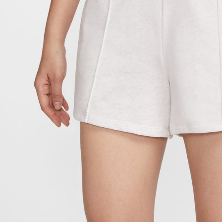
付客戶支
【注意事
１．透過由
交易，需
求債權轉
２．關於
https://aft
３．未成
「AFTE
任。
４．使用「
即時審查
結果請求
５．嚴禁
形，恩沛
動。