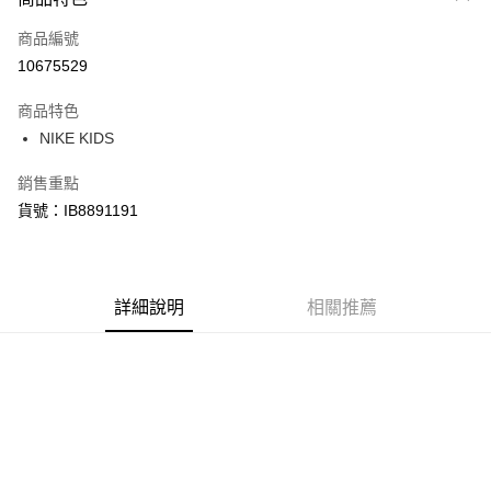
信用卡一次付款
商品編號
信用卡分期付款
10675529
3 期 0 利率 每期
NT$580
21家銀行
商品特色
合作金庫商業銀行
第一商業銀行
LINE Pay
NIKE KIDS
華南商業銀行
彰化商業銀行
Apple Pay
上海商業儲蓄銀行
台北富邦商業銀行
銷售重點
國泰世華商業銀行
兆豐國際商業銀行
悠遊付
貨號：IB8891191
臺灣中小企業銀行
台中商業銀行
匯豐（台灣）商業銀行
華泰商業銀行
Google Pay
聯邦商業銀行
遠東國際商業銀行
元大商業銀行
永豐商業銀行
全盈+PAY
玉山商業銀行
詳細說明
星展（台灣）商業銀行
相關推薦
台新國際商業銀行
中國信託商業銀行
AFTEE先享後付
台灣樂天信用卡公司
相關說明
【關於「AFTEE先享後付」】
AFTEE先享後付是「在收到商品之後才付款」的支付方式。 讓您購物簡單
運送方式
便利好安心！
１．簡單：不需註冊會員、不需綁卡、不需儲值。
宅配
２．便利：只要手機號碼，簡訊認證，即可結帳。
每筆NT$120，滿NT$1,500(含以上)免運費
３．安心：先確認商品／服務後，再付款。