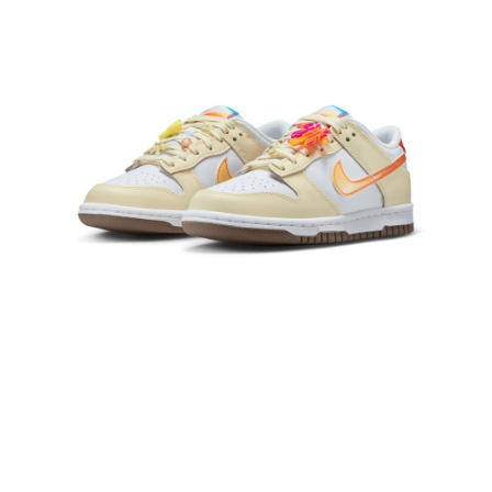
【「AFTEE先享後付」結帳流程】
１．於結帳方式選擇「AFTEE先享後付」後，將跳轉至「AFTEE先享後付」
結帳頁面，進行簡訊認證並確認金額後，即可完成結帳。
２．訂單成立數日內，您將收到繳費通知簡訊。
３．收到繳費通知簡訊後14天內，點擊此簡訊中的連結，可透過四大超商／
ATM／網路銀行／等多元方式進行付款，方視為交易完成。
※ 請注意：結帳手續完成當下不需立刻繳費，但若您需要取消訂單，請聯絡
購買商品的店家。未經商家同意取消之訂單仍視為有效，需透過AFTEE先享
後付繳納相關費用。
※ 交易是否成功請以「AFTEE先享後付 」之結帳頁面顯示為準，若有關於
是否繳費成功／繳費後需取消欲退款等相關疑問，請聯繫「AFTEE先享後付
客戶支援中心」
https://netprotections.freshdesk.com/support/home
【注意事項】
１．透過由恩沛科技股份有限公司提供之「AFTEE先享後付」服務完成之交
易，需依本服務之必要範圍內提供個人資料，並將交易相關給付款項請求債
權轉讓予恩沛科技股份有限公司。
２．關於個人資料處理事宜，請瀏覽以下網址：
https://aftee.tw/terms/#terms3
３．未成年的使用者請事先徵得法定代理人或監護人之同意方可使用
「AFTEE先享後付」，若未經同意申辦者引起之損失，本公司不負相關責
任。
４．使用「AFTEE先享後付」時，將依據個別帳號之用戶狀況，依本公司即
時審查核予不同之上限額度；若仍有額度不足之情形，本公司將視審查結果