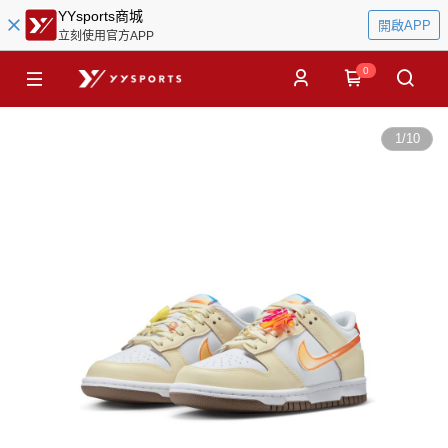
YYsports商城
開啟APP
立刻使用官方APP
0
1
/
10