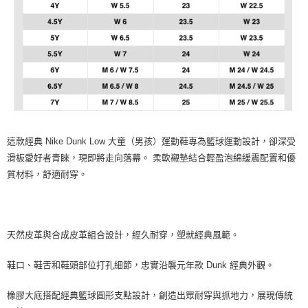
這款經典 Nike Dunk Low 大童（男孩）運動鞋專為籃球運動設計，卻深受
滑板愛好者青睞，現即將走向落幕。 柔軟襯墊結合輕盈泡綿緩震配置和優
質材料，舒適耐穿。
天然皮革與合成皮革組合設計，經久耐穿，塑就經典風範。
鞋口、鞋舌和鞋頭部位打孔細節，忠實沿襲元年款 Dunk 經典外觀。
橡膠大底搭配經典籃球圓形支點設計，創造出眾耐穿與抓地力，展現傳統