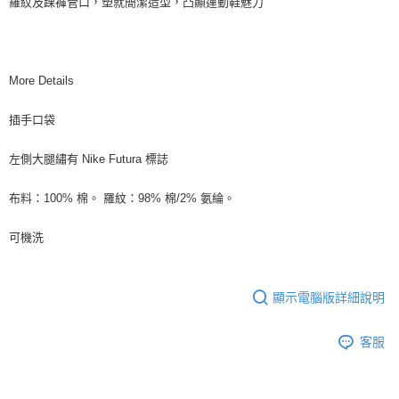
羅紋及踝褲管口，塑就簡潔造型，凸顯運動鞋魅力
More Details
插手口袋
左側大腿繡有 Nike Futura 標誌
布料：100% 棉。 羅紋：98% 棉/2% 氨綸。
可機洗
顯示電腦版詳細說明
客服