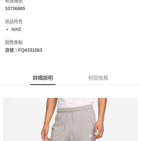
商品編號
信用卡分期付款
10736885
3 期 0 利率 每期
NT$474
21家銀行
商品特色
合作金庫商業銀行
第一商業銀行
LINE Pay
NIKE
華南商業銀行
彰化商業銀行
Apple Pay
上海商業儲蓄銀行
台北富邦商業銀行
銷售重點
國泰世華商業銀行
兆豐國際商業銀行
悠遊付
貨號：FQ4331063
臺灣中小企業銀行
台中商業銀行
匯豐（台灣）商業銀行
華泰商業銀行
Google Pay
聯邦商業銀行
遠東國際商業銀行
元大商業銀行
永豐商業銀行
全盈+PAY
玉山商業銀行
詳細說明
星展（台灣）商業銀行
相關推薦
台新國際商業銀行
中國信託商業銀行
AFTEE先享後付
台灣樂天信用卡公司
相關說明
【關於「AFTEE先享後付」】
AFTEE先享後付是「在收到商品之後才付款」的支付方式。 讓您購物簡單
運送方式
便利好安心！
１．簡單：不需註冊會員、不需綁卡、不需儲值。
宅配
２．便利：只要手機號碼，簡訊認證，即可結帳。
每筆NT$120，滿NT$1,500(含以上)免運費
３．安心：先確認商品／服務後，再付款。
【「AFTEE先享後付」結帳流程】