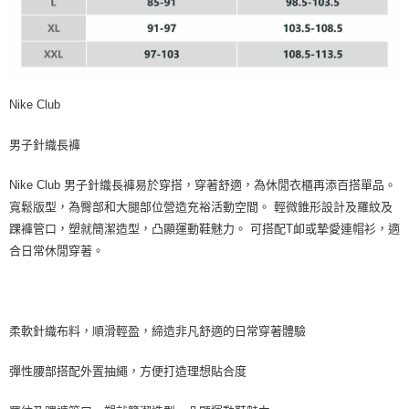
Nike Club
男子針織長褲
Nike Club 男子針織長褲易於穿搭，穿著舒適，為休閒衣櫃再添百搭單品。
寬鬆版型，為臀部和大腿部位營造充裕活動空間。 輕微錐形設計及羅紋及
踝褲管口，塑就簡潔造型，凸顯運動鞋魅力。 可搭配T卹或摯愛連帽衫，適
合日常休閒穿著。
柔軟針織布料，順滑輕盈，締造非凡舒適的日常穿著體驗
彈性腰部搭配外置抽繩，方便打造理想貼合度