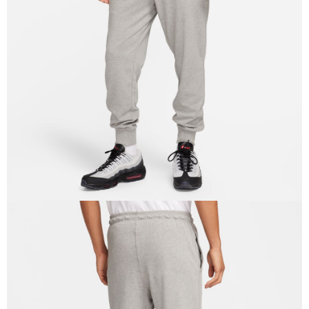
１．於結帳方式選擇「AFTEE先享後付」後，將跳轉至「AFTEE先享後付」
結帳頁面，進行簡訊認證並確認金額後，即可完成結帳。
２．訂單成立數日內，您將收到繳費通知簡訊。
３．收到繳費通知簡訊後14天內，點擊此簡訊中的連結，可透過四大超商／
ATM／網路銀行／等多元方式進行付款，方視為交易完成。
※ 請注意：結帳手續完成當下不需立刻繳費，但若您需要取消訂單，請聯絡
購買商品的店家。未經商家同意取消之訂單仍視為有效，需透過AFTEE先享
後付繳納相關費用。
※ 交易是否成功請以「AFTEE先享後付 」之結帳頁面顯示為準，若有關於
是否繳費成功／繳費後需取消欲退款等相關疑問，請聯繫「AFTEE先享後付
客戶支援中心」
https://netprotections.freshdesk.com/support/home
【注意事項】
１．透過由恩沛科技股份有限公司提供之「AFTEE先享後付」服務完成之交
易，需依本服務之必要範圍內提供個人資料，並將交易相關給付款項請求債
權轉讓予恩沛科技股份有限公司。
２．關於個人資料處理事宜，請瀏覽以下網址：
https://aftee.tw/terms/#terms3
３．未成年的使用者請事先徵得法定代理人或監護人之同意方可使用
「AFTEE先享後付」，若未經同意申辦者引起之損失，本公司不負相關責
任。
４．使用「AFTEE先享後付」時，將依據個別帳號之用戶狀況，依本公司即
時審查核予不同之上限額度；若仍有額度不足之情形，本公司將視審查結果
請求用戶進行身份認證。
５．嚴禁一人註冊多個帳號或使用他人資訊註冊。若發現惡意使用之情形，