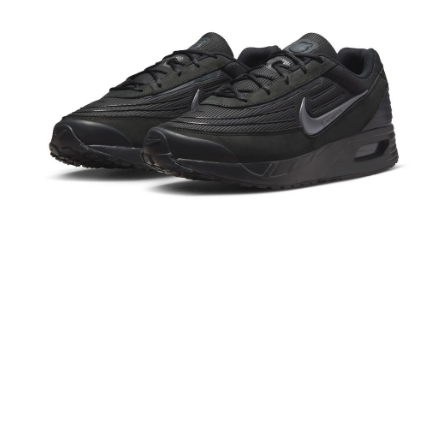
１．於結帳方式選擇「AFTEE先享後付」後，將跳轉至「AFTEE先享後付」
結帳頁面，進行簡訊認證並確認金額後，即可完成結帳。
２．訂單成立數日內，您將收到繳費通知簡訊。
３．收到繳費通知簡訊後14天內，點擊此簡訊中的連結，可透過四大超商／
ATM／網路銀行／等多元方式進行付款，方視為交易完成。
※ 請注意：結帳手續完成當下不需立刻繳費，但若您需要取消訂單，請聯絡
購買商品的店家。未經商家同意取消之訂單仍視為有效，需透過AFTEE先享
後付繳納相關費用。
※ 交易是否成功請以「AFTEE先享後付 」之結帳頁面顯示為準，若有關於
是否繳費成功／繳費後需取消欲退款等相關疑問，請聯繫「AFTEE先享後付
客戶支援中心」
https://netprotections.freshdesk.com/support/home
【注意事項】
１．透過由恩沛科技股份有限公司提供之「AFTEE先享後付」服務完成之交
易，需依本服務之必要範圍內提供個人資料，並將交易相關給付款項請求債
權轉讓予恩沛科技股份有限公司。
２．關於個人資料處理事宜，請瀏覽以下網址：
https://aftee.tw/terms/#terms3
３．未成年的使用者請事先徵得法定代理人或監護人之同意方可使用
「AFTEE先享後付」，若未經同意申辦者引起之損失，本公司不負相關責
任。
４．使用「AFTEE先享後付」時，將依據個別帳號之用戶狀況，依本公司即
時審查核予不同之上限額度；若仍有額度不足之情形，本公司將視審查結果
請求用戶進行身份認證。
５．嚴禁一人註冊多個帳號或使用他人資訊註冊。若發現惡意使用之情形，