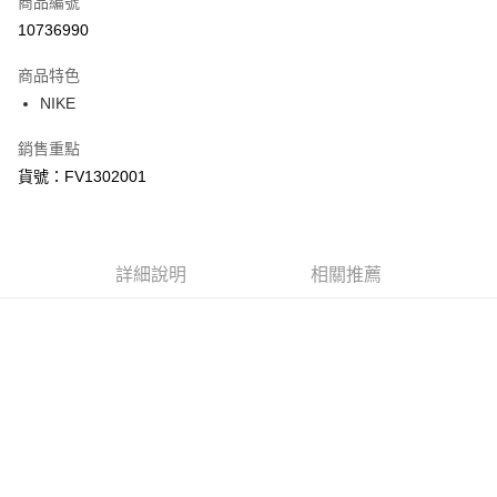
商品編號
信用卡分期付款
10736990
3 期 0 利率 每期
NT$696
21家銀行
商品特色
合作金庫商業銀行
第一商業銀行
LINE Pay
NIKE
華南商業銀行
彰化商業銀行
Apple Pay
上海商業儲蓄銀行
台北富邦商業銀行
銷售重點
國泰世華商業銀行
兆豐國際商業銀行
悠遊付
貨號：FV1302001
臺灣中小企業銀行
台中商業銀行
匯豐（台灣）商業銀行
華泰商業銀行
Google Pay
聯邦商業銀行
遠東國際商業銀行
元大商業銀行
永豐商業銀行
全盈+PAY
玉山商業銀行
詳細說明
星展（台灣）商業銀行
相關推薦
台新國際商業銀行
中國信託商業銀行
AFTEE先享後付
台灣樂天信用卡公司
相關說明
【關於「AFTEE先享後付」】
AFTEE先享後付是「在收到商品之後才付款」的支付方式。 讓您購物簡單
運送方式
便利好安心！
１．簡單：不需註冊會員、不需綁卡、不需儲值。
宅配
２．便利：只要手機號碼，簡訊認證，即可結帳。
每筆NT$120，滿NT$1,500(含以上)免運費
３．安心：先確認商品／服務後，再付款。
【「AFTEE先享後付」結帳流程】