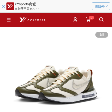
YYsports商城
開啟APP
立刻使用官方APP
0
1
/
8