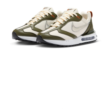
１．於結帳方式選擇「AFTEE先享後付」後，將跳轉至「AFTEE先享後付」
結帳頁面，進行簡訊認證並確認金額後，即可完成結帳。
２．訂單成立數日內，您將收到繳費通知簡訊。
３．收到繳費通知簡訊後14天內，點擊此簡訊中的連結，可透過四大超商／
ATM／網路銀行／等多元方式進行付款，方視為交易完成。
※ 請注意：結帳手續完成當下不需立刻繳費，但若您需要取消訂單，請聯絡
購買商品的店家。未經商家同意取消之訂單仍視為有效，需透過AFTEE先享
後付繳納相關費用。
※ 交易是否成功請以「AFTEE先享後付 」之結帳頁面顯示為準，若有關於
是否繳費成功／繳費後需取消欲退款等相關疑問，請聯繫「AFTEE先享後付
客戶支援中心」
https://netprotections.freshdesk.com/support/home
【注意事項】
１．透過由恩沛科技股份有限公司提供之「AFTEE先享後付」服務完成之交
易，需依本服務之必要範圍內提供個人資料，並將交易相關給付款項請求債
權轉讓予恩沛科技股份有限公司。
２．關於個人資料處理事宜，請瀏覽以下網址：
https://aftee.tw/terms/#terms3
３．未成年的使用者請事先徵得法定代理人或監護人之同意方可使用
「AFTEE先享後付」，若未經同意申辦者引起之損失，本公司不負相關責
任。
４．使用「AFTEE先享後付」時，將依據個別帳號之用戶狀況，依本公司即
時審查核予不同之上限額度；若仍有額度不足之情形，本公司將視審查結果
請求用戶進行身份認證。
５．嚴禁一人註冊多個帳號或使用他人資訊註冊。若發現惡意使用之情形，