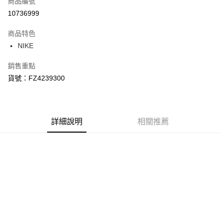
商品編號
信用卡分期付款
10736999
3 期 0 利率 每期
NT$734
21家銀行
商品特色
合作金庫商業銀行
第一商業銀行
LINE Pay
NIKE
華南商業銀行
彰化商業銀行
Apple Pay
上海商業儲蓄銀行
台北富邦商業銀行
銷售重點
國泰世華商業銀行
兆豐國際商業銀行
悠遊付
貨號：FZ4239300
臺灣中小企業銀行
台中商業銀行
匯豐（台灣）商業銀行
華泰商業銀行
Google Pay
聯邦商業銀行
遠東國際商業銀行
元大商業銀行
永豐商業銀行
全盈+PAY
玉山商業銀行
詳細說明
星展（台灣）商業銀行
相關推薦
台新國際商業銀行
中國信託商業銀行
AFTEE先享後付
台灣樂天信用卡公司
相關說明
【關於「AFTEE先享後付」】
AFTEE先享後付是「在收到商品之後才付款」的支付方式。 讓您購物簡單
運送方式
便利好安心！
１．簡單：不需註冊會員、不需綁卡、不需儲值。
宅配
２．便利：只要手機號碼，簡訊認證，即可結帳。
每筆NT$120，滿NT$1,500(含以上)免運費
３．安心：先確認商品／服務後，再付款。
【「AFTEE先享後付」結帳流程】