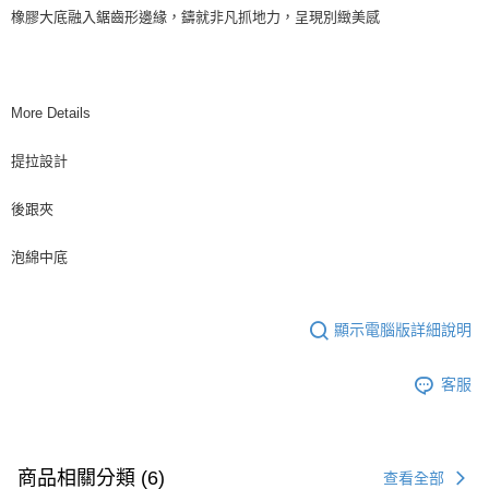
橡膠大底融入鋸齒形邊緣，鑄就非凡抓地力，呈現別緻美感
More Details
提拉設計
後跟夾
泡綿中底
顯示電腦版詳細說明
客服
商品相關分類 (6)
查看全部