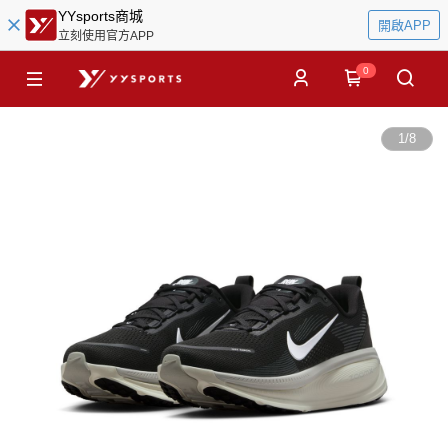
YYsports商城
開啟APP
立刻使用官方APP
0
1
/
8