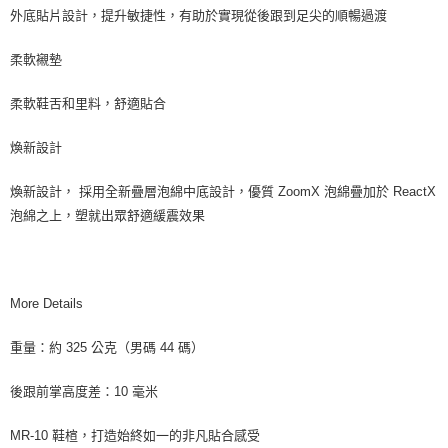
外底貼片設計，提升敏捷性，有助於實現從後跟到足尖的順暢過渡
柔軟襯墊
柔軟鞋舌和里料，舒適貼合
煥新設計
煥新設計， 採用全新疊層泡綿中底設計，優質 ZoomX 泡綿疊加於 ReactX
泡綿之上，塑就出眾舒適緩震效果
More Details
重量：約 325 公克（男碼 44 碼）
後跟前掌高度差：10 毫米
MR-10 鞋楦，打造始終如一的非凡貼合感受