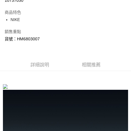
10737030
3 期 0 利率 每期
NT$1,096
21家銀行
商品特色
合作金庫商業銀行
第一商業銀行
LINE Pay
NIKE
華南商業銀行
彰化商業銀行
Apple Pay
上海商業儲蓄銀行
台北富邦商業銀行
銷售重點
國泰世華商業銀行
兆豐國際商業銀行
悠遊付
貨號：HM6803007
臺灣中小企業銀行
台中商業銀行
匯豐（台灣）商業銀行
華泰商業銀行
Google Pay
聯邦商業銀行
遠東國際商業銀行
元大商業銀行
永豐商業銀行
全盈+PAY
玉山商業銀行
詳細說明
星展（台灣）商業銀行
相關推薦
台新國際商業銀行
中國信託商業銀行
AFTEE先享後付
台灣樂天信用卡公司
相關說明
【關於「AFTEE先享後付」】
AFTEE先享後付是「在收到商品之後才付款」的支付方式。 讓您購物簡單
運送方式
便利好安心！
１．簡單：不需註冊會員、不需綁卡、不需儲值。
宅配
２．便利：只要手機號碼，簡訊認證，即可結帳。
每筆NT$120，滿NT$1,500(含以上)免運費
３．安心：先確認商品／服務後，再付款。
【「AFTEE先享後付」結帳流程】
１．於結帳方式選擇「AFTEE先享後付」後，將跳轉至「AFTEE先享後付」