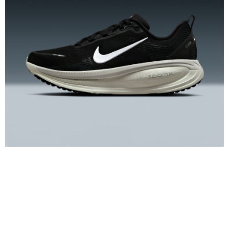
結帳頁面，進行簡訊認證並確認金額後，即可完成結帳。
２．訂單成立數日內，您將收到繳費通知簡訊。
３．收到繳費通知簡訊後14天內，點擊此簡訊中的連結，可透過四大超商／
ATM／網路銀行／等多元方式進行付款，方視為交易完成。
※ 請注意：結帳手續完成當下不需立刻繳費，但若您需要取消訂單，請聯絡
購買商品的店家。未經商家同意取消之訂單仍視為有效，需透過AFTEE先享
後付繳納相關費用。
※ 交易是否成功請以「AFTEE先享後付 」之結帳頁面顯示為準，若有關於
是否繳費成功／繳費後需取消欲退款等相關疑問，請聯繫「AFTEE先享後付
客戶支援中心」
https://netprotections.freshdesk.com/support/home
【注意事項】
１．透過由恩沛科技股份有限公司提供之「AFTEE先享後付」服務完成之交
易，需依本服務之必要範圍內提供個人資料，並將交易相關給付款項請求債
權轉讓予恩沛科技股份有限公司。
２．關於個人資料處理事宜，請瀏覽以下網址：
https://aftee.tw/terms/#terms3
３．未成年的使用者請事先徵得法定代理人或監護人之同意方可使用
「AFTEE先享後付」，若未經同意申辦者引起之損失，本公司不負相關責
任。
４．使用「AFTEE先享後付」時，將依據個別帳號之用戶狀況，依本公司即
時審查核予不同之上限額度；若仍有額度不足之情形，本公司將視審查結果
請求用戶進行身份認證。
５．嚴禁一人註冊多個帳號或使用他人資訊註冊。若發現惡意使用之情形，
恩沛科技股份有限公司將有權停止該用戶之使用額度並採取法律行動。