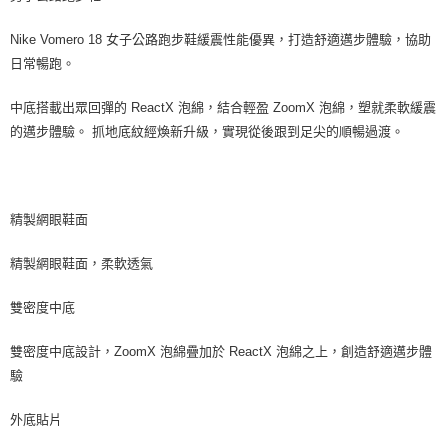
Nike Vomero 18 女子公路跑步鞋緩震性能優異，打造舒適邁步體驗，協助
日常暢跑。
中底搭載出眾回彈的 ReactX 泡綿，結合輕盈 ZoomX 泡綿，塑就柔軟緩震
的邁步體驗。 抓地底紋經煥新升級，實現從後跟到足尖的順暢過渡。
精製網眼鞋面
精製網眼鞋面，柔軟透氣
雙密度中底
雙密度中底設計，ZoomX 泡綿疊加於 ReactX 泡綿之上，創造舒適邁步體
驗
外底貼片