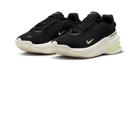
１．於結帳方式選擇「AFTEE先享後付」後，將跳轉至「AFTEE先享後付」
結帳頁面，進行簡訊認證並確認金額後，即可完成結帳。
２．訂單成立數日內，您將收到繳費通知簡訊。
３．收到繳費通知簡訊後14天內，點擊此簡訊中的連結，可透過四大超商／
ATM／網路銀行／等多元方式進行付款，方視為交易完成。
※ 請注意：結帳手續完成當下不需立刻繳費，但若您需要取消訂單，請聯絡
購買商品的店家。未經商家同意取消之訂單仍視為有效，需透過AFTEE先享
後付繳納相關費用。
※ 交易是否成功請以「AFTEE先享後付 」之結帳頁面顯示為準，若有關於
是否繳費成功／繳費後需取消欲退款等相關疑問，請聯繫「AFTEE先享後付
客戶支援中心」
https://netprotections.freshdesk.com/support/home
【注意事項】
１．透過由恩沛科技股份有限公司提供之「AFTEE先享後付」服務完成之交
易，需依本服務之必要範圍內提供個人資料，並將交易相關給付款項請求債
權轉讓予恩沛科技股份有限公司。
２．關於個人資料處理事宜，請瀏覽以下網址：
https://aftee.tw/terms/#terms3
３．未成年的使用者請事先徵得法定代理人或監護人之同意方可使用
「AFTEE先享後付」，若未經同意申辦者引起之損失，本公司不負相關責
任。
４．使用「AFTEE先享後付」時，將依據個別帳號之用戶狀況，依本公司即
時審查核予不同之上限額度；若仍有額度不足之情形，本公司將視審查結果
請求用戶進行身份認證。
５．嚴禁一人註冊多個帳號或使用他人資訊註冊。若發現惡意使用之情形，