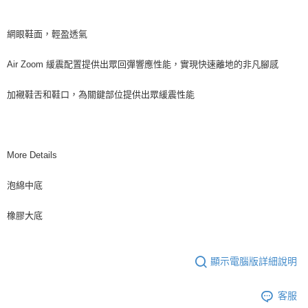
網眼鞋面，輕盈透氣
Air Zoom 緩震配置提供出眾回彈響應性能，實現快速離地的非凡腳感
加襯鞋舌和鞋口，為關鍵部位提供出眾緩震性能
More Details
泡綿中底
橡膠大底
顯示電腦版詳細說明
客服