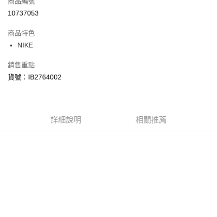
商品編號
信用卡分期付款
10737053
3 期 0 利率 每期
NT$680
21家銀行
商品特色
合作金庫商業銀行
第一商業銀行
LINE Pay
NIKE
華南商業銀行
彰化商業銀行
Apple Pay
上海商業儲蓄銀行
台北富邦商業銀行
銷售重點
國泰世華商業銀行
兆豐國際商業銀行
悠遊付
貨號：IB2764002
臺灣中小企業銀行
台中商業銀行
匯豐（台灣）商業銀行
華泰商業銀行
Google Pay
聯邦商業銀行
遠東國際商業銀行
元大商業銀行
永豐商業銀行
全盈+PAY
玉山商業銀行
詳細說明
星展（台灣）商業銀行
相關推薦
台新國際商業銀行
中國信託商業銀行
AFTEE先享後付
台灣樂天信用卡公司
相關說明
【關於「AFTEE先享後付」】
AFTEE先享後付是「在收到商品之後才付款」的支付方式。 讓您購物簡單
運送方式
便利好安心！
１．簡單：不需註冊會員、不需綁卡、不需儲值。
宅配
２．便利：只要手機號碼，簡訊認證，即可結帳。
每筆NT$120，滿NT$1,500(含以上)免運費
３．安心：先確認商品／服務後，再付款。
【「AFTEE先享後付」結帳流程】