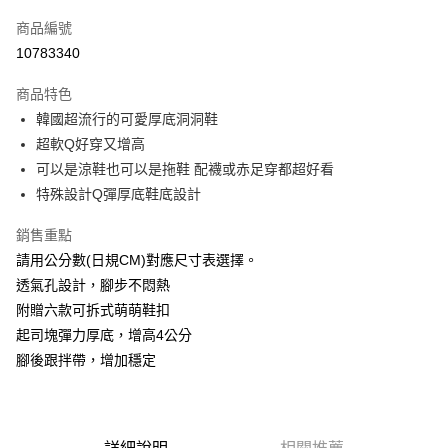
信用卡一次付款
商品編號
信用卡分期付款
10783340
3 期 0 利率 每期
NT$296
21家銀行
商品特色
合作金庫商業銀行
第一商業銀行
LINE Pay
韓國超流行的可愛厚底洞洞鞋
華南商業銀行
彰化商業銀行
超軟Q好穿又增高
Apple Pay
上海商業儲蓄銀行
台北富邦商業銀行
國泰世華商業銀行
兆豐國際商業銀行
可以是涼鞋也可以是拖鞋 配襪或赤足穿都超好看
悠遊付
臺灣中小企業銀行
台中商業銀行
特殊設計Q彈厚底鞋底設計
匯豐（台灣）商業銀行
華泰商業銀行
Google Pay
聯邦商業銀行
遠東國際商業銀行
銷售重點
元大商業銀行
永豐商業銀行
全盈+PAY
請用公分數(日規CM)對應尺寸表選擇。
玉山商業銀行
星展（台灣）商業銀行
透氣孔設計，腳步不悶熱
台新國際商業銀行
中國信託商業銀行
AFTEE先享後付
附贈六款可拆式萌萌鞋扣
台灣樂天信用卡公司
相關說明
起司塊彈力厚底，增高4公分
【關於「AFTEE先享後付」】
腳後跟拌帶，增加穩定
AFTEE先享後付是「在收到商品之後才付款」的支付方式。 讓您購物簡單
運送方式
便利好安心！
１．簡單：不需註冊會員、不需綁卡、不需儲值。
宅配
２．便利：只要手機號碼，簡訊認證，即可結帳。
每筆NT$120，滿NT$1,500(含以上)免運費
３．安心：先確認商品／服務後，再付款。