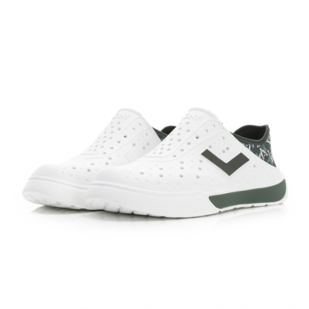
１．於結帳方式選擇「AFTEE先享後付」後，將跳轉至「AFTEE先享後付」
結帳頁面，進行簡訊認證並確認金額後，即可完成結帳。
２．訂單成立數日內，您將收到繳費通知簡訊。
３．收到繳費通知簡訊後14天內，點擊此簡訊中的連結，可透過四大超商／
ATM／網路銀行／等多元方式進行付款，方視為交易完成。
※ 請注意：結帳手續完成當下不需立刻繳費，但若您需要取消訂單，請聯絡
購買商品的店家。未經商家同意取消之訂單仍視為有效，需透過AFTEE先享
後付繳納相關費用。
※ 交易是否成功請以「AFTEE先享後付 」之結帳頁面顯示為準，若有關於
是否繳費成功／繳費後需取消欲退款等相關疑問，請聯繫「AFTEE先享後付
客戶支援中心」
https://netprotections.freshdesk.com/support/home
【注意事項】
１．透過由恩沛科技股份有限公司提供之「AFTEE先享後付」服務完成之交
易，需依本服務之必要範圍內提供個人資料，並將交易相關給付款項請求債
權轉讓予恩沛科技股份有限公司。
２．關於個人資料處理事宜，請瀏覽以下網址：
https://aftee.tw/terms/#terms3
３．未成年的使用者請事先徵得法定代理人或監護人之同意方可使用
「AFTEE先享後付」，若未經同意申辦者引起之損失，本公司不負相關責
任。
４．使用「AFTEE先享後付」時，將依據個別帳號之用戶狀況，依本公司即
時審查核予不同之上限額度；若仍有額度不足之情形，本公司將視審查結果
請求用戶進行身份認證。
５．嚴禁一人註冊多個帳號或使用他人資訊註冊。若發現惡意使用之情形，