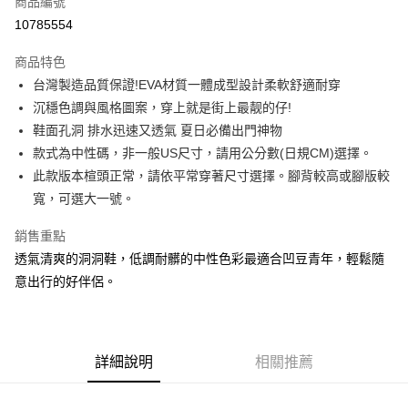
商品編號
信用卡分期付款
10785554
3 期 0 利率 每期
NT$263
21家銀行
商品特色
合作金庫商業銀行
第一商業銀行
LINE Pay
台灣製造品質保證!EVA材質一體成型設計柔軟舒適耐穿
華南商業銀行
彰化商業銀行
沉穩色調與風格圖案，穿上就是街上最靓的仔!
Apple Pay
上海商業儲蓄銀行
台北富邦商業銀行
國泰世華商業銀行
兆豐國際商業銀行
鞋面孔洞 排水迅速又透氣 夏日必備出門神物
悠遊付
臺灣中小企業銀行
台中商業銀行
款式為中性碼，非一般US尺寸，請用公分數(日規CM)選擇。
匯豐（台灣）商業銀行
華泰商業銀行
此款版本楦頭正常，請依平常穿著尺寸選擇。腳背較高或腳版較
Google Pay
聯邦商業銀行
遠東國際商業銀行
寬，可選大一號。
元大商業銀行
永豐商業銀行
全盈+PAY
玉山商業銀行
星展（台灣）商業銀行
銷售重點
台新國際商業銀行
中國信託商業銀行
AFTEE先享後付
透氣清爽的洞洞鞋，低調耐髒的中性色彩最適合凹豆青年，輕鬆隨
台灣樂天信用卡公司
相關說明
意出行的好伴侶。
【關於「AFTEE先享後付」】
AFTEE先享後付是「在收到商品之後才付款」的支付方式。 讓您購物簡單
運送方式
便利好安心！
１．簡單：不需註冊會員、不需綁卡、不需儲值。
宅配
２．便利：只要手機號碼，簡訊認證，即可結帳。
詳細說明
相關推薦
每筆NT$120，滿NT$1,500(含以上)免運費
３．安心：先確認商品／服務後，再付款。
【「AFTEE先享後付」結帳流程】