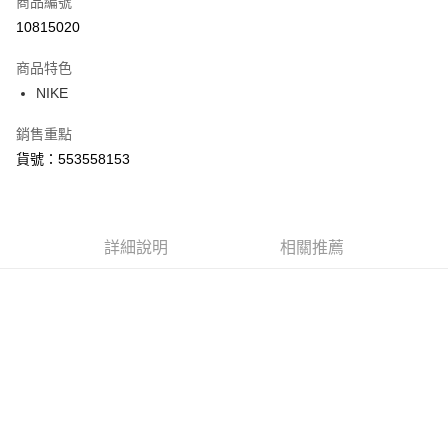
商品編號
信用卡分期付款
10815020
3 期 0 利率 每期
NT$734
21家銀行
商品特色
合作金庫商業銀行
第一商業銀行
LINE Pay
NIKE
華南商業銀行
彰化商業銀行
Apple Pay
上海商業儲蓄銀行
台北富邦商業銀行
銷售重點
國泰世華商業銀行
兆豐國際商業銀行
悠遊付
貨號：553558153
臺灣中小企業銀行
台中商業銀行
匯豐（台灣）商業銀行
華泰商業銀行
Google Pay
聯邦商業銀行
遠東國際商業銀行
元大商業銀行
永豐商業銀行
全盈+PAY
玉山商業銀行
詳細說明
星展（台灣）商業銀行
相關推薦
台新國際商業銀行
中國信託商業銀行
AFTEE先享後付
台灣樂天信用卡公司
相關說明
【關於「AFTEE先享後付」】
AFTEE先享後付是「在收到商品之後才付款」的支付方式。 讓您購物簡單
運送方式
便利好安心！
１．簡單：不需註冊會員、不需綁卡、不需儲值。
宅配
２．便利：只要手機號碼，簡訊認證，即可結帳。
每筆NT$120，滿NT$1,500(含以上)免運費
３．安心：先確認商品／服務後，再付款。
【「AFTEE先享後付」結帳流程】