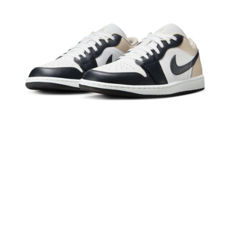
１．於結帳方式選擇「AFTEE先享後付」後，將跳轉至「AFTEE先享後付」
結帳頁面，進行簡訊認證並確認金額後，即可完成結帳。
２．訂單成立數日內，您將收到繳費通知簡訊。
３．收到繳費通知簡訊後14天內，點擊此簡訊中的連結，可透過四大超商／
ATM／網路銀行／等多元方式進行付款，方視為交易完成。
※ 請注意：結帳手續完成當下不需立刻繳費，但若您需要取消訂單，請聯絡
購買商品的店家。未經商家同意取消之訂單仍視為有效，需透過AFTEE先享
後付繳納相關費用。
※ 交易是否成功請以「AFTEE先享後付 」之結帳頁面顯示為準，若有關於
是否繳費成功／繳費後需取消欲退款等相關疑問，請聯繫「AFTEE先享後付
客戶支援中心」
https://netprotections.freshdesk.com/support/home
【注意事項】
１．透過由恩沛科技股份有限公司提供之「AFTEE先享後付」服務完成之交
易，需依本服務之必要範圍內提供個人資料，並將交易相關給付款項請求債
權轉讓予恩沛科技股份有限公司。
２．關於個人資料處理事宜，請瀏覽以下網址：
https://aftee.tw/terms/#terms3
３．未成年的使用者請事先徵得法定代理人或監護人之同意方可使用
「AFTEE先享後付」，若未經同意申辦者引起之損失，本公司不負相關責
任。
４．使用「AFTEE先享後付」時，將依據個別帳號之用戶狀況，依本公司即
時審查核予不同之上限額度；若仍有額度不足之情形，本公司將視審查結果
請求用戶進行身份認證。
５．嚴禁一人註冊多個帳號或使用他人資訊註冊。若發現惡意使用之情形，