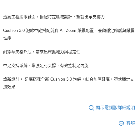
透氣工程網眼鞋面，搭配特定區域設計，塑就出眾支撐力
Cushlon 3.0 泡綿中底搭配前腳 Air Zoom 緩震配置，兼顧穩定腳感與緩震
性能
耐穿華夫格外底，帶來出眾抓地力與穩定性
中足支撐系統，增強足弓支撐，有效控制足內旋
煥新設計， 足底搭載全新 Cushlon 3.0 泡綿，結合加厚鞋底，塑就穩定支
撐效果
顯示電腦版詳細說明
客服