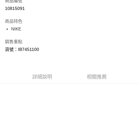
商品編號
信用卡分期付款
10815091
3 期 0 利率 每期
NT$676
21家銀行
商品特色
合作金庫商業銀行
第一商業銀行
LINE Pay
NIKE
華南商業銀行
彰化商業銀行
Apple Pay
上海商業儲蓄銀行
台北富邦商業銀行
銷售重點
國泰世華商業銀行
兆豐國際商業銀行
悠遊付
貨號：IB7451100
臺灣中小企業銀行
台中商業銀行
匯豐（台灣）商業銀行
華泰商業銀行
Google Pay
聯邦商業銀行
遠東國際商業銀行
元大商業銀行
永豐商業銀行
全盈+PAY
玉山商業銀行
詳細說明
星展（台灣）商業銀行
相關推薦
台新國際商業銀行
中國信託商業銀行
AFTEE先享後付
台灣樂天信用卡公司
相關說明
【關於「AFTEE先享後付」】
AFTEE先享後付是「在收到商品之後才付款」的支付方式。 讓您購物簡單
運送方式
便利好安心！
１．簡單：不需註冊會員、不需綁卡、不需儲值。
宅配
２．便利：只要手機號碼，簡訊認證，即可結帳。
每筆NT$120，滿NT$1,500(含以上)免運費
３．安心：先確認商品／服務後，再付款。
【「AFTEE先享後付」結帳流程】