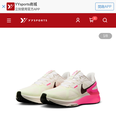
YYsports商城
開啟APP
立刻使用官方APP
0
1
/
8