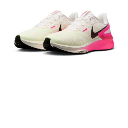
１．於結帳方式選擇「AFTEE先享後付」後，將跳轉至「AFTEE先享後付」
結帳頁面，進行簡訊認證並確認金額後，即可完成結帳。
２．訂單成立數日內，您將收到繳費通知簡訊。
３．收到繳費通知簡訊後14天內，點擊此簡訊中的連結，可透過四大超商／
ATM／網路銀行／等多元方式進行付款，方視為交易完成。
※ 請注意：結帳手續完成當下不需立刻繳費，但若您需要取消訂單，請聯絡
購買商品的店家。未經商家同意取消之訂單仍視為有效，需透過AFTEE先享
後付繳納相關費用。
※ 交易是否成功請以「AFTEE先享後付 」之結帳頁面顯示為準，若有關於
是否繳費成功／繳費後需取消欲退款等相關疑問，請聯繫「AFTEE先享後付
客戶支援中心」
https://netprotections.freshdesk.com/support/home
【注意事項】
１．透過由恩沛科技股份有限公司提供之「AFTEE先享後付」服務完成之交
易，需依本服務之必要範圍內提供個人資料，並將交易相關給付款項請求債
權轉讓予恩沛科技股份有限公司。
２．關於個人資料處理事宜，請瀏覽以下網址：
https://aftee.tw/terms/#terms3
３．未成年的使用者請事先徵得法定代理人或監護人之同意方可使用
「AFTEE先享後付」，若未經同意申辦者引起之損失，本公司不負相關責
任。
４．使用「AFTEE先享後付」時，將依據個別帳號之用戶狀況，依本公司即
時審查核予不同之上限額度；若仍有額度不足之情形，本公司將視審查結果
請求用戶進行身份認證。
５．嚴禁一人註冊多個帳號或使用他人資訊註冊。若發現惡意使用之情形，