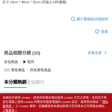
尺寸:14cm * 46cm * 31cm (可放入13吋筆電)
顯示電腦版詳細說明
客服
商品相關分類 (10)
查看全部
全站商品
▶ 配件
💁🏻‍♂️ 男性專區
所有男性商品
本分類熱銷
全站排行
本網站中使用 cookie，欲查詢有關本網站使用 cookie 方式之詳情，及若您不希
熱門標籤
望在電腦上使用 cookie 時應如何變更電腦的 cookie 設定，請參閱本網站「
隱私
權條款
」之 Cookie 聲明。您繼續使用本網站即表示您同意本公司得按本網站使
用條款之 Cookie 聲明使用 cookie。
了解更多 >