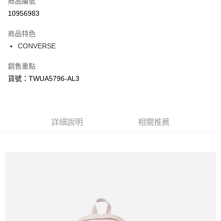
商品編號
信用卡分期付款
10956983
3 期 0 利率 每期
NT$298
21家銀行
商品特色
合作金庫商業銀行
第一商業銀行
LINE Pay
CONVERSE
華南商業銀行
彰化商業銀行
Apple Pay
上海商業儲蓄銀行
台北富邦商業銀行
銷售重點
國泰世華商業銀行
兆豐國際商業銀行
悠遊付
貨號：TWUA5796-AL3
臺灣中小企業銀行
台中商業銀行
匯豐（台灣）商業銀行
華泰商業銀行
Google Pay
聯邦商業銀行
遠東國際商業銀行
元大商業銀行
永豐商業銀行
全盈+PAY
玉山商業銀行
詳細說明
星展（台灣）商業銀行
相關推薦
台新國際商業銀行
中國信託商業銀行
AFTEE先享後付
台灣樂天信用卡公司
相關說明
【關於「AFTEE先享後付」】
AFTEE先享後付是「在收到商品之後才付款」的支付方式。 讓您購物簡單
運送方式
便利好安心！
１．簡單：不需註冊會員、不需綁卡、不需儲值。
宅配
２．便利：只要手機號碼，簡訊認證，即可結帳。
每筆NT$120，滿NT$1,500(含以上)免運費
３．安心：先確認商品／服務後，再付款。
【「AFTEE先享後付」結帳流程】