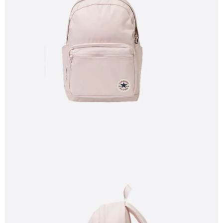
１．於結帳方式選擇「AFTEE先享後付」後，將跳轉至「AFTEE先享後付」
結帳頁面，進行簡訊認證並確認金額後，即可完成結帳。
２．訂單成立數日內，您將收到繳費通知簡訊。
３．收到繳費通知簡訊後14天內，點擊此簡訊中的連結，可透過四大超商／
ATM／網路銀行／等多元方式進行付款，方視為交易完成。
※ 請注意：結帳手續完成當下不需立刻繳費，但若您需要取消訂單，請聯絡
購買商品的店家。未經商家同意取消之訂單仍視為有效，需透過AFTEE先享
後付繳納相關費用。
※ 交易是否成功請以「AFTEE先享後付 」之結帳頁面顯示為準，若有關於
是否繳費成功／繳費後需取消欲退款等相關疑問，請聯繫「AFTEE先享後付
客戶支援中心」
https://netprotections.freshdesk.com/support/home
【注意事項】
１．透過由恩沛科技股份有限公司提供之「AFTEE先享後付」服務完成之交
易，需依本服務之必要範圍內提供個人資料，並將交易相關給付款項請求債
權轉讓予恩沛科技股份有限公司。
２．關於個人資料處理事宜，請瀏覽以下網址：
https://aftee.tw/terms/#terms3
３．未成年的使用者請事先徵得法定代理人或監護人之同意方可使用
「AFTEE先享後付」，若未經同意申辦者引起之損失，本公司不負相關責
任。
４．使用「AFTEE先享後付」時，將依據個別帳號之用戶狀況，依本公司即
時審查核予不同之上限額度；若仍有額度不足之情形，本公司將視審查結果
請求用戶進行身份認證。
５．嚴禁一人註冊多個帳號或使用他人資訊註冊。若發現惡意使用之情形，