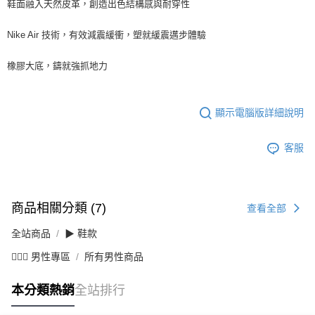
鞋面融入天然皮革，創造出色結構感與耐穿性
Nike Air 技術，有效減震緩衝，塑就緩震邁步體驗
橡膠大底，鑄就強抓地力
顯示電腦版詳細說明
客服
商品相關分類 (7)
查看全部
全站商品
▶ 鞋款
💁🏻‍♂️ 男性專區
所有男性商品
本分類熱銷
全站排行