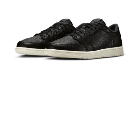
１．於結帳方式選擇「AFTEE先享後付」後，將跳轉至「AFTEE先享後付」
結帳頁面，進行簡訊認證並確認金額後，即可完成結帳。
２．訂單成立數日內，您將收到繳費通知簡訊。
３．收到繳費通知簡訊後14天內，點擊此簡訊中的連結，可透過四大超商／
ATM／網路銀行／等多元方式進行付款，方視為交易完成。
※ 請注意：結帳手續完成當下不需立刻繳費，但若您需要取消訂單，請聯絡
購買商品的店家。未經商家同意取消之訂單仍視為有效，需透過AFTEE先享
後付繳納相關費用。
※ 交易是否成功請以「AFTEE先享後付 」之結帳頁面顯示為準，若有關於
是否繳費成功／繳費後需取消欲退款等相關疑問，請聯繫「AFTEE先享後付
客戶支援中心」
https://netprotections.freshdesk.com/support/home
【注意事項】
１．透過由恩沛科技股份有限公司提供之「AFTEE先享後付」服務完成之交
易，需依本服務之必要範圍內提供個人資料，並將交易相關給付款項請求債
權轉讓予恩沛科技股份有限公司。
２．關於個人資料處理事宜，請瀏覽以下網址：
https://aftee.tw/terms/#terms3
３．未成年的使用者請事先徵得法定代理人或監護人之同意方可使用
「AFTEE先享後付」，若未經同意申辦者引起之損失，本公司不負相關責
任。
４．使用「AFTEE先享後付」時，將依據個別帳號之用戶狀況，依本公司即
時審查核予不同之上限額度；若仍有額度不足之情形，本公司將視審查結果
請求用戶進行身份認證。
５．嚴禁一人註冊多個帳號或使用他人資訊註冊。若發現惡意使用之情形，