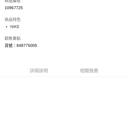
商品編號
信用卡分期付款
10967725
3 期 0 利率 每期
NT$1,044
21家銀行
商品特色
合作金庫商業銀行
第一商業銀行
LINE Pay
NIKE
華南商業銀行
彰化商業銀行
Apple Pay
上海商業儲蓄銀行
台北富邦商業銀行
銷售重點
國泰世華商業銀行
兆豐國際商業銀行
悠遊付
貨號：848775005
臺灣中小企業銀行
台中商業銀行
匯豐（台灣）商業銀行
華泰商業銀行
Google Pay
聯邦商業銀行
遠東國際商業銀行
元大商業銀行
永豐商業銀行
全盈+PAY
玉山商業銀行
詳細說明
星展（台灣）商業銀行
相關推薦
台新國際商業銀行
中國信託商業銀行
AFTEE先享後付
台灣樂天信用卡公司
相關說明
【關於「AFTEE先享後付」】
AFTEE先享後付是「在收到商品之後才付款」的支付方式。 讓您購物簡單
運送方式
便利好安心！
１．簡單：不需註冊會員、不需綁卡、不需儲值。
宅配
２．便利：只要手機號碼，簡訊認證，即可結帳。
每筆NT$120，滿NT$1,500(含以上)免運費
３．安心：先確認商品／服務後，再付款。
【「AFTEE先享後付」結帳流程】