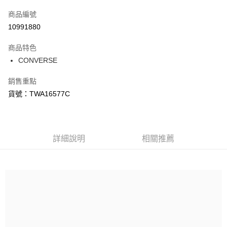
信用卡一次付款
商品編號
信用卡分期付款
10991880
3 期 0 利率 每期
NT$518
21家銀行
商品特色
合作金庫商業銀行
第一商業銀行
LINE Pay
CONVERSE
華南商業銀行
彰化商業銀行
Apple Pay
上海商業儲蓄銀行
台北富邦商業銀行
銷售重點
國泰世華商業銀行
兆豐國際商業銀行
悠遊付
貨號：TWA16577C
臺灣中小企業銀行
台中商業銀行
匯豐（台灣）商業銀行
華泰商業銀行
Google Pay
聯邦商業銀行
遠東國際商業銀行
元大商業銀行
永豐商業銀行
全盈+PAY
玉山商業銀行
詳細說明
星展（台灣）商業銀行
相關推薦
台新國際商業銀行
中國信託商業銀行
AFTEE先享後付
台灣樂天信用卡公司
相關說明
【關於「AFTEE先享後付」】
AFTEE先享後付是「在收到商品之後才付款」的支付方式。 讓您購物簡單
運送方式
便利好安心！
１．簡單：不需註冊會員、不需綁卡、不需儲值。
宅配
２．便利：只要手機號碼，簡訊認證，即可結帳。
每筆NT$120，滿NT$1,500(含以上)免運費
３．安心：先確認商品／服務後，再付款。