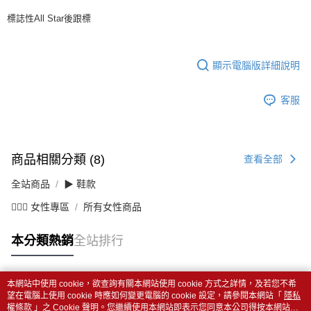
標誌性All Star後跟標
顯示電腦版詳細說明
客服
商品相關分類 (8)
查看全部
全站商品
▶ 鞋款
💁🏻‍♀️ 女性專區
所有女性商品
本分類熱銷
全站排行
本網站中使用 cookie，欲查詢有關本網站使用 cookie 方式之詳情，及若您不希
熱門標籤
望在電腦上使用 cookie 時應如何變更電腦的 cookie 設定，請參閱本網站「
隱私
權條款
」之 Cookie 聲明。您繼續使用本網站即表示您同意本公司得按本網站使