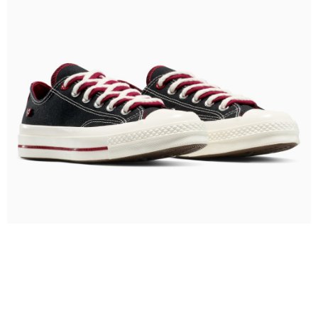
【「AFTEE先享後付」結帳流程】
１．於結帳方式選擇「AFTEE先享後付」後，將跳轉至「AFTEE先享後付」
結帳頁面，進行簡訊認證並確認金額後，即可完成結帳。
２．訂單成立數日內，您將收到繳費通知簡訊。
３．收到繳費通知簡訊後14天內，點擊此簡訊中的連結，可透過四大超商／
ATM／網路銀行／等多元方式進行付款，方視為交易完成。
※ 請注意：結帳手續完成當下不需立刻繳費，但若您需要取消訂單，請聯絡
購買商品的店家。未經商家同意取消之訂單仍視為有效，需透過AFTEE先享
後付繳納相關費用。
※ 交易是否成功請以「AFTEE先享後付 」之結帳頁面顯示為準，若有關於
是否繳費成功／繳費後需取消欲退款等相關疑問，請聯繫「AFTEE先享後付
客戶支援中心」
https://netprotections.freshdesk.com/support/home
【注意事項】
１．透過由恩沛科技股份有限公司提供之「AFTEE先享後付」服務完成之交
易，需依本服務之必要範圍內提供個人資料，並將交易相關給付款項請求債
權轉讓予恩沛科技股份有限公司。
２．關於個人資料處理事宜，請瀏覽以下網址：
https://aftee.tw/terms/#terms3
３．未成年的使用者請事先徵得法定代理人或監護人之同意方可使用
「AFTEE先享後付」，若未經同意申辦者引起之損失，本公司不負相關責
任。
４．使用「AFTEE先享後付」時，將依據個別帳號之用戶狀況，依本公司即
時審查核予不同之上限額度；若仍有額度不足之情形，本公司將視審查結果