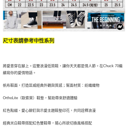
尺寸表請參考中性系列
將愛意穿在腳上。這雙浪漫低筒鞋，讓你天天都是情人節。在Chuck 70繼
續寫你的愛情物語。
帆布鞋面，打造匡威經典外觀與質感；幫面材質：紡織織物
OrthoLite（歐索萊）鞋墊，幫助帶來舒適體驗
紅色點綴、愛心鉚釘與示愛主題鞋墊印花，共同詮釋浪漫
經典米白鞋帶搭配紅色雙鞋帶，隨心所欲切換風格搭配