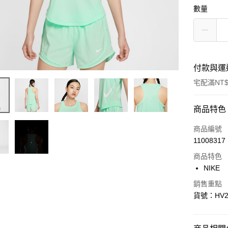
數量
付款與運
宅配滿NT$
付款方式
商品特色
信用卡一
商品編號
11008317
信用卡分
商品特色
3 期 
NIKE
合作金
LINE Pay
銷售重點
華南商
貨號：HV2
Apple Pay
上海商
國泰世
悠遊付
臺灣中