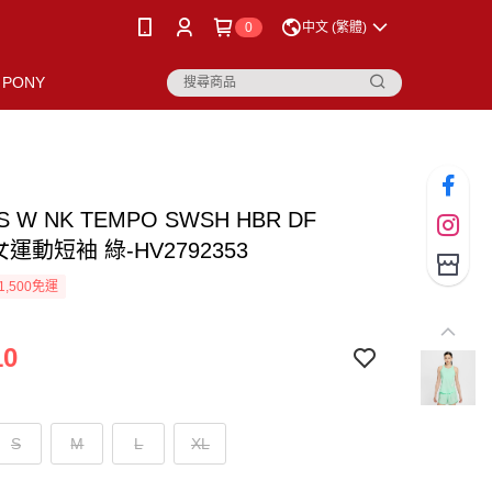
0
中文 (繁體)
PONY
AS W NK TEMPO SWSH HBR DF
女運動短袖 綠-HV2792353
1,500免運
10
S
M
L
XL