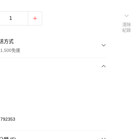
清除
紀錄
送方式
1,500免運
次付款
期付款
0 利率 每期
NT$170
21家銀行
庫商業銀行
第一商業銀行
業銀行
彰化商業銀行
792353
業儲蓄銀行
台北富邦商業銀行
華商業銀行
兆豐國際商業銀行
小企業銀行
台中商業銀行