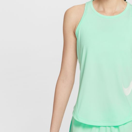
付客戶支
【注意事
１．透過由
交易，需
求債權轉
２．關於
https://aft
３．未成
「AFTE
任。
４．使用「
即時審查
結果請求
５．嚴禁
形，恩沛
動。