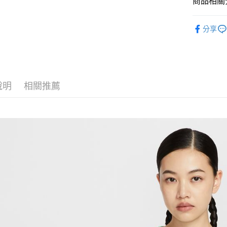
商品相關分
匯豐（
Google Pa
聯邦商
全站商品
元大商
全盈+PAY
分享
玉山商
💁🏻‍♀️ 女
台新國
AFTEE先
💁🏻‍♀️ 女
台灣樂
相關說明
【關於「A
❚ NIKE
AFTEE
說明
相關推薦
❚ NIKE
便利好安
運送方式
１．簡單
OUTLET
２．便利
宅配
３．安心
每筆NT$1
【「AFT
１．於結帳
付」結帳
２．訂單
３．收到繳
／ATM／
※ 請注意
絡購買商品
先享後付
※ 交易是
是否繳費成