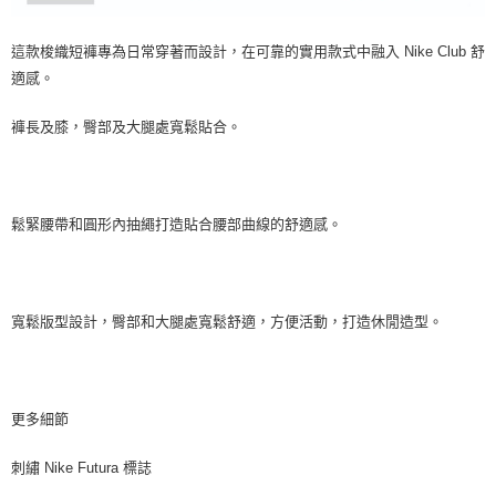
這款梭織短褲專為日常穿著而設計，在可靠的實用款式中融入 Nike Club 舒
適感。
褲長及膝，臀部及大腿處寬鬆貼合。
鬆緊腰帶和圓形內抽繩打造貼合腰部曲線的舒適感。
寬鬆版型設計，臀部和大腿處寬鬆舒適，方便活動，打造休閒造型。
更多細節
刺繡 Nike Futura 標誌