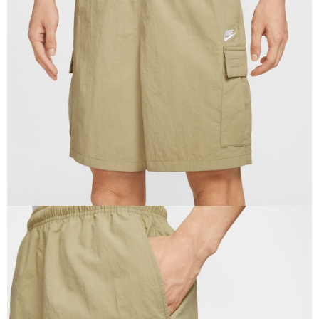
１．於結帳方式選擇「AFTEE先享後付」後，將跳轉至「AFTEE先享後付」
結帳頁面，進行簡訊認證並確認金額後，即可完成結帳。
２．訂單成立數日內，您將收到繳費通知簡訊。
３．收到繳費通知簡訊後14天內，點擊此簡訊中的連結，可透過四大超商／
ATM／網路銀行／等多元方式進行付款，方視為交易完成。
※ 請注意：結帳手續完成當下不需立刻繳費，但若您需要取消訂單，請聯絡
購買商品的店家。未經商家同意取消之訂單仍視為有效，需透過AFTEE先享
後付繳納相關費用。
※ 交易是否成功請以「AFTEE先享後付 」之結帳頁面顯示為準，若有關於
是否繳費成功／繳費後需取消欲退款等相關疑問，請聯繫「AFTEE先享後付
客戶支援中心」
https://netprotections.freshdesk.com/support/home
【注意事項】
１．透過由恩沛科技股份有限公司提供之「AFTEE先享後付」服務完成之交
易，需依本服務之必要範圍內提供個人資料，並將交易相關給付款項請求債
權轉讓予恩沛科技股份有限公司。
２．關於個人資料處理事宜，請瀏覽以下網址：
https://aftee.tw/terms/#terms3
３．未成年的使用者請事先徵得法定代理人或監護人之同意方可使用
「AFTEE先享後付」，若未經同意申辦者引起之損失，本公司不負相關責
任。
４．使用「AFTEE先享後付」時，將依據個別帳號之用戶狀況，依本公司即
時審查核予不同之上限額度；若仍有額度不足之情形，本公司將視審查結果
請求用戶進行身份認證。
５．嚴禁一人註冊多個帳號或使用他人資訊註冊。若發現惡意使用之情形，