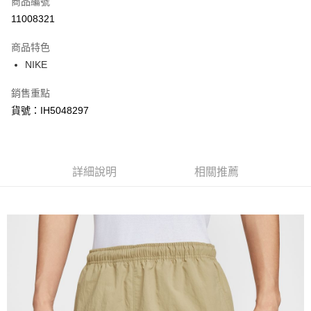
商品編號
信用卡分期付款
11008321
3 期 0 利率 每期
NT$594
21家銀行
商品特色
合作金庫商業銀行
第一商業銀行
LINE Pay
NIKE
華南商業銀行
彰化商業銀行
Apple Pay
上海商業儲蓄銀行
台北富邦商業銀行
銷售重點
國泰世華商業銀行
兆豐國際商業銀行
悠遊付
貨號：IH5048297
臺灣中小企業銀行
台中商業銀行
匯豐（台灣）商業銀行
華泰商業銀行
Google Pay
聯邦商業銀行
遠東國際商業銀行
元大商業銀行
永豐商業銀行
全盈+PAY
玉山商業銀行
詳細說明
星展（台灣）商業銀行
相關推薦
台新國際商業銀行
中國信託商業銀行
AFTEE先享後付
台灣樂天信用卡公司
相關說明
【關於「AFTEE先享後付」】
AFTEE先享後付是「在收到商品之後才付款」的支付方式。 讓您購物簡單
運送方式
便利好安心！
１．簡單：不需註冊會員、不需綁卡、不需儲值。
宅配
２．便利：只要手機號碼，簡訊認證，即可結帳。
每筆NT$120，滿NT$1,500(含以上)免運費
３．安心：先確認商品／服務後，再付款。
【「AFTEE先享後付」結帳流程】