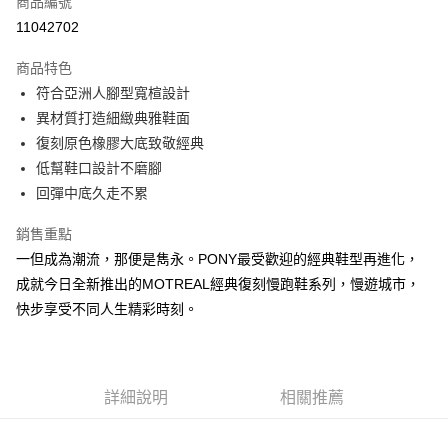
商品編號
信用卡分期付款
11042702
3 期 0 利率 每期
NT$426
21家銀行
商品特色
合作金庫商業銀行
第一商業銀行
LINE Pay
符合亞洲人腳型寬楦設計
華南商業銀行
彰化商業銀行
異材質打造細緻典雅鞋面
Apple Pay
上海商業儲蓄銀行
台北富邦商業銀行
國泰世華商業銀行
兆豐國際商業銀行
復刻原色橡膠大底致敬經典
悠遊付
臺灣中小企業銀行
台中商業銀行
低幫鞋口設計不磨腳
匯豐（台灣）商業銀行
華泰商業銀行
回彈中底久走不累
Google Pay
聯邦商業銀行
遠東國際商業銀行
元大商業銀行
永豐商業銀行
全盈+PAY
銷售重點
玉山商業銀行
星展（台灣）商業銀行
一但成為潮流，那便是雋永。PONY最受歡迎的經典鞋型再進化，
台新國際商業銀行
中國信託商業銀行
AFTEE先享後付
成就今日全新推出的MOTREAL經典復刻慢跑鞋系列，慢遊城市，
台灣樂天信用卡公司
相關說明
快步享受不同人生精彩時刻。
【關於「AFTEE先享後付」】
AFTEE先享後付是「在收到商品之後才付款」的支付方式。 讓您購物簡單
運送方式
便利好安心！
１．簡單：不需註冊會員、不需綁卡、不需儲值。
宅配
２．便利：只要手機號碼，簡訊認證，即可結帳。
詳細說明
相關推薦
每筆NT$120，滿NT$1,500(含以上)免運費
３．安心：先確認商品／服務後，再付款。
【「AFTEE先享後付」結帳流程】