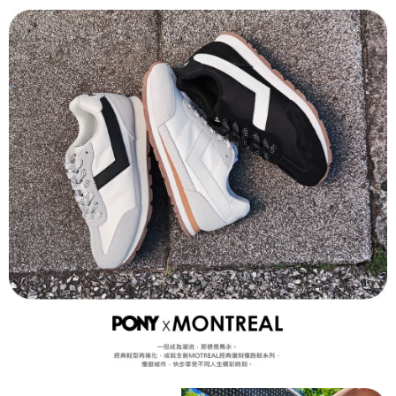
１．於結帳方式選擇「AFTEE先享後付」後，將跳轉至「AFTEE先享後付」
結帳頁面，進行簡訊認證並確認金額後，即可完成結帳。
２．訂單成立數日內，您將收到繳費通知簡訊。
３．收到繳費通知簡訊後14天內，點擊此簡訊中的連結，可透過四大超商／
ATM／網路銀行／等多元方式進行付款，方視為交易完成。
※ 請注意：結帳手續完成當下不需立刻繳費，但若您需要取消訂單，請聯絡
購買商品的店家。未經商家同意取消之訂單仍視為有效，需透過AFTEE先享
後付繳納相關費用。
※ 交易是否成功請以「AFTEE先享後付 」之結帳頁面顯示為準，若有關於
是否繳費成功／繳費後需取消欲退款等相關疑問，請聯繫「AFTEE先享後付
客戶支援中心」
https://netprotections.freshdesk.com/support/home
【注意事項】
１．透過由恩沛科技股份有限公司提供之「AFTEE先享後付」服務完成之交
易，需依本服務之必要範圍內提供個人資料，並將交易相關給付款項請求債
權轉讓予恩沛科技股份有限公司。
２．關於個人資料處理事宜，請瀏覽以下網址：
https://aftee.tw/terms/#terms3
３．未成年的使用者請事先徵得法定代理人或監護人之同意方可使用
「AFTEE先享後付」，若未經同意申辦者引起之損失，本公司不負相關責
任。
４．使用「AFTEE先享後付」時，將依據個別帳號之用戶狀況，依本公司即
時審查核予不同之上限額度；若仍有額度不足之情形，本公司將視審查結果
請求用戶進行身份認證。
５．嚴禁一人註冊多個帳號或使用他人資訊註冊。若發現惡意使用之情形，