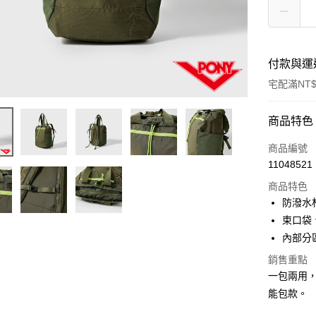
付款與運
宅配滿NT$
付款方式
商品特色
信用卡一
商品編號
11048521
信用卡分
商品特色
3 期 
防潑水
合作金
束口袋
LINE Pay
華南商
內部分
Apple Pay
上海商
銷售重點
國泰世
悠遊付
一包兩用
臺灣中
匯豐（
能包款。
Google Pa
聯邦商