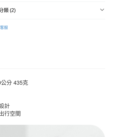
業銀行
永豐商業銀行
業銀行
星展（台灣）商業銀行
類 (2)
際商業銀行
中國信託商業銀行
享後付
天信用卡公司
▶ 配件
客服
FTEE先享後付」】
【PONY】任嘉倫同款
先享後付是「在收到商品之後才付款」的支付方式。 讓您購物簡單
心！
：不需註冊會員、不需綁卡、不需儲值。
：只要手機號碼，簡訊認證，即可結帳。
：先確認商品／服務後，再付款。
20，滿NT$1,500(含以上)免運費
EE先享後付」結帳流程】
方式選擇「AFTEE先享後付」後，將跳轉至「AFTEE先享後
頁面，進行簡訊認證並確認金額後，即可完成結帳。
0公分 435克
成立數日內，您將收到繳費通知簡訊。
費通知簡訊後14天內，點擊此簡訊中的連結，可透過四大超商
網路銀行／等多元方式進行付款，方視為交易完成。
：結帳手續完成當下不需立刻繳費，但若您需要取消訂單，請聯
設計
的店家。未經商家同意取消之訂單仍視為有效，需透過AFTEE
繳納相關費用。
出行空間
否成功請以「AFTEE先享後付 」之結帳頁面顯示為準，若有關於
功／繳費後需取消欲退款等相關疑問，請聯繫「AFTEE先享後
援中心」
https://netprotections.freshdesk.com/support/home