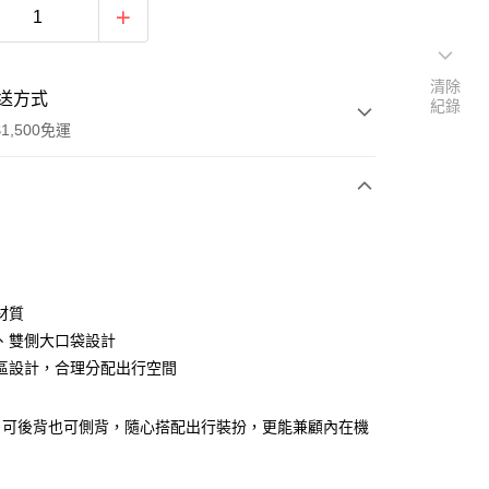
清除
送方式
紀錄
1,500免運
次付款
期付款
0 利率 每期
NT$199
21家銀行
材質
庫商業銀行
第一商業銀行
、雙側大口袋設計
業銀行
彰化商業銀行
區設計，合理分配出行空間
業儲蓄銀行
台北富邦商業銀行
華商業銀行
兆豐國際商業銀行
，可後背也可側背，隨心搭配出行裝扮，更能兼顧內在機
小企業銀行
台中商業銀行
台灣）商業銀行
華泰商業銀行
y
業銀行
遠東國際商業銀行