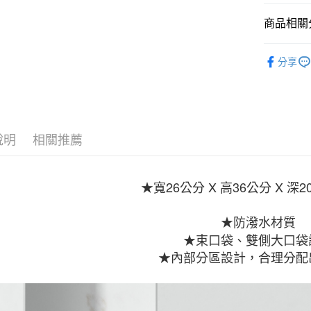
元大商
全盈+PAY
玉山商
商品相關分
台新國
AFTEE先
台灣樂
全站商品
相關說明
分享
【關於「A
促銷活動
AFTEE
便利好安
運送方式
１．簡單
２．便利
宅配
３．安心
說明
相關推薦
每筆NT$1
【「AFT
１．於結帳
付」結帳
★寬26公分 X 高36公分 X 深2
２．訂單
３．收到繳
／ATM／
★防潑水材質
※ 請注意
★束口袋、雙側大口袋
絡購買商品
先享後付
★內部分區設計，合理分配
※ 交易是
是否繳費成
付客戶支