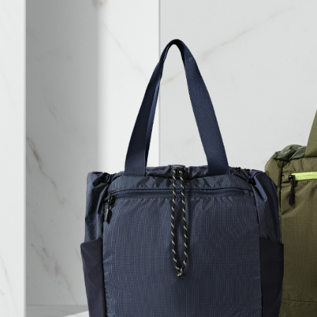
【注意事
１．透過由
交易，需
求債權轉
２．關於
https://aft
３．未成
「AFTE
任。
４．使用「
即時審查
結果請求
５．嚴禁
形，恩沛
動。