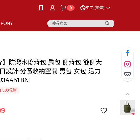
0
中文 (繁體)
PONY
NY】防潑水後背包 肩包 側背包 雙側大
束口設計 分區收納空間 男包 女包 活力
U3AA51BN
1,500免運
99