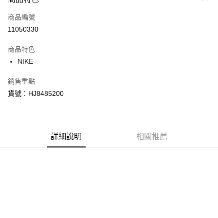
信用卡一次付款
商品編號
信用卡分期付款
11050330
3 期 0 利率 每期
NT$420
21家銀行
商品特色
合作金庫商業銀行
第一商業銀行
LINE Pay
NIKE
華南商業銀行
彰化商業銀行
Apple Pay
上海商業儲蓄銀行
台北富邦商業銀行
銷售重點
國泰世華商業銀行
兆豐國際商業銀行
悠遊付
貨號：HJ8485200
臺灣中小企業銀行
台中商業銀行
匯豐（台灣）商業銀行
華泰商業銀行
Google Pay
聯邦商業銀行
遠東國際商業銀行
元大商業銀行
永豐商業銀行
全盈+PAY
玉山商業銀行
詳細說明
星展（台灣）商業銀行
相關推薦
台新國際商業銀行
中國信託商業銀行
AFTEE先享後付
台灣樂天信用卡公司
相關說明
【關於「AFTEE先享後付」】
AFTEE先享後付是「在收到商品之後才付款」的支付方式。 讓您購物簡單
運送方式
便利好安心！
１．簡單：不需註冊會員、不需綁卡、不需儲值。
宅配
２．便利：只要手機號碼，簡訊認證，即可結帳。
每筆NT$120，滿NT$1,500(含以上)免運費
３．安心：先確認商品／服務後，再付款。