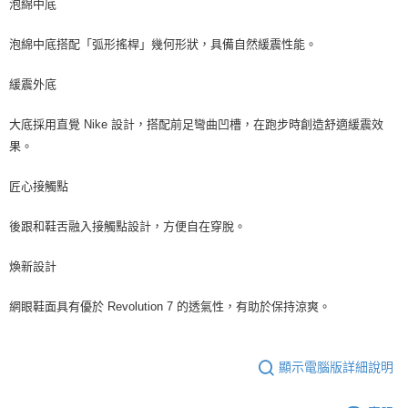
泡綿中底
泡綿中底搭配「弧形搖桿」幾何形狀，具備自然緩震性能。
緩震外底
大底採用直覺 Nike 設計，搭配前足彎曲凹槽，在跑步時創造舒適緩震效
果。
匠心接觸點
後跟和鞋舌融入接觸點設計，方便自在穿脫。
煥新設計
網眼鞋面具有優於 Revolution 7 的透氣性，有助於保持涼爽。
顯示電腦版詳細說明