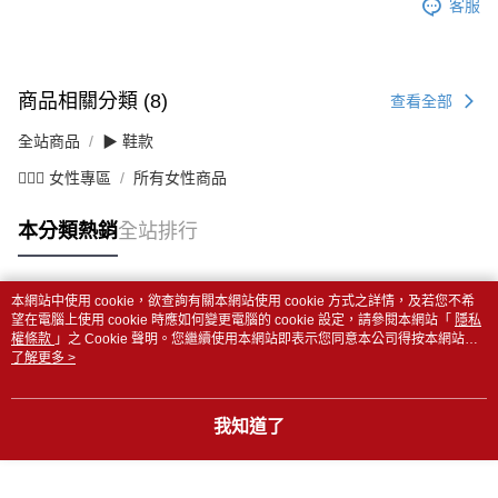
客服
商品相關分類 (8)
查看全部
全站商品
▶ 鞋款
💁🏻‍♀️ 女性專區
所有女性商品
本分類熱銷
全站排行
本網站中使用 cookie，欲查詢有關本網站使用 cookie 方式之詳情，及若您不希
熱門標籤
望在電腦上使用 cookie 時應如何變更電腦的 cookie 設定，請參閱本網站「
隱私
權條款
」之 Cookie 聲明。您繼續使用本網站即表示您同意本公司得按本網站使
用條款之 Cookie 聲明使用 cookie。
了解更多 >
我知道了