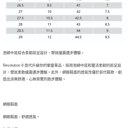
泡綿中底結合柔韌前足設計，塑就緩震邁步體驗。
Revolution 8 迭代升級你的摯愛單品，採用泡綿中底和靈活柔韌的前足設
計，塑就柔軟緩震邁步體驗。此外，網眼鞋面的透氣性優於前​​代鞋款，創
造出涼爽舒適、心無旁騖的跑步體驗。
網眼鞋面
網眼鞋面，舒適透氣。