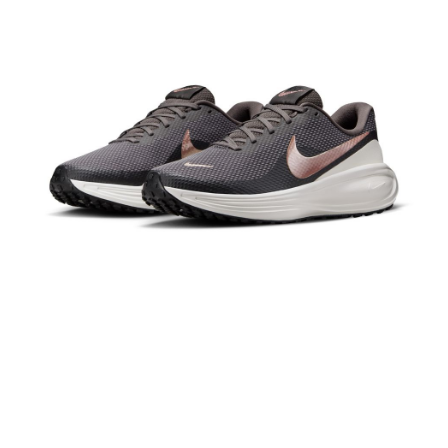
【「AFTEE先享後付」結帳流程】
１．於結帳方式選擇「AFTEE先享後付」後，將跳轉至「AFTEE先享後付」
結帳頁面，進行簡訊認證並確認金額後，即可完成結帳。
２．訂單成立數日內，您將收到繳費通知簡訊。
３．收到繳費通知簡訊後14天內，點擊此簡訊中的連結，可透過四大超商／
ATM／網路銀行／等多元方式進行付款，方視為交易完成。
※ 請注意：結帳手續完成當下不需立刻繳費，但若您需要取消訂單，請聯絡
購買商品的店家。未經商家同意取消之訂單仍視為有效，需透過AFTEE先享
後付繳納相關費用。
※ 交易是否成功請以「AFTEE先享後付 」之結帳頁面顯示為準，若有關於
是否繳費成功／繳費後需取消欲退款等相關疑問，請聯繫「AFTEE先享後付
客戶支援中心」
https://netprotections.freshdesk.com/support/home
【注意事項】
１．透過由恩沛科技股份有限公司提供之「AFTEE先享後付」服務完成之交
易，需依本服務之必要範圍內提供個人資料，並將交易相關給付款項請求債
權轉讓予恩沛科技股份有限公司。
２．關於個人資料處理事宜，請瀏覽以下網址：
https://aftee.tw/terms/#terms3
３．未成年的使用者請事先徵得法定代理人或監護人之同意方可使用
「AFTEE先享後付」，若未經同意申辦者引起之損失，本公司不負相關責
任。
４．使用「AFTEE先享後付」時，將依據個別帳號之用戶狀況，依本公司即
時審查核予不同之上限額度；若仍有額度不足之情形，本公司將視審查結果