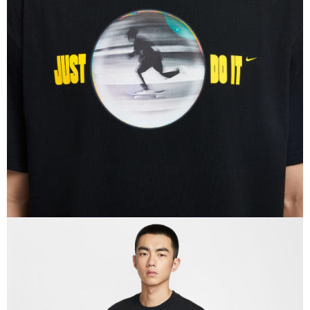
１．於結帳方式選擇「AFTEE先享後付」後，將跳轉至「AFTEE先享後付」
結帳頁面，進行簡訊認證並確認金額後，即可完成結帳。
２．訂單成立數日內，您將收到繳費通知簡訊。
３．收到繳費通知簡訊後14天內，點擊此簡訊中的連結，可透過四大超商／
ATM／網路銀行／等多元方式進行付款，方視為交易完成。
※ 請注意：結帳手續完成當下不需立刻繳費，但若您需要取消訂單，請聯絡
購買商品的店家。未經商家同意取消之訂單仍視為有效，需透過AFTEE先享
後付繳納相關費用。
※ 交易是否成功請以「AFTEE先享後付 」之結帳頁面顯示為準，若有關於
是否繳費成功／繳費後需取消欲退款等相關疑問，請聯繫「AFTEE先享後付
客戶支援中心」
https://netprotections.freshdesk.com/support/home
【注意事項】
１．透過由恩沛科技股份有限公司提供之「AFTEE先享後付」服務完成之交
易，需依本服務之必要範圍內提供個人資料，並將交易相關給付款項請求債
權轉讓予恩沛科技股份有限公司。
２．關於個人資料處理事宜，請瀏覽以下網址：
https://aftee.tw/terms/#terms3
３．未成年的使用者請事先徵得法定代理人或監護人之同意方可使用
「AFTEE先享後付」，若未經同意申辦者引起之損失，本公司不負相關責
任。
４．使用「AFTEE先享後付」時，將依據個別帳號之用戶狀況，依本公司即
時審查核予不同之上限額度；若仍有額度不足之情形，本公司將視審查結果
請求用戶進行身份認證。
５．嚴禁一人註冊多個帳號或使用他人資訊註冊。若發現惡意使用之情形，