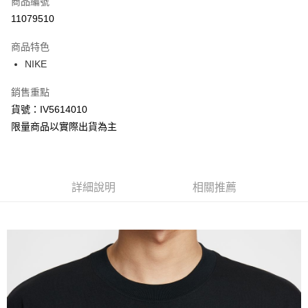
商品編號
信用卡分期付款
11079510
3 期 0 利率 每期
NT$234
21家銀行
商品特色
合作金庫商業銀行
第一商業銀行
LINE Pay
NIKE
華南商業銀行
彰化商業銀行
Apple Pay
上海商業儲蓄銀行
台北富邦商業銀行
銷售重點
國泰世華商業銀行
兆豐國際商業銀行
悠遊付
貨號：IV5614010
臺灣中小企業銀行
台中商業銀行
限量商品以實際出貨為主
匯豐（台灣）商業銀行
華泰商業銀行
Google Pay
聯邦商業銀行
遠東國際商業銀行
元大商業銀行
永豐商業銀行
全盈+PAY
玉山商業銀行
星展（台灣）商業銀行
台新國際商業銀行
中國信託商業銀行
AFTEE先享後付
詳細說明
相關推薦
台灣樂天信用卡公司
相關說明
【關於「AFTEE先享後付」】
AFTEE先享後付是「在收到商品之後才付款」的支付方式。 讓您購物簡單
運送方式
便利好安心！
１．簡單：不需註冊會員、不需綁卡、不需儲值。
宅配
２．便利：只要手機號碼，簡訊認證，即可結帳。
每筆NT$120，滿NT$1,500(含以上)免運費
３．安心：先確認商品／服務後，再付款。
【「AFTEE先享後付」結帳流程】