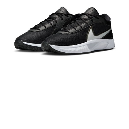
１．於結帳方式選擇「AFTEE先享後付」後，將跳轉至「AFTEE先享後付」
結帳頁面，進行簡訊認證並確認金額後，即可完成結帳。
２．訂單成立數日內，您將收到繳費通知簡訊。
３．收到繳費通知簡訊後14天內，點擊此簡訊中的連結，可透過四大超商／
ATM／網路銀行／等多元方式進行付款，方視為交易完成。
※ 請注意：結帳手續完成當下不需立刻繳費，但若您需要取消訂單，請聯絡
購買商品的店家。未經商家同意取消之訂單仍視為有效，需透過AFTEE先享
後付繳納相關費用。
※ 交易是否成功請以「AFTEE先享後付 」之結帳頁面顯示為準，若有關於
是否繳費成功／繳費後需取消欲退款等相關疑問，請聯繫「AFTEE先享後付
客戶支援中心」
https://netprotections.freshdesk.com/support/home
【注意事項】
１．透過由恩沛科技股份有限公司提供之「AFTEE先享後付」服務完成之交
易，需依本服務之必要範圍內提供個人資料，並將交易相關給付款項請求債
權轉讓予恩沛科技股份有限公司。
２．關於個人資料處理事宜，請瀏覽以下網址：
https://aftee.tw/terms/#terms3
３．未成年的使用者請事先徵得法定代理人或監護人之同意方可使用
「AFTEE先享後付」，若未經同意申辦者引起之損失，本公司不負相關責
任。
４．使用「AFTEE先享後付」時，將依據個別帳號之用戶狀況，依本公司即
時審查核予不同之上限額度；若仍有額度不足之情形，本公司將視審查結果
請求用戶進行身份認證。
５．嚴禁一人註冊多個帳號或使用他人資訊註冊。若發現惡意使用之情形，