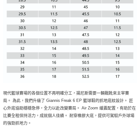
現代籃球賽場的各個位置不再明確分工，揚尼斯需要一輛戰靴來主宰賽
局。 為此，我們升級了 Giannis Freak 6 EP 籃球鞋的抓地底紋設計。 匠
心外底協助穩穩急停，全力以赴改變賽局。 Air Zoom 緩震配置，有助於在
比賽全程保持活力，成就個人佳績。 耐穿橡膠大底，提供可駕馭戶外球場
的強勁抓地力。