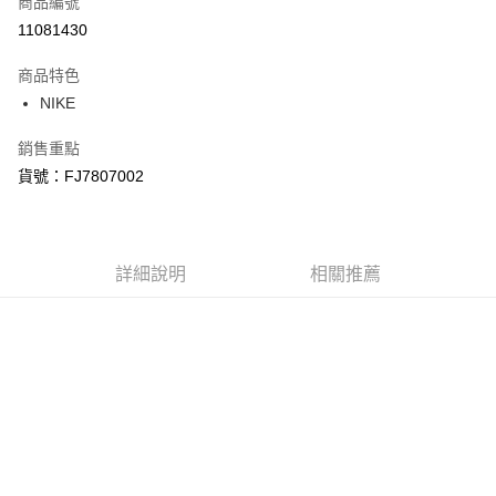
商品編號
信用卡分期付款
11081430
3 期 0 利率 每期
NT$533
21家銀行
商品特色
合作金庫商業銀行
第一商業銀行
LINE Pay
NIKE
華南商業銀行
彰化商業銀行
Apple Pay
上海商業儲蓄銀行
台北富邦商業銀行
銷售重點
國泰世華商業銀行
兆豐國際商業銀行
悠遊付
貨號：FJ7807002
臺灣中小企業銀行
台中商業銀行
匯豐（台灣）商業銀行
華泰商業銀行
Google Pay
聯邦商業銀行
遠東國際商業銀行
元大商業銀行
永豐商業銀行
全盈+PAY
玉山商業銀行
詳細說明
星展（台灣）商業銀行
相關推薦
台新國際商業銀行
中國信託商業銀行
AFTEE先享後付
台灣樂天信用卡公司
相關說明
【關於「AFTEE先享後付」】
AFTEE先享後付是「在收到商品之後才付款」的支付方式。 讓您購物簡單
運送方式
便利好安心！
１．簡單：不需註冊會員、不需綁卡、不需儲值。
宅配
２．便利：只要手機號碼，簡訊認證，即可結帳。
每筆NT$120，滿NT$1,500(含以上)免運費
３．安心：先確認商品／服務後，再付款。
【「AFTEE先享後付」結帳流程】