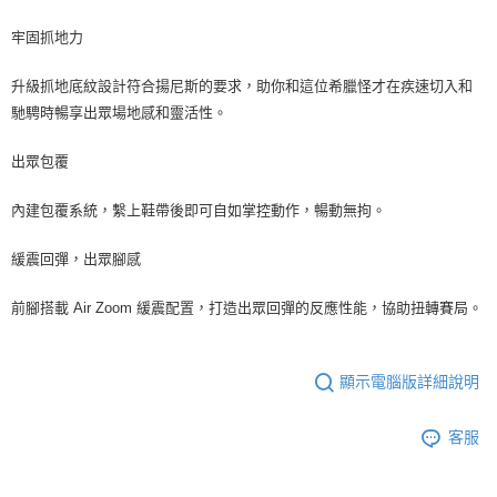
牢固抓地力
升級抓地底紋設計符合揚尼斯的要求，助你和這位希臘怪才在疾速切入和
馳騁時暢享出眾場地感和靈活性。
出眾包覆
內建包覆系統，繫上鞋帶後即可自如掌控動作，暢動無拘。
緩震回彈，出眾腳感
前腳搭載 Air Zoom 緩震配置，打造出眾回彈的反應性能，協助扭轉賽局。
顯示電腦版詳細說明
客服