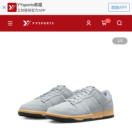
YYsports商城
開啟APP
立刻使用官方APP
0
1
/
8