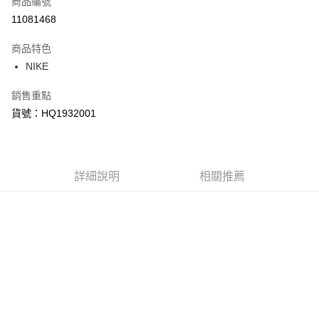
商品編號
信用卡分期付款
11081468
3 期 0 利率 每期
NT$533
21家銀行
商品特色
合作金庫商業銀行
第一商業銀行
LINE Pay
NIKE
華南商業銀行
彰化商業銀行
Apple Pay
上海商業儲蓄銀行
台北富邦商業銀行
銷售重點
國泰世華商業銀行
兆豐國際商業銀行
悠遊付
貨號：HQ1932001
臺灣中小企業銀行
台中商業銀行
匯豐（台灣）商業銀行
華泰商業銀行
Google Pay
聯邦商業銀行
遠東國際商業銀行
元大商業銀行
永豐商業銀行
全盈+PAY
玉山商業銀行
詳細說明
星展（台灣）商業銀行
相關推薦
台新國際商業銀行
中國信託商業銀行
AFTEE先享後付
台灣樂天信用卡公司
相關說明
【關於「AFTEE先享後付」】
AFTEE先享後付是「在收到商品之後才付款」的支付方式。 讓您購物簡單
運送方式
便利好安心！
１．簡單：不需註冊會員、不需綁卡、不需儲值。
宅配
２．便利：只要手機號碼，簡訊認證，即可結帳。
每筆NT$120，滿NT$1,500(含以上)免運費
３．安心：先確認商品／服務後，再付款。
【「AFTEE先享後付」結帳流程】