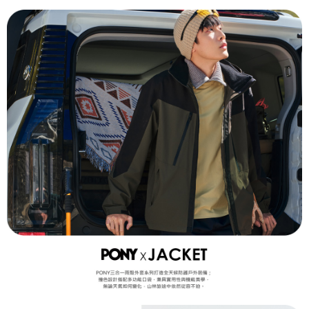
【「AFTEE先享後付」結帳流程】
１．於結帳方式選擇「AFTEE先享後付」後，將跳轉至「AFTEE先享後付」
結帳頁面，進行簡訊認證並確認金額後，即可完成結帳。
２．訂單成立數日內，您將收到繳費通知簡訊。
３．收到繳費通知簡訊後14天內，點擊此簡訊中的連結，可透過四大超商／
ATM／網路銀行／等多元方式進行付款，方視為交易完成。
※ 請注意：結帳手續完成當下不需立刻繳費，但若您需要取消訂單，請聯絡
購買商品的店家。未經商家同意取消之訂單仍視為有效，需透過AFTEE先享
後付繳納相關費用。
※ 交易是否成功請以「AFTEE先享後付 」之結帳頁面顯示為準，若有關於
是否繳費成功／繳費後需取消欲退款等相關疑問，請聯繫「AFTEE先享後付
客戶支援中心」
https://netprotections.freshdesk.com/support/home
【注意事項】
１．透過由恩沛科技股份有限公司提供之「AFTEE先享後付」服務完成之交
易，需依本服務之必要範圍內提供個人資料，並將交易相關給付款項請求債
權轉讓予恩沛科技股份有限公司。
２．關於個人資料處理事宜，請瀏覽以下網址：
https://aftee.tw/terms/#terms3
３．未成年的使用者請事先徵得法定代理人或監護人之同意方可使用
「AFTEE先享後付」，若未經同意申辦者引起之損失，本公司不負相關責
任。
４．使用「AFTEE先享後付」時，將依據個別帳號之用戶狀況，依本公司即
時審查核予不同之上限額度；若仍有額度不足之情形，本公司將視審查結果