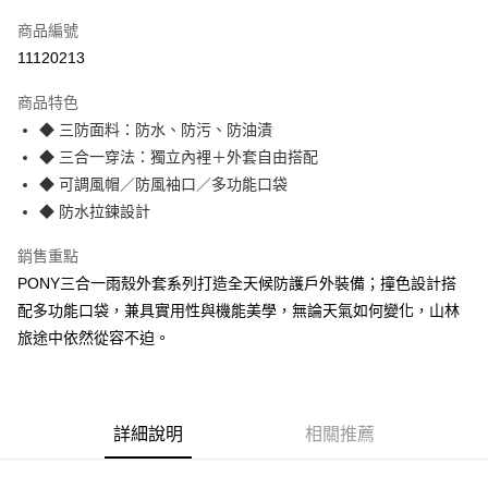
信用卡一次付款
商品編號
信用卡分期付款
11120213
3 期 0 利率 每期
NT$629
21家銀行
商品特色
合作金庫商業銀行
第一商業銀行
LINE Pay
◆ 三防面料：防水、防污、防油漬
華南商業銀行
彰化商業銀行
◆ 三合一穿法：獨立內裡＋外套自由搭配
Apple Pay
上海商業儲蓄銀行
台北富邦商業銀行
國泰世華商業銀行
兆豐國際商業銀行
◆ 可調風帽／防風袖口／多功能口袋
悠遊付
臺灣中小企業銀行
台中商業銀行
◆ 防水拉鍊設計
匯豐（台灣）商業銀行
華泰商業銀行
Google Pay
聯邦商業銀行
遠東國際商業銀行
銷售重點
元大商業銀行
永豐商業銀行
全盈+PAY
PONY三合一雨殼外套系列打造全天候防護戶外裝備；撞色設計搭
玉山商業銀行
星展（台灣）商業銀行
配多功能口袋，兼具實用性與機能美學，無論天氣如何變化，山林
台新國際商業銀行
中國信託商業銀行
AFTEE先享後付
旅途中依然從容不迫。
台灣樂天信用卡公司
相關說明
【關於「AFTEE先享後付」】
AFTEE先享後付是「在收到商品之後才付款」的支付方式。 讓您購物簡單
運送方式
便利好安心！
１．簡單：不需註冊會員、不需綁卡、不需儲值。
詳細說明
相關推薦
宅配
２．便利：只要手機號碼，簡訊認證，即可結帳。
每筆NT$120，滿NT$1,500(含以上)免運費
３．安心：先確認商品／服務後，再付款。