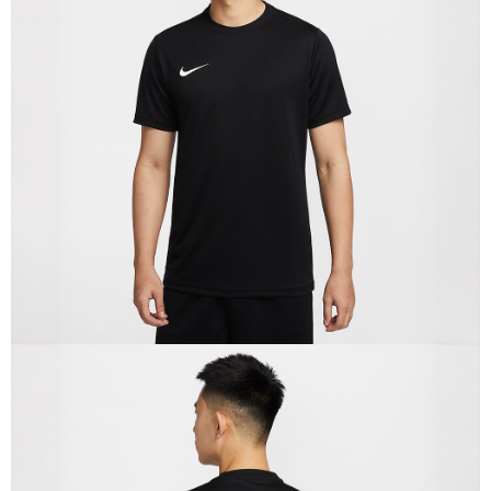
１．於結帳方式選擇「AFTEE先享後付」後，將跳轉至「AFTEE先享後付」
結帳頁面，進行簡訊認證並確認金額後，即可完成結帳。
２．訂單成立數日內，您將收到繳費通知簡訊。
３．收到繳費通知簡訊後14天內，點擊此簡訊中的連結，可透過四大超商／
ATM／網路銀行／等多元方式進行付款，方視為交易完成。
※ 請注意：結帳手續完成當下不需立刻繳費，但若您需要取消訂單，請聯絡
購買商品的店家。未經商家同意取消之訂單仍視為有效，需透過AFTEE先享
後付繳納相關費用。
※ 交易是否成功請以「AFTEE先享後付 」之結帳頁面顯示為準，若有關於
是否繳費成功／繳費後需取消欲退款等相關疑問，請聯繫「AFTEE先享後付
客戶支援中心」
https://netprotections.freshdesk.com/support/home
【注意事項】
１．透過由恩沛科技股份有限公司提供之「AFTEE先享後付」服務完成之交
易，需依本服務之必要範圍內提供個人資料，並將交易相關給付款項請求債
權轉讓予恩沛科技股份有限公司。
２．關於個人資料處理事宜，請瀏覽以下網址：
https://aftee.tw/terms/#terms3
３．未成年的使用者請事先徵得法定代理人或監護人之同意方可使用
「AFTEE先享後付」，若未經同意申辦者引起之損失，本公司不負相關責
任。
４．使用「AFTEE先享後付」時，將依據個別帳號之用戶狀況，依本公司即
時審查核予不同之上限額度；若仍有額度不足之情形，本公司將視審查結果
請求用戶進行身份認證。
５．嚴禁一人註冊多個帳號或使用他人資訊註冊。若發現惡意使用之情形，