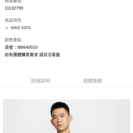
商品編號
信用卡分期付款
11132799
3 期 0 利率 每期
NT$195
21家銀行
商品特色
合作金庫商業銀行
第一商業銀行
LINE Pay
NIKE KIDS
華南商業銀行
彰化商業銀行
Apple Pay
上海商業儲蓄銀行
台北富邦商業銀行
銷售重點
國泰世華商業銀行
兆豐國際商業銀行
悠遊付
貨號：IB8640010
臺灣中小企業銀行
台中商業銀行
如有團體購買需求 請另洽客服
匯豐（台灣）商業銀行
華泰商業銀行
Google Pay
聯邦商業銀行
遠東國際商業銀行
元大商業銀行
永豐商業銀行
全盈+PAY
玉山商業銀行
星展（台灣）商業銀行
台新國際商業銀行
中國信託商業銀行
AFTEE先享後付
詳細說明
相關推薦
台灣樂天信用卡公司
相關說明
【關於「AFTEE先享後付」】
AFTEE先享後付是「在收到商品之後才付款」的支付方式。 讓您購物簡單
運送方式
便利好安心！
１．簡單：不需註冊會員、不需綁卡、不需儲值。
宅配
２．便利：只要手機號碼，簡訊認證，即可結帳。
每筆NT$120，滿NT$1,500(含以上)免運費
３．安心：先確認商品／服務後，再付款。
【「AFTEE先享後付」結帳流程】