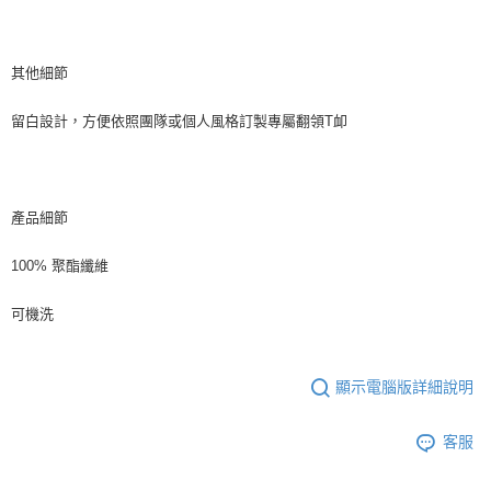
其他細節
留白設計，方便依照團隊或個人風格訂製專屬翻領T卹
產品細節
100% 聚酯纖維
可機洗
顯示電腦版詳細說明
客服