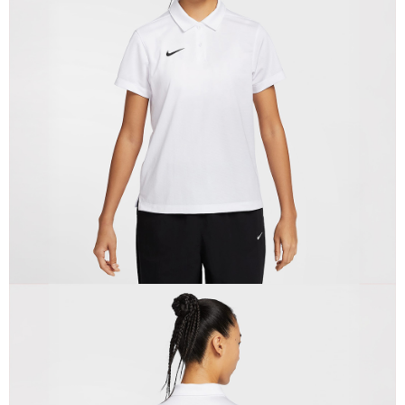
１．於結帳方式選擇「AFTEE先享後付」後，將跳轉至「AFTEE先享後付」
結帳頁面，進行簡訊認證並確認金額後，即可完成結帳。
２．訂單成立數日內，您將收到繳費通知簡訊。
３．收到繳費通知簡訊後14天內，點擊此簡訊中的連結，可透過四大超商／
ATM／網路銀行／等多元方式進行付款，方視為交易完成。
※ 請注意：結帳手續完成當下不需立刻繳費，但若您需要取消訂單，請聯絡
購買商品的店家。未經商家同意取消之訂單仍視為有效，需透過AFTEE先享
後付繳納相關費用。
※ 交易是否成功請以「AFTEE先享後付 」之結帳頁面顯示為準，若有關於
是否繳費成功／繳費後需取消欲退款等相關疑問，請聯繫「AFTEE先享後付
客戶支援中心」
https://netprotections.freshdesk.com/support/home
【注意事項】
１．透過由恩沛科技股份有限公司提供之「AFTEE先享後付」服務完成之交
易，需依本服務之必要範圍內提供個人資料，並將交易相關給付款項請求債
權轉讓予恩沛科技股份有限公司。
２．關於個人資料處理事宜，請瀏覽以下網址：
https://aftee.tw/terms/#terms3
３．未成年的使用者請事先徵得法定代理人或監護人之同意方可使用
「AFTEE先享後付」，若未經同意申辦者引起之損失，本公司不負相關責
任。
４．使用「AFTEE先享後付」時，將依據個別帳號之用戶狀況，依本公司即
時審查核予不同之上限額度；若仍有額度不足之情形，本公司將視審查結果
請求用戶進行身份認證。
５．嚴禁一人註冊多個帳號或使用他人資訊註冊。若發現惡意使用之情形，