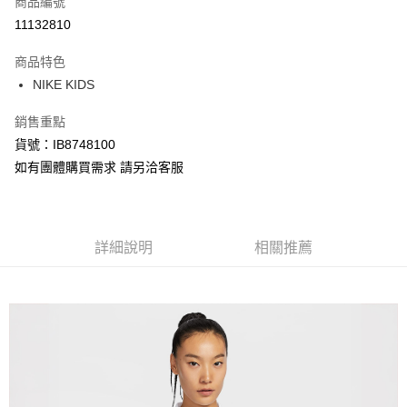
商品編號
信用卡分期付款
11132810
3 期 0 利率 每期
NT$324
21家銀行
商品特色
合作金庫商業銀行
第一商業銀行
LINE Pay
NIKE KIDS
華南商業銀行
彰化商業銀行
Apple Pay
上海商業儲蓄銀行
台北富邦商業銀行
銷售重點
國泰世華商業銀行
兆豐國際商業銀行
悠遊付
貨號：IB8748100
臺灣中小企業銀行
台中商業銀行
如有團體購買需求 請另洽客服
匯豐（台灣）商業銀行
華泰商業銀行
Google Pay
聯邦商業銀行
遠東國際商業銀行
元大商業銀行
永豐商業銀行
全盈+PAY
玉山商業銀行
星展（台灣）商業銀行
台新國際商業銀行
中國信託商業銀行
AFTEE先享後付
詳細說明
相關推薦
台灣樂天信用卡公司
相關說明
【關於「AFTEE先享後付」】
AFTEE先享後付是「在收到商品之後才付款」的支付方式。 讓您購物簡單
運送方式
便利好安心！
１．簡單：不需註冊會員、不需綁卡、不需儲值。
宅配
２．便利：只要手機號碼，簡訊認證，即可結帳。
每筆NT$120，滿NT$1,500(含以上)免運費
３．安心：先確認商品／服務後，再付款。
【「AFTEE先享後付」結帳流程】