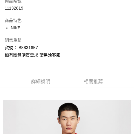
商品編號
信用卡分期付款
11132819
3 期 0 利率 每期
NT$324
21家銀行
商品特色
合作金庫商業銀行
第一商業銀行
LINE Pay
NIKE
華南商業銀行
彰化商業銀行
Apple Pay
上海商業儲蓄銀行
台北富邦商業銀行
銷售重點
國泰世華商業銀行
兆豐國際商業銀行
悠遊付
貨號：IB8831657
臺灣中小企業銀行
台中商業銀行
如有團體購買需求 請另洽客服
匯豐（台灣）商業銀行
華泰商業銀行
Google Pay
聯邦商業銀行
遠東國際商業銀行
元大商業銀行
永豐商業銀行
全盈+PAY
玉山商業銀行
星展（台灣）商業銀行
台新國際商業銀行
中國信託商業銀行
AFTEE先享後付
詳細說明
相關推薦
台灣樂天信用卡公司
相關說明
【關於「AFTEE先享後付」】
AFTEE先享後付是「在收到商品之後才付款」的支付方式。 讓您購物簡單
運送方式
便利好安心！
１．簡單：不需註冊會員、不需綁卡、不需儲值。
宅配
２．便利：只要手機號碼，簡訊認證，即可結帳。
每筆NT$120，滿NT$1,500(含以上)免運費
３．安心：先確認商品／服務後，再付款。
【「AFTEE先享後付」結帳流程】