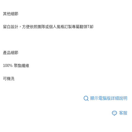
其他細節
留白設計，方便依照團隊或個人風格訂製專屬翻領T卹
產品細節
100% 聚酯纖維
可機洗
顯示電腦版詳細說明
客服