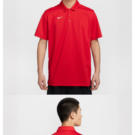
１．於結帳方式選擇「AFTEE先享後付」後，將跳轉至「AFTEE先享後付」
結帳頁面，進行簡訊認證並確認金額後，即可完成結帳。
２．訂單成立數日內，您將收到繳費通知簡訊。
３．收到繳費通知簡訊後14天內，點擊此簡訊中的連結，可透過四大超商／
ATM／網路銀行／等多元方式進行付款，方視為交易完成。
※ 請注意：結帳手續完成當下不需立刻繳費，但若您需要取消訂單，請聯絡
購買商品的店家。未經商家同意取消之訂單仍視為有效，需透過AFTEE先享
後付繳納相關費用。
※ 交易是否成功請以「AFTEE先享後付 」之結帳頁面顯示為準，若有關於
是否繳費成功／繳費後需取消欲退款等相關疑問，請聯繫「AFTEE先享後付
客戶支援中心」
https://netprotections.freshdesk.com/support/home
【注意事項】
１．透過由恩沛科技股份有限公司提供之「AFTEE先享後付」服務完成之交
易，需依本服務之必要範圍內提供個人資料，並將交易相關給付款項請求債
權轉讓予恩沛科技股份有限公司。
２．關於個人資料處理事宜，請瀏覽以下網址：
https://aftee.tw/terms/#terms3
３．未成年的使用者請事先徵得法定代理人或監護人之同意方可使用
「AFTEE先享後付」，若未經同意申辦者引起之損失，本公司不負相關責
任。
４．使用「AFTEE先享後付」時，將依據個別帳號之用戶狀況，依本公司即
時審查核予不同之上限額度；若仍有額度不足之情形，本公司將視審查結果
請求用戶進行身份認證。
５．嚴禁一人註冊多個帳號或使用他人資訊註冊。若發現惡意使用之情形，