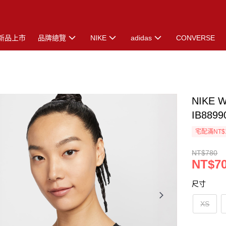
新品上市
品牌總覽
NIKE
adidas
CONVERSE
NIKE 
IB8899
宅配滿NT$
NT$780
NT$7
尺寸
XS