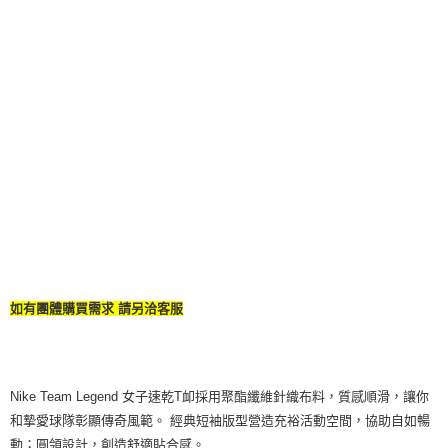
如有團體購買需求 請另洽客服
Nike Team Legend 女子速乾T卹採用聚酯纖維針織布料，質感順滑，讓你
和摯愛球隊彰顯傳奇風範。 經典短袖版型營造充裕活動空間，協助自如暢
動；圓領設計，創造舒適貼合感。