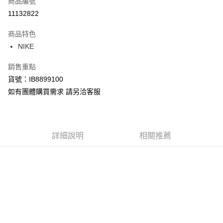
商品編號
信用卡分期付款
11132822
3 期 0 利率 每期
NT$234
21家銀行
商品特色
合作金庫商業銀行
第一商業銀行
LINE Pay
NIKE
華南商業銀行
彰化商業銀行
Apple Pay
上海商業儲蓄銀行
台北富邦商業銀行
銷售重點
國泰世華商業銀行
兆豐國際商業銀行
悠遊付
貨號：IB8899100
臺灣中小企業銀行
台中商業銀行
如有團體購買需求 請另洽客服
匯豐（台灣）商業銀行
華泰商業銀行
Google Pay
聯邦商業銀行
遠東國際商業銀行
元大商業銀行
永豐商業銀行
全盈+PAY
玉山商業銀行
星展（台灣）商業銀行
台新國際商業銀行
中國信託商業銀行
AFTEE先享後付
詳細說明
相關推薦
台灣樂天信用卡公司
相關說明
【關於「AFTEE先享後付」】
AFTEE先享後付是「在收到商品之後才付款」的支付方式。 讓您購物簡單
運送方式
便利好安心！
１．簡單：不需註冊會員、不需綁卡、不需儲值。
宅配
２．便利：只要手機號碼，簡訊認證，即可結帳。
每筆NT$120，滿NT$1,500(含以上)免運費
３．安心：先確認商品／服務後，再付款。
【「AFTEE先享後付」結帳流程】