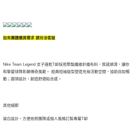
如有團體購買需求 請另洽客服
Nike Team Legend 女子速乾T卹採用聚酯纖維針織布料，質感順滑，讓你
和摯愛球隊彰顯傳奇風範。 經典短袖版型營造充裕活動空間，協助自如暢
動；圓領設計，創造舒適貼合感。
其他細節
留白設計，方便依照團隊或個人風格訂製專屬T卹