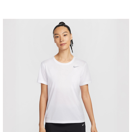
１．於結帳方式選擇「AFTEE先享後付」後，將跳轉至「AFTEE先享後付」
結帳頁面，進行簡訊認證並確認金額後，即可完成結帳。
２．訂單成立數日內，您將收到繳費通知簡訊。
３．收到繳費通知簡訊後14天內，點擊此簡訊中的連結，可透過四大超商／
ATM／網路銀行／等多元方式進行付款，方視為交易完成。
※ 請注意：結帳手續完成當下不需立刻繳費，但若您需要取消訂單，請聯絡
購買商品的店家。未經商家同意取消之訂單仍視為有效，需透過AFTEE先享
後付繳納相關費用。
※ 交易是否成功請以「AFTEE先享後付 」之結帳頁面顯示為準，若有關於
是否繳費成功／繳費後需取消欲退款等相關疑問，請聯繫「AFTEE先享後付
客戶支援中心」
https://netprotections.freshdesk.com/support/home
【注意事項】
１．透過由恩沛科技股份有限公司提供之「AFTEE先享後付」服務完成之交
易，需依本服務之必要範圍內提供個人資料，並將交易相關給付款項請求債
權轉讓予恩沛科技股份有限公司。
２．關於個人資料處理事宜，請瀏覽以下網址：
https://aftee.tw/terms/#terms3
３．未成年的使用者請事先徵得法定代理人或監護人之同意方可使用
「AFTEE先享後付」，若未經同意申辦者引起之損失，本公司不負相關責
任。
４．使用「AFTEE先享後付」時，將依據個別帳號之用戶狀況，依本公司即
時審查核予不同之上限額度；若仍有額度不足之情形，本公司將視審查結果
請求用戶進行身份認證。
５．嚴禁一人註冊多個帳號或使用他人資訊註冊。若發現惡意使用之情形，