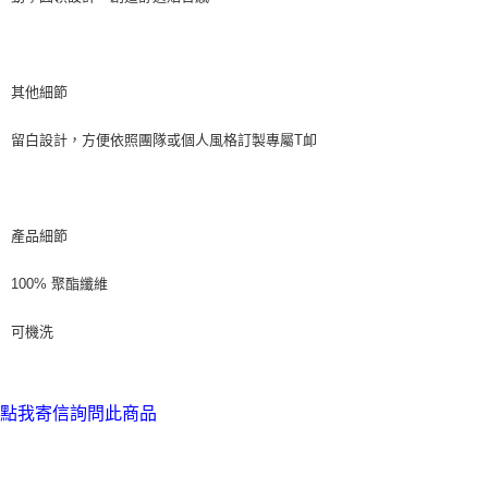
其他細節
留白設計，方便依照團隊或個人風格訂製專屬T卹
產品細節
100% 聚酯纖維
可機洗
點我寄信詢問此商品