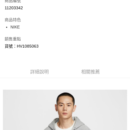
商品編號
信用卡分期付款
11203342
3 期 0 利率 每期
NT$788
21家銀行
商品特色
合作金庫商業銀行
第一商業銀行
LINE Pay
NIKE
華南商業銀行
彰化商業銀行
Apple Pay
上海商業儲蓄銀行
台北富邦商業銀行
銷售重點
國泰世華商業銀行
兆豐國際商業銀行
悠遊付
貨號：HV1085063
臺灣中小企業銀行
台中商業銀行
匯豐（台灣）商業銀行
華泰商業銀行
Google Pay
聯邦商業銀行
遠東國際商業銀行
元大商業銀行
永豐商業銀行
全盈+PAY
玉山商業銀行
詳細說明
星展（台灣）商業銀行
相關推薦
台新國際商業銀行
中國信託商業銀行
AFTEE先享後付
台灣樂天信用卡公司
相關說明
【關於「AFTEE先享後付」】
AFTEE先享後付是「在收到商品之後才付款」的支付方式。 讓您購物簡單
運送方式
便利好安心！
１．簡單：不需註冊會員、不需綁卡、不需儲值。
宅配
２．便利：只要手機號碼，簡訊認證，即可結帳。
每筆NT$120，滿NT$1,500(含以上)免運費
３．安心：先確認商品／服務後，再付款。
【「AFTEE先享後付」結帳流程】