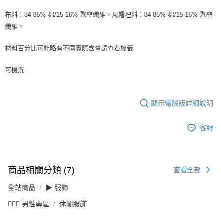
布料：84-85% 棉/15-16% 聚酯纖維。風帽裡料：84-85% 棉/15-16% 聚酯
纖維。
材料百分比可能略有不同實際含量請查看標籤
可機洗
顯示電腦版詳細說明
客服
商品相關分類 (7)
查看全部
全站商品
▶ 服飾
💁🏻‍♂️ 男性專區
休閒服飾