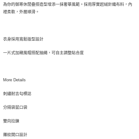
為你的御寒休閒疊搭造型增添一抹奢華風範。採用厚實起絨針織布料，內
裡柔軟，外層順滑。
衣身採用寬鬆版型設計
一片式加襯風帽搭配抽繩，可自主調整貼合度
More Details
刺繡耐吉勾標誌
分隔袋鼠口袋
雙向拉鍊
羅紋開口設計