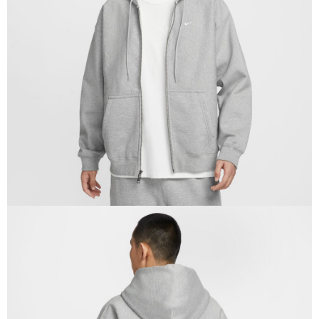
１．於結帳方式選擇「AFTEE先享後付」後，將跳轉至「AFTEE先享後付」
結帳頁面，進行簡訊認證並確認金額後，即可完成結帳。
２．訂單成立數日內，您將收到繳費通知簡訊。
３．收到繳費通知簡訊後14天內，點擊此簡訊中的連結，可透過四大超商／
ATM／網路銀行／等多元方式進行付款，方視為交易完成。
※ 請注意：結帳手續完成當下不需立刻繳費，但若您需要取消訂單，請聯絡
購買商品的店家。未經商家同意取消之訂單仍視為有效，需透過AFTEE先享
後付繳納相關費用。
※ 交易是否成功請以「AFTEE先享後付 」之結帳頁面顯示為準，若有關於
是否繳費成功／繳費後需取消欲退款等相關疑問，請聯繫「AFTEE先享後付
客戶支援中心」
https://netprotections.freshdesk.com/support/home
【注意事項】
１．透過由恩沛科技股份有限公司提供之「AFTEE先享後付」服務完成之交
易，需依本服務之必要範圍內提供個人資料，並將交易相關給付款項請求債
權轉讓予恩沛科技股份有限公司。
２．關於個人資料處理事宜，請瀏覽以下網址：
https://aftee.tw/terms/#terms3
３．未成年的使用者請事先徵得法定代理人或監護人之同意方可使用
「AFTEE先享後付」，若未經同意申辦者引起之損失，本公司不負相關責
任。
４．使用「AFTEE先享後付」時，將依據個別帳號之用戶狀況，依本公司即
時審查核予不同之上限額度；若仍有額度不足之情形，本公司將視審查結果
請求用戶進行身份認證。
５．嚴禁一人註冊多個帳號或使用他人資訊註冊。若發現惡意使用之情形，