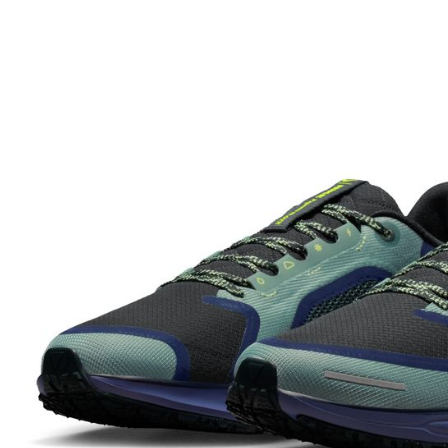
先享後付
※ 交易是
是否繳費成
付客戶支
【注意事
１．透過由
交易，需
求債權轉
２．關於
https://aft
３．未成
「AFTE
任。
４．使用「
即時審查
結果請求
５．嚴禁
形，恩沛
動。