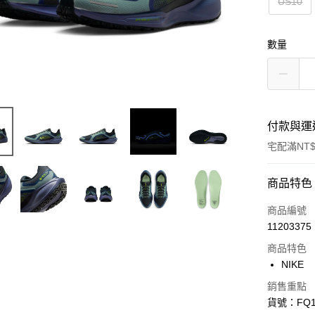
US10
數量
付款與運
宅配滿NT$
付款方式
商品特色
信用卡一
商品編號
11203375
信用卡分
商品特色
3 期 
NIKE
合作金
LINE Pay
銷售重點
華南商
貨號：FQ1
Apple Pay
上海商