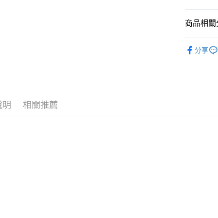
國泰世
悠遊付
臺灣中
商品相關分
匯豐（
Google Pa
聯邦商
全站商品
元大商
全盈+PAY
分享
玉山商
💁🏻‍♂️ 男
台新國
AFTEE先
❚ NIKE
台灣樂
相關說明
【關於「A
❚ NIKE
AFTEE
說明
相關推薦
新品上市
便利好安
運送方式
１．簡單
❚ NIKE
２．便利
宅配
３．安心
💁🏻‍♂️ 男
每筆NT$1
【「AFT
防水專區
１．於結帳
付」結帳
促銷活動
２．訂單
３．收到繳
／ATM／
※ 請注意
絡購買商品