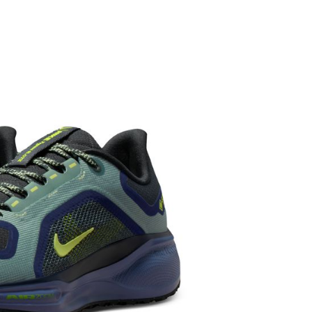
繳納相關費用。
否成功請以「AFTEE先享後付 」之結帳頁面顯示為準，若有關於
功／繳費後需取消欲退款等相關疑問，請聯繫「AFTEE先享後
援中心」
https://netprotections.freshdesk.com/support/home
項】
恩沛科技股份有限公司提供之「AFTEE先享後付」服務完成之
依本服務之必要範圍內提供個人資料，並將交易相關給付款項請
讓予恩沛科技股份有限公司。
個人資料處理事宜，請瀏覽以下網址：
ee.tw/terms/#terms3
年的使用者請事先徵得法定代理人或監護人之同意方可使用
E先享後付」，若未經同意申辦者引起之損失，本公司不負相關責
AFTEE先享後付」時，將依據個別帳號之用戶狀況，依本公司
核予不同之上限額度；若仍有額度不足之情形，本公司將視審查
用戶進行身份認證。
一人註冊多個帳號或使用他人資訊註冊。若發現惡意使用之情
科技股份有限公司將有權停止該用戶之使用額度並採取法律行