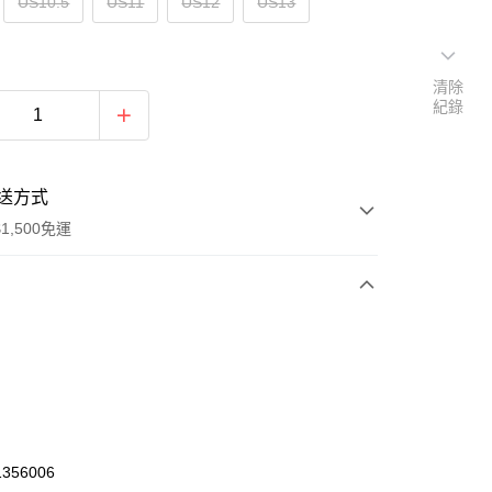
US10.5
US11
US12
US13
清除
紀錄
送方式
1,500免運
次付款
期付款
0 利率 每期
NT$900
21家銀行
庫商業銀行
第一商業銀行
業銀行
彰化商業銀行
356006
業儲蓄銀行
台北富邦商業銀行