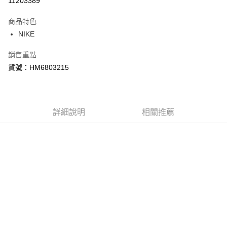
11203389
3 期 0 利率 每期
NT$1,096
21家銀行
商品特色
合作金庫商業銀行
第一商業銀行
LINE Pay
NIKE
華南商業銀行
彰化商業銀行
Apple Pay
上海商業儲蓄銀行
台北富邦商業銀行
銷售重點
國泰世華商業銀行
兆豐國際商業銀行
悠遊付
貨號：HM6803215
臺灣中小企業銀行
台中商業銀行
匯豐（台灣）商業銀行
華泰商業銀行
Google Pay
聯邦商業銀行
遠東國際商業銀行
元大商業銀行
永豐商業銀行
全盈+PAY
玉山商業銀行
詳細說明
星展（台灣）商業銀行
相關推薦
台新國際商業銀行
中國信託商業銀行
AFTEE先享後付
台灣樂天信用卡公司
相關說明
【關於「AFTEE先享後付」】
AFTEE先享後付是「在收到商品之後才付款」的支付方式。 讓您購物簡單
運送方式
便利好安心！
１．簡單：不需註冊會員、不需綁卡、不需儲值。
宅配
２．便利：只要手機號碼，簡訊認證，即可結帳。
每筆NT$120，滿NT$1,500(含以上)免運費
３．安心：先確認商品／服務後，再付款。
【「AFTEE先享後付」結帳流程】
１．於結帳方式選擇「AFTEE先享後付」後，將跳轉至「AFTEE先享後付」