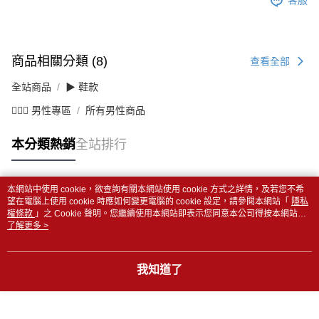
客服
商品相關分類 (8)
查看全部
全站商品
▶ 鞋款
💁🏻‍♂️ 男性專區
所有男性商品
本分類熱銷
全站排行
本網站中使用 cookie，欲查詢有關本網站使用 cookie 方式之詳情，及若您不希
熱門標籤
望在電腦上使用 cookie 時應如何變更電腦的 cookie 設定，請參閱本網站「
隱私
權條款
」之 Cookie 聲明。您繼續使用本網站即表示您同意本公司得按本網站使
用條款之 Cookie 聲明使用 cookie。
了解更多 >
我知道了