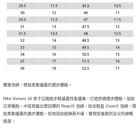
雙層泡綿，塑就柔軟緩震的邁步體驗。
Nike Vomero 18 男子公路跑步鞋緩震性能優異，打造舒適邁步體驗，協助
日常暢跑。中底搭載出眾回彈的 ReactX 泡綿，結合輕盈 ZoomX 泡綿，塑
就柔軟緩震的邁步體驗。抓地底紋經煥新升級，實現從後跟到足尖的順暢
過渡。