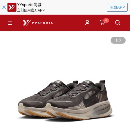
YYsports商城
開啟APP
立刻使用官方APP
0
1
/
8