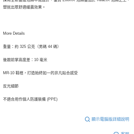
塑就出眾舒適緩震效果。
More Details
重量：約 325 公克（男碼 44 碼）
後跟前掌高度差：10 毫米
MR-10 鞋楦，打造始終如一的非凡貼合感受
反光細節
不適合用作個人防護裝備 (PPE)
顯示電腦版詳細說明