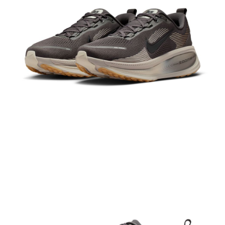
結帳頁面，進行簡訊認證並確認金額後，即可完成結帳。
２．訂單成立數日內，您將收到繳費通知簡訊。
３．收到繳費通知簡訊後14天內，點擊此簡訊中的連結，可透過四大超商／
ATM／網路銀行／等多元方式進行付款，方視為交易完成。
※ 請注意：結帳手續完成當下不需立刻繳費，但若您需要取消訂單，請聯絡
購買商品的店家。未經商家同意取消之訂單仍視為有效，需透過AFTEE先享
後付繳納相關費用。
※ 交易是否成功請以「AFTEE先享後付 」之結帳頁面顯示為準，若有關於
是否繳費成功／繳費後需取消欲退款等相關疑問，請聯繫「AFTEE先享後付
客戶支援中心」
https://netprotections.freshdesk.com/support/home
【注意事項】
１．透過由恩沛科技股份有限公司提供之「AFTEE先享後付」服務完成之交
易，需依本服務之必要範圍內提供個人資料，並將交易相關給付款項請求債
權轉讓予恩沛科技股份有限公司。
２．關於個人資料處理事宜，請瀏覽以下網址：
https://aftee.tw/terms/#terms3
３．未成年的使用者請事先徵得法定代理人或監護人之同意方可使用
「AFTEE先享後付」，若未經同意申辦者引起之損失，本公司不負相關責
任。
４．使用「AFTEE先享後付」時，將依據個別帳號之用戶狀況，依本公司即
時審查核予不同之上限額度；若仍有額度不足之情形，本公司將視審查結果
請求用戶進行身份認證。
５．嚴禁一人註冊多個帳號或使用他人資訊註冊。若發現惡意使用之情形，
恩沛科技股份有限公司將有權停止該用戶之使用額度並採取法律行動。