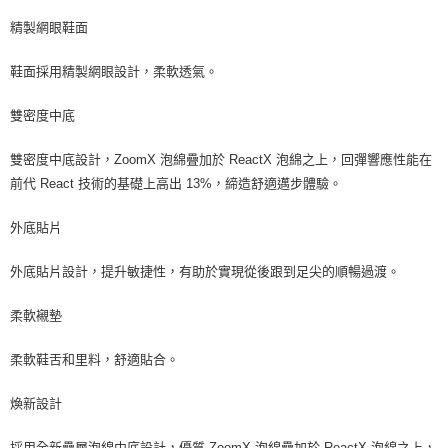
精製網眼鞋面
鞋面採用精製網眼設計，柔軟透氣。
雙密度中底
雙密度中底設計，ZoomX 泡綿疊加於 ReactX 泡綿之上，回彈響應性能在
前代 React 技術的基礎上高出 13%，締造舒適邁步體驗。
外底貼片
外底貼片設計，提升敏捷性，有助於實現從後跟到足尖的順暢過渡。
柔軟襯墊
柔軟鞋舌和里料，舒適貼合。
煥新設計
採用全新疊層泡綿中底設計，優質 ZoomX 泡綿疊加於 ReactX 泡綿之上，