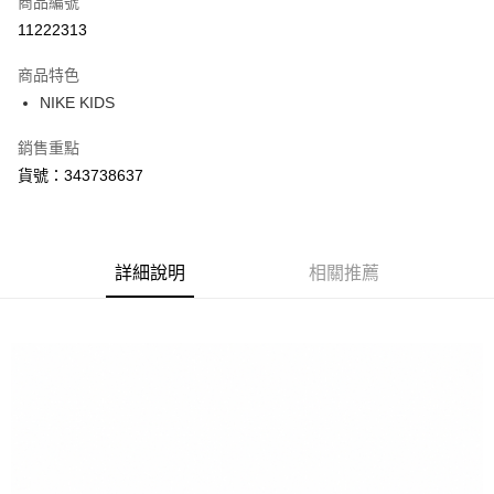
商品編號
信用卡分期付款
11222313
3 期 0 利率 每期
NT$420
21家銀行
商品特色
合作金庫商業銀行
第一商業銀行
LINE Pay
NIKE KIDS
華南商業銀行
彰化商業銀行
Apple Pay
上海商業儲蓄銀行
台北富邦商業銀行
銷售重點
國泰世華商業銀行
兆豐國際商業銀行
悠遊付
貨號：343738637
臺灣中小企業銀行
台中商業銀行
匯豐（台灣）商業銀行
華泰商業銀行
Google Pay
聯邦商業銀行
遠東國際商業銀行
元大商業銀行
永豐商業銀行
全盈+PAY
玉山商業銀行
詳細說明
星展（台灣）商業銀行
相關推薦
台新國際商業銀行
中國信託商業銀行
AFTEE先享後付
台灣樂天信用卡公司
相關說明
【關於「AFTEE先享後付」】
AFTEE先享後付是「在收到商品之後才付款」的支付方式。 讓您購物簡單
運送方式
便利好安心！
１．簡單：不需註冊會員、不需綁卡、不需儲值。
宅配
２．便利：只要手機號碼，簡訊認證，即可結帳。
每筆NT$120，滿NT$1,500(含以上)免運費
３．安心：先確認商品／服務後，再付款。
【「AFTEE先享後付」結帳流程】