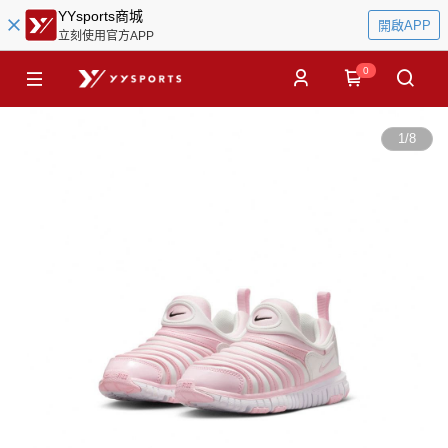
YYsports商城
開啟APP
立刻使用官方APP
0
1
/
8