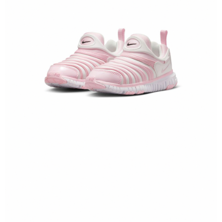
１．於結帳方式選擇「AFTEE先享後付」後，將跳轉至「AFTEE先享後付」
結帳頁面，進行簡訊認證並確認金額後，即可完成結帳。
２．訂單成立數日內，您將收到繳費通知簡訊。
３．收到繳費通知簡訊後14天內，點擊此簡訊中的連結，可透過四大超商／
ATM／網路銀行／等多元方式進行付款，方視為交易完成。
※ 請注意：結帳手續完成當下不需立刻繳費，但若您需要取消訂單，請聯絡
購買商品的店家。未經商家同意取消之訂單仍視為有效，需透過AFTEE先享
後付繳納相關費用。
※ 交易是否成功請以「AFTEE先享後付 」之結帳頁面顯示為準，若有關於
是否繳費成功／繳費後需取消欲退款等相關疑問，請聯繫「AFTEE先享後付
客戶支援中心」
https://netprotections.freshdesk.com/support/home
【注意事項】
１．透過由恩沛科技股份有限公司提供之「AFTEE先享後付」服務完成之交
易，需依本服務之必要範圍內提供個人資料，並將交易相關給付款項請求債
權轉讓予恩沛科技股份有限公司。
２．關於個人資料處理事宜，請瀏覽以下網址：
https://aftee.tw/terms/#terms3
３．未成年的使用者請事先徵得法定代理人或監護人之同意方可使用
「AFTEE先享後付」，若未經同意申辦者引起之損失，本公司不負相關責
任。
４．使用「AFTEE先享後付」時，將依據個別帳號之用戶狀況，依本公司即
時審查核予不同之上限額度；若仍有額度不足之情形，本公司將視審查結果
請求用戶進行身份認證。
５．嚴禁一人註冊多個帳號或使用他人資訊註冊。若發現惡意使用之情形，