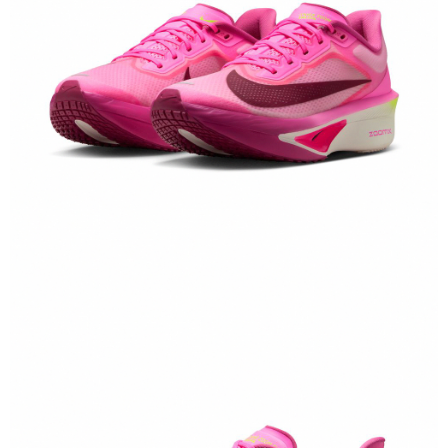
結帳頁面，進行簡訊認證並確認金額後，即可完成結帳。
２．訂單成立數日內，您將收到繳費通知簡訊。
３．收到繳費通知簡訊後14天內，點擊此簡訊中的連結，可透過四大超商／
ATM／網路銀行／等多元方式進行付款，方視為交易完成。
※ 請注意：結帳手續完成當下不需立刻繳費，但若您需要取消訂單，請聯絡
購買商品的店家。未經商家同意取消之訂單仍視為有效，需透過AFTEE先享
後付繳納相關費用。
※ 交易是否成功請以「AFTEE先享後付 」之結帳頁面顯示為準，若有關於
是否繳費成功／繳費後需取消欲退款等相關疑問，請聯繫「AFTEE先享後付
客戶支援中心」
https://netprotections.freshdesk.com/support/home
【注意事項】
１．透過由恩沛科技股份有限公司提供之「AFTEE先享後付」服務完成之交
易，需依本服務之必要範圍內提供個人資料，並將交易相關給付款項請求債
權轉讓予恩沛科技股份有限公司。
２．關於個人資料處理事宜，請瀏覽以下網址：
https://aftee.tw/terms/#terms3
３．未成年的使用者請事先徵得法定代理人或監護人之同意方可使用
「AFTEE先享後付」，若未經同意申辦者引起之損失，本公司不負相關責
任。
４．使用「AFTEE先享後付」時，將依據個別帳號之用戶狀況，依本公司即
時審查核予不同之上限額度；若仍有額度不足之情形，本公司將視審查結果
請求用戶進行身份認證。
５．嚴禁一人註冊多個帳號或使用他人資訊註冊。若發現惡意使用之情形，
恩沛科技股份有限公司將有權停止該用戶之使用額度並採取法律行動。