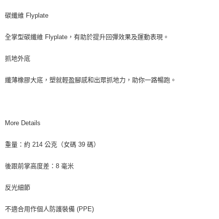
碳纖維 Flyplate
全掌型碳纖維 Flyplate，有助於提升回彈效果及運動表現。
抓地外底
纖薄橡膠大底，塑就輕盈腳感和出眾抓地力，助你一路暢跑。
More Details
重量：約 214 公克（女碼 39 碼）
後跟前掌高度差：8 毫米
反光細節
不適合用作個人防護裝備 (PPE)