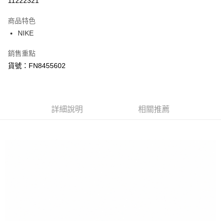
11222321
3 期 0 利率 每期
NT$800
21家銀行
商品特色
合作金庫商業銀行
第一商業銀行
LINE Pay
NIKE
華南商業銀行
彰化商業銀行
Apple Pay
上海商業儲蓄銀行
台北富邦商業銀行
銷售重點
國泰世華商業銀行
兆豐國際商業銀行
悠遊付
貨號：FN8455602
臺灣中小企業銀行
台中商業銀行
匯豐（台灣）商業銀行
華泰商業銀行
Google Pay
聯邦商業銀行
遠東國際商業銀行
元大商業銀行
永豐商業銀行
全盈+PAY
玉山商業銀行
詳細說明
星展（台灣）商業銀行
相關推薦
台新國際商業銀行
中國信託商業銀行
AFTEE先享後付
台灣樂天信用卡公司
相關說明
【關於「AFTEE先享後付」】
AFTEE先享後付是「在收到商品之後才付款」的支付方式。 讓您購物簡單
運送方式
便利好安心！
１．簡單：不需註冊會員、不需綁卡、不需儲值。
宅配
２．便利：只要手機號碼，簡訊認證，即可結帳。
每筆NT$120，滿NT$1,500(含以上)免運費
３．安心：先確認商品／服務後，再付款。
【「AFTEE先享後付」結帳流程】
１．於結帳方式選擇「AFTEE先享後付」後，將跳轉至「AFTEE先享後付」