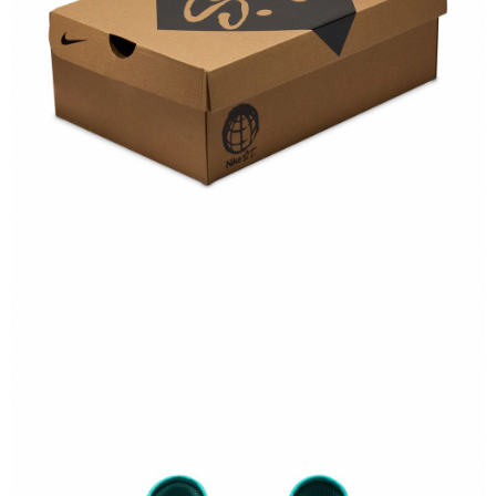
結帳頁面，進行簡訊認證並確認金額後，即可完成結帳。
２．訂單成立數日內，您將收到繳費通知簡訊。
３．收到繳費通知簡訊後14天內，點擊此簡訊中的連結，可透過四大超商／
ATM／網路銀行／等多元方式進行付款，方視為交易完成。
※ 請注意：結帳手續完成當下不需立刻繳費，但若您需要取消訂單，請聯絡
購買商品的店家。未經商家同意取消之訂單仍視為有效，需透過AFTEE先享
後付繳納相關費用。
※ 交易是否成功請以「AFTEE先享後付 」之結帳頁面顯示為準，若有關於
是否繳費成功／繳費後需取消欲退款等相關疑問，請聯繫「AFTEE先享後付
客戶支援中心」
https://netprotections.freshdesk.com/support/home
【注意事項】
１．透過由恩沛科技股份有限公司提供之「AFTEE先享後付」服務完成之交
易，需依本服務之必要範圍內提供個人資料，並將交易相關給付款項請求債
權轉讓予恩沛科技股份有限公司。
２．關於個人資料處理事宜，請瀏覽以下網址：
https://aftee.tw/terms/#terms3
３．未成年的使用者請事先徵得法定代理人或監護人之同意方可使用
「AFTEE先享後付」，若未經同意申辦者引起之損失，本公司不負相關責
任。
４．使用「AFTEE先享後付」時，將依據個別帳號之用戶狀況，依本公司即
時審查核予不同之上限額度；若仍有額度不足之情形，本公司將視審查結果
請求用戶進行身份認證。
５．嚴禁一人註冊多個帳號或使用他人資訊註冊。若發現惡意使用之情形，
恩沛科技股份有限公司將有權停止該用戶之使用額度並採取法律行動。