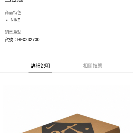
11222325
3 期 0 利率 每期
NT$800
21家銀行
商品特色
合作金庫商業銀行
第一商業銀行
LINE Pay
NIKE
華南商業銀行
彰化商業銀行
Apple Pay
上海商業儲蓄銀行
台北富邦商業銀行
銷售重點
國泰世華商業銀行
兆豐國際商業銀行
悠遊付
貨號：HF0232700
臺灣中小企業銀行
台中商業銀行
匯豐（台灣）商業銀行
華泰商業銀行
Google Pay
聯邦商業銀行
遠東國際商業銀行
元大商業銀行
永豐商業銀行
全盈+PAY
玉山商業銀行
詳細說明
星展（台灣）商業銀行
相關推薦
台新國際商業銀行
中國信託商業銀行
AFTEE先享後付
台灣樂天信用卡公司
相關說明
【關於「AFTEE先享後付」】
AFTEE先享後付是「在收到商品之後才付款」的支付方式。 讓您購物簡單
運送方式
便利好安心！
１．簡單：不需註冊會員、不需綁卡、不需儲值。
宅配
２．便利：只要手機號碼，簡訊認證，即可結帳。
每筆NT$120，滿NT$1,500(含以上)免運費
３．安心：先確認商品／服務後，再付款。
【「AFTEE先享後付」結帳流程】
１．於結帳方式選擇「AFTEE先享後付」後，將跳轉至「AFTEE先享後付」